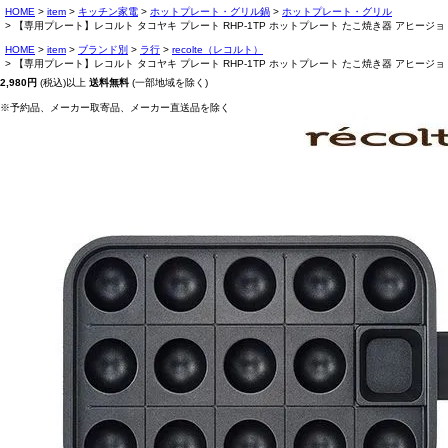
HOME
item
キッチン家電
ホットプレート・グリル鍋
ホットプレート・グリル
【専用プレート】レコルト タコヤキ プレート RHP-1TP ホットプレート たこ焼き器 アヒージョ たこ焼
HOME
item
ブランド別
ラ行
recolte（レコルト）
【専用プレート】レコルト タコヤキ プレート RHP-1TP ホットプレート たこ焼き器 アヒージョ たこ焼
2,980円
(税込)以上
送料無料
(一部地域を除く)
※予約品、メーカー取寄品、メーカー直送品を除く