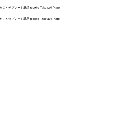
ト単品 recolte Takoyaki Plate
ト単品 recolte Takoyaki Plate