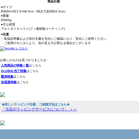
商品仕様
●サイズ
約W34×D21.5×H6.5cm（焼き穴直径約4.5cm）
●重量
約960g
●主な材質
アルミダイキャスト(フッ素樹脂コーティング)
●注意
・取扱説明書および添付文書を充分にご確認になり、安全にご使用ください
・ご使用のモニタにより、色の見え方が異なる場合がございます
お探しのものは見つかりましたか
人気商品の特集一覧
はこちら
GLOBAL包丁特集
はこちら
暖房特集
はこちら
加湿器特集
はこちら
★詳しいラッピング仕様、ご依頼方法はこちら★
「当店のラッピングサービスについて」 ＞＞