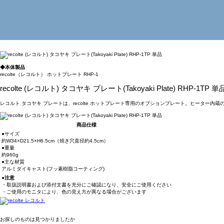
◆本体製品
recolte（レコルト） ホットプレート RHP-1
recolte (レコルト) タコヤキ プレート(Takoyaki Plate) RHP-1TP 単
レコルト タコヤキ プレートは、recolte ホットプレート専用のオプションプレート。ヒーター
商品仕様
●サイズ
約W34×D21.5×H6.5cm（焼き穴直径約4.5cm）
●重量
約960g
●主な材質
アルミダイキャスト(フッ素樹脂コーティング)
●注意
・取扱説明書および添付文書を充分にご確認になり、安全にご使用ください
・ご使用のモニタにより、色の見え方が異なる場合がございます
お探しのものは見つかりましたか