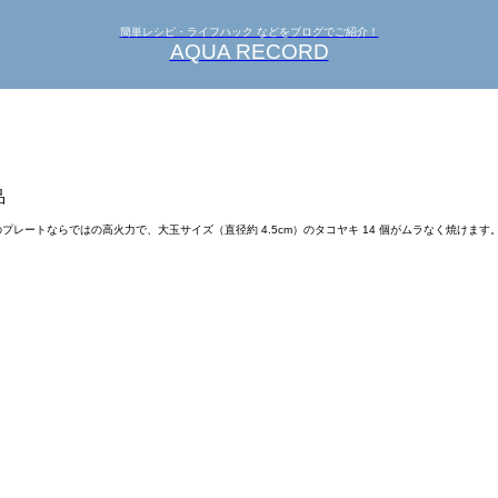
簡単レシピ・ライフハック などをブログでご紹介！
AQUA RECORD
品
内蔵のプレートならではの高火力で、大玉サイズ（直径約 4.5cm）のタコヤキ 14 個がムラなく焼