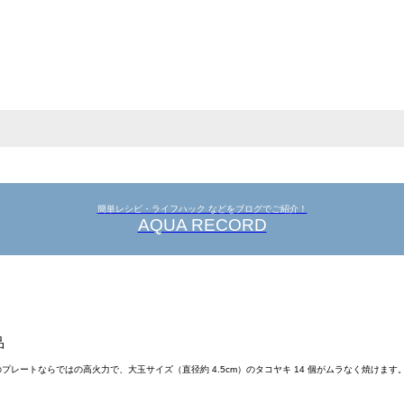
簡単レシピ・ライフハック などをブログでご紹介！
AQUA RECORD
品
内蔵のプレートならではの高火力で、大玉サイズ（直径約 4.5cm）のタコヤキ 14 個がムラなく焼