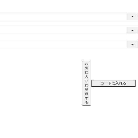
お
気
に
入
り
カートに入れる
に
登
録
す
る