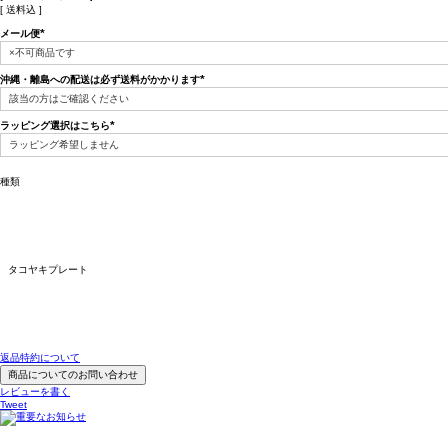
送料込
メール便
(必
須)
沖縄・離島への配送は必ず送料がかかります
(必
須)
ラッピング選択はこちら
(必
須)
種類
タコヤキプレート
返品特約について
商品についてのお問い合わせ
レビューを書く
Tweet