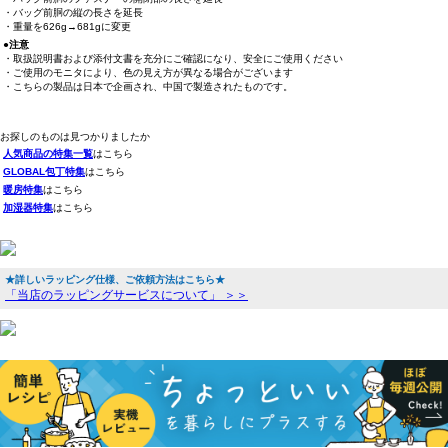
・バッグ前胴の縦の長さを延長
・重量を626g→681gに変更
●注意
・取扱説明書および添付文書を充分にご確認になり、安全にご使用ください
・ご使用のモニタにより、色の見え方が異なる場合がございます
・こちらの製品は日本で企画され、中国で製造されたものです。
お探しのものは見つかりましたか
人気商品の特集一覧
はこちら
GLOBAL包丁特集
はこちら
暖房特集
はこちら
加湿器特集
はこちら
★詳しいラッピング仕様、ご依頼方法はこちら★
「当店のラッピングサービスについて」 ＞＞