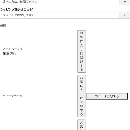
(必
須)
ラッピング選択はこちら
(必
須)
種類
お
気
に
入
ヌードベージュ
り
—
在庫切れ
に
登
録
す
る
お
気
に
入
り
カートに入れる
オリーブカーキ
に
登
録
す
る
お
気