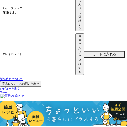
に
入
ナイトブラック
り
—
在庫切れ
に
登
録
す
る
お
気
に
入
り
カートに入れる
クレイホワイト
に
登
録
す
る
返品特約について
商品についてのお問い合わせ
レビューを書く
Tweet