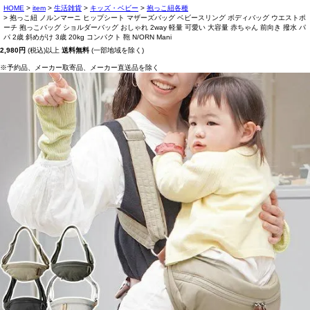
HOME
item
生活雑貨
キッズ・ベビー
抱っこ紐各種
抱っこ紐 ノルンマーニ ヒップシート マザーズバッグ ベビースリング ボディバッグ ウエストポ
ーチ 抱っこバッグ ショルダーバッグ おしゃれ 2way 軽量 可愛い 大容量 赤ちゃん 前向き 撥水 パ
パ 2歳 斜めがけ 3歳 20kg コンパクト 鞄 N/ORN Mani
2,980円
(税込)以上
送料無料
(一部地域を除く)
※予約品、メーカー取寄品、メーカー直送品を除く