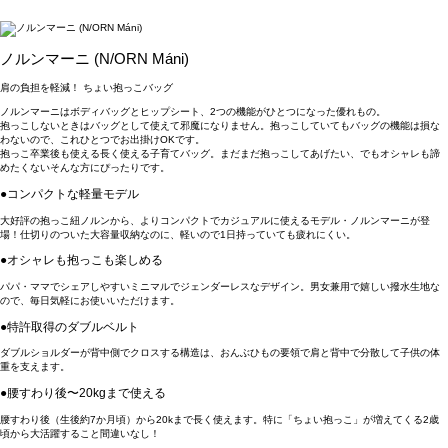
ノルンマーニ (N/ORN Máni)
肩の負担を軽減！ ちょい抱っこバッグ
ノルンマーニはボディバッグとヒップシート、2つの機能がひとつになった優れもの。
抱っこしないときはバッグとして使えて邪魔になりません。抱っこしていてもバッグの機能は損な
わないので、これひとつでお出掛けOKです。
抱っこ卒業後も使える長く使える子育てバッグ。まだまだ抱っこしてあげたい、でもオシャレも諦
めたくないそんな方にぴったりです。
●コンパクトな軽量モデル
大好評の抱っこ紐ノルンから、よりコンパクトでカジュアルに使えるモデル・ノルンマーニが登
場！仕切りのついた大容量収納なのに、軽いので1日持っていても疲れにくい。
●オシャレも抱っこも楽しめる
パパ・ママでシェアしやすいミニマルでジェンダーレスなデザイン。男女兼用で嬉しい撥水生地な
ので、毎日気軽にお使いいただけます。
●特許取得のダブルベルト
ダブルショルダーが背中側でクロスする構造は、おんぶひもの要領で肩と背中で分散して子供の体
重を支えます。
●腰すわり後〜20kgまで使える
腰すわり後（生後約7か月頃）から20kまで長く使えます。特に「ちょい抱っこ」が増えてくる2歳
頃から大活躍すること間違いなし！