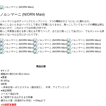
ノルンマーニ (N/ORN Máni)
ノルンマーニはボディバッグとヒップシート、2つの機能がひとつになった優れもの。
抱っこしないときはバッグとして使えて邪魔になりません。抱っこしていてもバッグの機能は損な
わないので、これひとつでお出掛けOKです。
抱っこ卒業後も使える長く使える子育てバッグ。まだまだ抱っこしてあげたい、でもオシャレも諦
めたくないそんな方にぴったりです。
商品仕様
●サイズ
横幅45×奥行18×高さ16cm
●重量
約 681g
●材質
＜本体生地＞ポリエステル（撥水加工）、牛革、アイアンリング
●保証期間
メーカー保証1年
●ご使用できるお子さまの対象
腰すわり後（生後約7か月頃）〜20kgまで
●仕様変更履歴