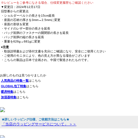
※レビューをご参考になさる場合、仕様変更履歴もご確認ください
▼変更日：2024年12月17日
旧型番からの変更点
・ショルダーベルトの長さを15cm延長
・座面の芯材の厚さを3mm→2.5mmに変更
・座面の形状を変更
・サイドのレザー部分の長さを延長
・バッグ前胴のファスナーの開閉部の長さを延長
・バッグ前胴の縦の長さを延長
・重量を626g→681gに変更
●注意
・取扱説明書および添付文書を充分にご確認になり、安全にご使用ください
・ご使用のモニタにより、色の見え方が異なる場合がございます
・こちらの製品は日本で企画され、中国で製造されたものです。
お探しのものは見つかりましたか
人気商品の特集一覧
はこちら
GLOBAL包丁特集
はこちら
暖房特集
はこちら
加湿器特集
はこちら
★詳しいラッピング仕様、ご依頼方法はこちら★
「当店のラッピングサービスについて」 ＞＞