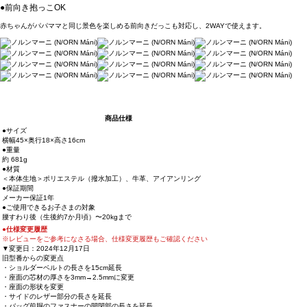
●前向き抱っこOK
赤ちゃんがパパママと同じ景色を楽しめる前向きだっこも対応し、2WAYで使えます。
商品仕様
●サイズ
横幅45×奥行18×高さ16cm
●重量
約 681g
●材質
＜本体生地＞ポリエステル（撥水加工）、牛革、アイアンリング
●保証期間
メーカー保証1年
●ご使用できるお子さまの対象
腰すわり後（生後約7か月頃）〜20kgまで
●仕様変更履歴
※レビューをご参考になさる場合、仕様変更履歴もご確認ください
▼変更日：2024年12月17日
旧型番からの変更点
・ショルダーベルトの長さを15cm延長
・座面の芯材の厚さを3mm→2.5mmに変更
・座面の形状を変更
・サイドのレザー部分の長さを延長
・バッグ前胴のファスナーの開閉部の長さを延長