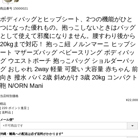
商品番号
15000021
ボディバッグとヒップシート、2つの機能がひと
つになった優れもの。抱っこしないときはバッグ
として使えて邪魔になりません。腰すわり後から
20kgまで対応！
抱っこ紐 ノルンマーニ ヒップシ
ート マザーズバッグ ベビースリング ボディバッ
グ ウエストポーチ 抱っこバッグ ショルダーバッ
グ おしゃれ 2way 軽量 可愛い 大容量 赤ちゃん 前
向き 撥水 パパ 2歳 斜めがけ 3歳 20kg コンパクト
鞄 N/ORN Mani
当店特別価格
¥
22,000
税込
[
220
ポイント進呈 ]
送料込
メール便
(必
須)
沖縄・離島への配送は必ず送料がかかります