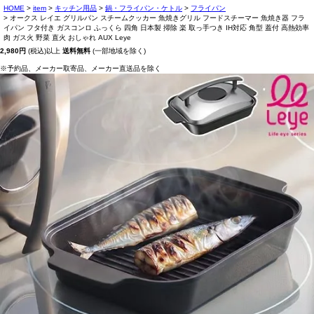
HOME
item
キッチン用品
鍋・フライパン・ケトル
フライパン
オークス レイエ グリルパン スチームクッカー 魚焼きグリル フードスチーマー 魚焼き器 フラ
イパン フタ付き ガスコンロ ふっくら 四角 日本製 掃除 楽 取っ手つき IH対応 角型 蓋付 高熱効率
肉 ガス火 野菜 直火 おしゃれ AUX Leye
2,980円
(税込)以上
送料無料
(一部地域を除く)
※予約品、メーカー取寄品、メーカー直送品を除く