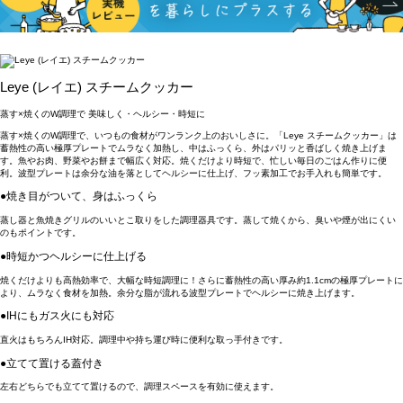
Leye (レイエ) スチームクッカー
蒸す×焼くのW調理で 美味しく・ヘルシー・時短に
蒸す×焼くのW調理で、いつもの食材がワンランク上のおいしさに。「Leye スチームクッカー」は
蓄熱性の高い極厚プレートでムラなく加熱し、中はふっくら、外はパリッと香ばしく焼き上げま
す。魚やお肉、野菜やお餅まで幅広く対応。焼くだけより時短で、忙しい毎日のごはん作りに便
利。波型プレートは余分な油を落としてヘルシーに仕上げ、フッ素加工でお手入れも簡単です。
●焼き目がついて、身はふっくら
蒸し器と魚焼きグリルのいいとこ取りをした調理器具です。蒸して焼くから、臭いや煙が出にくい
のもポイントです。
●時短かつヘルシーに仕上げる
焼くだけよりも高熱効率で、大幅な時短調理に！さらに蓄熱性の高い厚み約1.1cmの極厚プレートに
より、ムラなく食材を加熱。余分な脂が流れる波型プレートでヘルシーに焼き上げます。
●IHにもガス火にも対応
直火はもちろんIH対応。調理中や持ち運び時に便利な取っ手付きです。
●立てて置ける蓋付き
左右どちらでも立てて置けるので、調理スペースを有効に使えます。