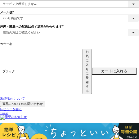
(必
須)
メール便
(必
須)
沖縄・離島への配送は必ず送料がかかります
(必
須)
カラー名
お
気
に
入
り
カートに入れる
ブラック
に
登
録
す
る
返品特約について
商品についてのお問い合わせ
レビューを書く
Tweet