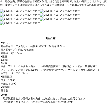
す。魚やお肉、野菜やお餅まで幅広く対応。焼くだけより時短で、忙しい毎日のごはん作りに便
利。波型プレートは余分な油を落としてヘルシーに仕上げ、フッ素加工でお手入れも簡単です。
商品仕様
●サイズ
商品サイズ（フタ含む）：約幅34×奥行21.5×高さ12.5cm
焼き面サイズ：約22×15.8cm
底厚さ：約1.15cm
●重量
1.6Kg
●材質
本体：アルミニウム合金（内面：ふっ素樹脂塗膜加工［炭配合］）（底面：鉄溶射加工）
フタ：ステンレス鋼（クロム18％）、全面物理強化ガラス、ナイロン（ガラス繊維入り）
水差し：ポリプロピレン
●耐熱温度
フタ：180℃
水差し：90℃
●製造国
日本製
●注意
・取扱説明書および添付文書を充分にご確認になり、安全にご使用ください
・ご使用のモニタにより、色の見え方が異なる場合がございます