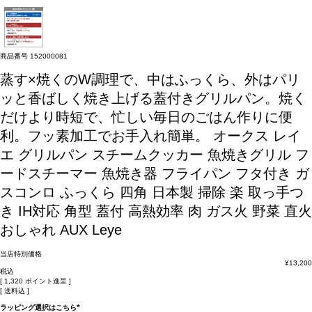
商品番号
152000081
蒸す×焼くのW調理で、中はふっくら、外はパリ
ッと香ばしく焼き上げる蓋付きグリルパン。焼く
だけより時短で、忙しい毎日のごはん作りに便
利。フッ素加工でお手入れ簡単。
オークス レイ
エ グリルパン スチームクッカー 魚焼きグリル フ
ードスチーマー 魚焼き器 フライパン フタ付き ガ
スコンロ ふっくら 四角 日本製 掃除 楽 取っ手つ
き IH対応 角型 蓋付 高熱効率 肉 ガス火 野菜 直火
おしゃれ AUX Leye
当店特別価格
¥
13,200
税込
[
1,320
ポイント進呈 ]
送料込
ラッピング選択はこちら