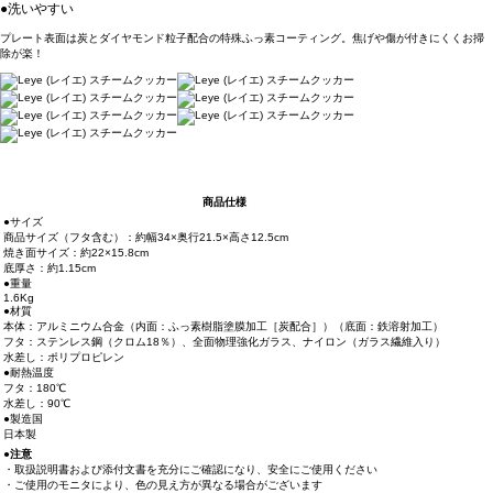
●洗いやすい
プレート表面は炭とダイヤモンド粒子配合の特殊ふっ素コーティング。焦げや傷が付きにくくお掃
除が楽！
商品仕様
●サイズ
商品サイズ（フタ含む）：約幅34×奥行21.5×高さ12.5cm
焼き面サイズ：約22×15.8cm
底厚さ：約1.15cm
●重量
1.6Kg
●材質
本体：アルミニウム合金（内面：ふっ素樹脂塗膜加工［炭配合］）（底面：鉄溶射加工）
フタ：ステンレス鋼（クロム18％）、全面物理強化ガラス、ナイロン（ガラス繊維入り）
水差し：ポリプロピレン
●耐熱温度
フタ：180℃
水差し：90℃
●製造国
日本製
●注意
・取扱説明書および添付文書を充分にご確認になり、安全にご使用ください
・ご使用のモニタにより、色の見え方が異なる場合がございます