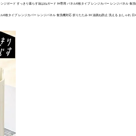
ガード すっきり暮らす油はねガード IH専用 パネル6枚タイプ レンジカバー レンジパネル 食洗機対応 折
タイプ レンジカバー レンジパネル 食洗機対応 折りたたみ IH 油跳ね防止 洗える おしゃれ 日本製 キ