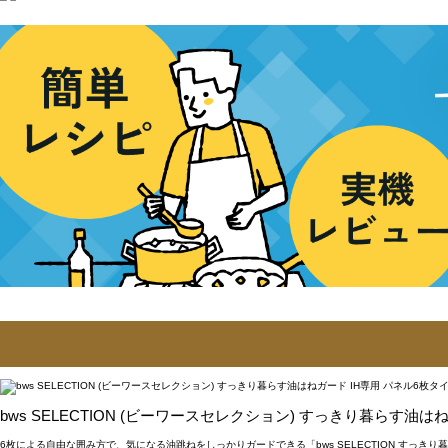
bws SELECTION (ビーワースセレクション) すっきり暮らす油は
6枚による自由な囲み方で、気になる油跳ねをしっかりガードできる「bws SELECTION すっ