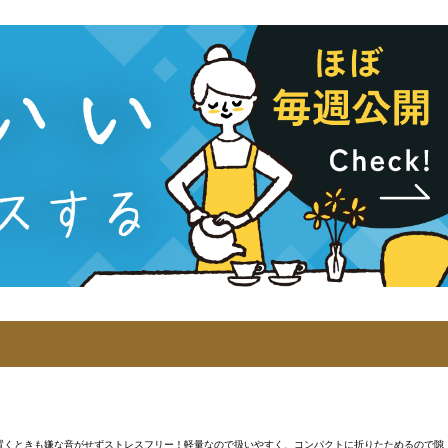
製で、置くときも嫌な音がせずストレスフリー！軽量なので扱いやすく、コンパクトに折りたためるので隙