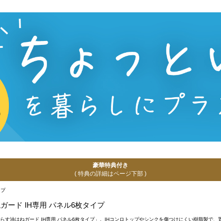
豪華特典付き
( 特典の詳細はページ下部 )
ねガード IH専用 パネル6枚タイプ
きり暮らす油はねガード IH専用 パネル6枚タイプ」。IHコンロトップやシンクを傷つけにくい樹脂