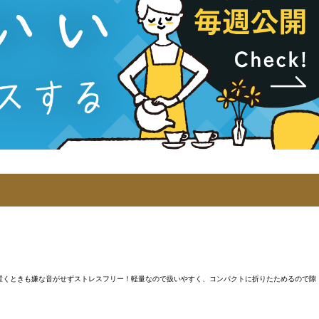
製で、置くときも嫌な音がせずストレスフリー！軽量なので扱いやすく、コンパクトに折りたためるので隙