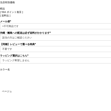
当店特別価格
税込
[
594
ポイント進呈 ]
送料込
メール便
(必
須)
沖縄・離島への配送は必ず送料がかかります
(必
須)
【同梱】レビューで選べる特典
(必
須)
ラッピング選択はこちら
(必
須)
カラー名
ベージュ