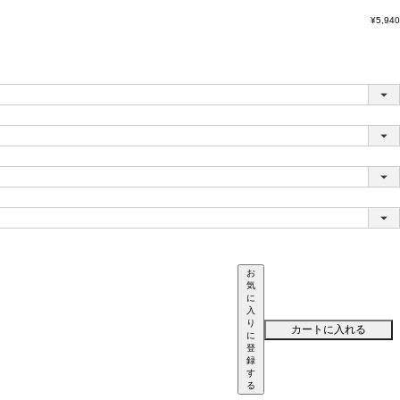
¥
5,940
お
気
に
入
り
カートに入れる
に
登
録
す
る