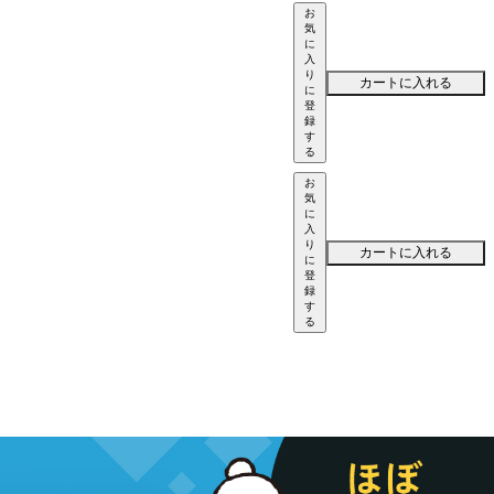
お
気
に
入
り
カートに入れる
に
登
録
す
る
お
気
に
入
り
カートに入れる
に
登
録
す
る