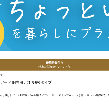
豪華特典付き
( 特典の詳細はページ下部 )
ねガード IH専用 パネル6枚タイプ
きり暮らす油はねガード IH専用 パネル6枚タイプ」。IHコンロトップやシンクを傷つけにくい樹脂