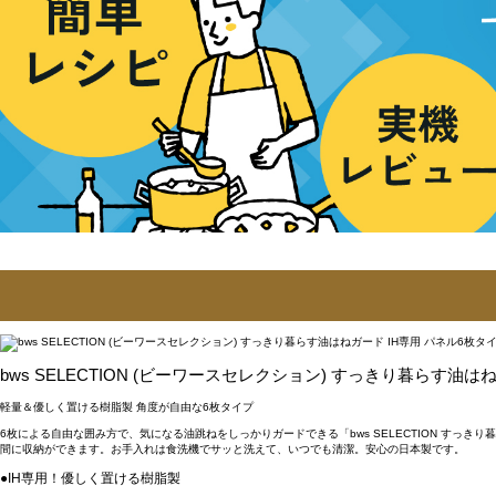
bws SELECTION (ビーワースセレクション) すっきり暮らす油は
軽量＆優しく置ける樹脂製 角度が自由な6枚タイプ
6枚による自由な囲み方で、気になる油跳ねをしっかりガードできる「bws SELECTION すっ
間に収納ができます。お手入れは食洗機でサッと洗えて、いつでも清潔。安心の日本製です。
●IH専用！優しく置ける樹脂製