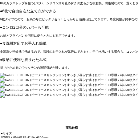
IHのガラストップを傷つけない、シリコン滑り止め付きの柔らかな樹脂製。樹脂製なので、置くと
●6枚で自由自在な立て方ができる
6枚タイプなので、お鍋の形にピッタリ合う！しっかりと油跳ね防止できます。角度調整が簡単なの
●コンロ2口分のカバーも可能
お鍋とフライパンを同時に使うときにも対応できます。
●食洗機対応でお手入れ簡単
食器洗い乾燥機で洗えるので、普段のお手入れが気軽にできます。手で水洗いする場合も、コンパ
●収納に便利な折りたたみ式
折りたためるのでキッチンの隙間収納が叶います。
商品仕様
●サイズ
展開時 / (約)W725×D10×H306mm