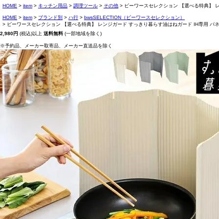
HOME
item
キッチン用品
調理ツール
その他
ビーワースセレクション 【選べる特典】 レンジ
HOME
item
ブランド別
ハ行
bwsSELECTION（ビーワースセレクション）
ビーワースセレクション 【選べる特典】 レンジガード すっきり暮らす油はねガード IH専用 パネル6枚
2,980円
(税込)以上
送料無料
(一部地域を除く)
※予約品、メーカー取寄品、メーカー直送品を除く