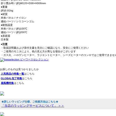
折り畳み時 / (約)W120×D38×H306mm
●重量
(約)0.81kg
●材質
本体パネル / ナイロン
連結パーツ / シリコーンゴム
●耐熱温度
本体パネル / (約)100℃
連結パーツ / (約)200℃
●原産国
日本製
●注意
・取扱説明書および添付文書を充分にご確認になり、安全にご使用ください
・ご使用のモニタにより、色の見え方が異なる場合がございます
・ガス火、ハロゲンヒーター、ラジエントヒーター、シーズヒーターのコンロではご使用できませ
お探しのものは見つかりましたか
人気商品の特集一覧
はこちら
GLOBAL包丁特集
はこちら
扇風機特集
はこちら
★詳しいラッピング仕様、ご依頼方法はこちら★
「当店のラッピングサービスについて」 ＞＞