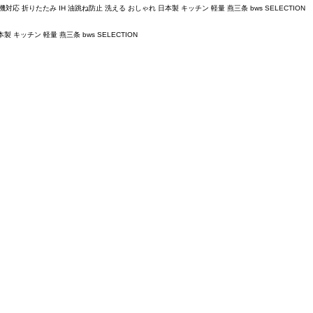
りたたみ IH 油跳ね防止 洗える おしゃれ 日本製 キッチン 軽量 燕三条 bws SELECTION
ッチン 軽量 燕三条 bws SELECTION