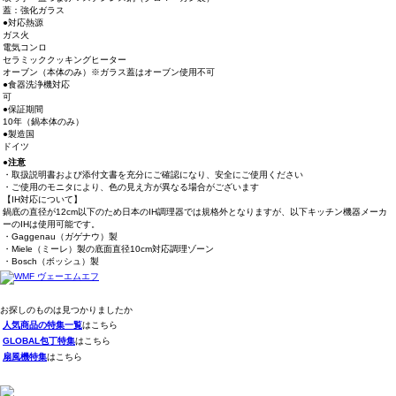
蓋：強化ガラス
●対応熱源
ガス火
電気コンロ
セラミッククッキングヒーター
オーブン（本体のみ）※ガラス蓋はオーブン使用不可
●食器洗浄機対応
可
●保証期間
10年（鍋本体のみ）
●製造国
ドイツ
●注意
・取扱説明書および添付文書を充分にご確認になり、安全にご使用ください
・ご使用のモニタにより、色の見え方が異なる場合がございます
【IH対応について】
鍋底の直径が12cm以下のため日本のIH調理器では規格外となりますが、以下キッチン機器メーカ
ーのIHは使用可能です。
・Gaggenau（ガゲナウ）製
・Miele（ミーレ）製の底面直径10cm対応調理ゾーン
・Bosch（ボッシュ）製
お探しのものは見つかりましたか
人気商品の特集一覧
はこちら
GLOBAL包丁特集
はこちら
扇風機特集
はこちら