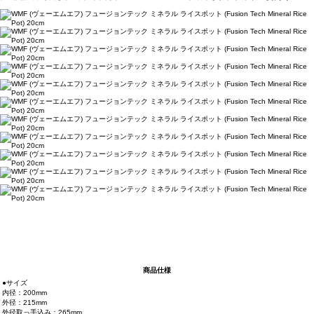
商品仕様
●サイズ
内径：200mm
外径：215mm
外径取っ手込み：265mm