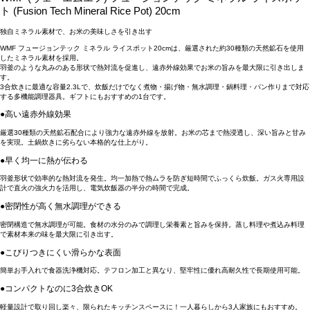
ト (Fusion Tech Mineral Rice Pot) 20cm
独自ミネラル素材で、お米の美味しさを引き出す
WMF フュージョンテック ミネラル ライスポット20cmは、厳選された約30種類の天然鉱石を使用
したミネラル素材を採用。
羽釜のような丸みのある形状で熱対流を促進し、遠赤外線効果でお米の旨みを最大限に引き出しま
す。
3合炊きに最適な容量2.3Lで、炊飯だけでなく煮物・揚げ物・無水調理・鍋料理・パン作りまで対応
する多機能調理器具。ギフトにもおすすめの1台です。
●高い遠赤外線効果
厳選30種類の天然鉱石配合により強力な遠赤外線を放射。お米の芯まで熱浸透し、深い旨みと甘み
を実現。土鍋炊きに劣らない本格的な仕上がり。
●早く均一に熱が伝わる
羽釜形状で効率的な熱対流を発生。均一加熱で熱ムラを防ぎ短時間でふっくら炊飯。ガス火専用設
計で直火の強火力を活用し、電気炊飯器の半分の時間で完成。
●密閉性が高く無水調理ができる
密閉構造で無水調理が可能。食材の水分のみで調理し栄養素と旨みを保持。蒸し料理や煮込み料理
で素材本来の味を最大限に引き出す。
●こびりつきにくい滑らかな表面
簡単お手入れで食器洗浄機対応。テフロン加工と異なり、堅牢性に優れ高耐久性で長期使用可能。
●コンパクトなのに3合炊きOK
軽量設計で取り回し楽々、限られたキッチンスペースに！一人暮らしから3人家族にもおすすめ。