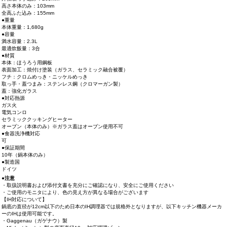
高さ本体のみ：103mm
全高ふた込み：155mm
●重量
本体重量：1,680g
●容量
満水容量：2.3L
最適炊飯量：3合
●材質
本体：ほうろう用鋼板
表面加工：焼付け塗装（ガラス、セラミック融合被覆）
フチ：クロムめっき・ニッケルめっき
取っ手・蓋つまみ：ステンレス鋼（クロマーガン製）
蓋：強化ガラス
●対応熱源
ガス火
電気コンロ
セラミッククッキングヒーター
オーブン（本体のみ）※ガラス蓋はオーブン使用不可
●食器洗浄機対応
可
●保証期間
10年（鍋本体のみ）
●製造国
ドイツ
●注意
・取扱説明書および添付文書を充分にご確認になり、安全にご使用ください
・ご使用のモニタにより、色の見え方が異なる場合がございます
【IH対応について】
鍋底の直径が12cm以下のため日本のIH調理器では規格外となりますが、以下キッチン機器メーカ
ーのIHは使用可能です。
・Gaggenau（ガゲナウ）製