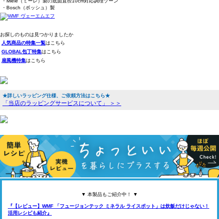
・Miele（ミーレ）製の底面直径10cm対応調理ゾーン
・Bosch（ボッシュ）製
お探しのものは見つかりましたか
人気商品の特集一覧
はこちら
GLOBAL包丁特集
はこちら
扇風機特集
はこちら
★詳しいラッピング仕様、ご依頼方法はこちら★
「当店のラッピングサービスについて」 ＞＞
▼ 本製品もご紹介中！ ▼
『【レビュー】WMF 「フュージョンテック ミネラル ライスポット」は炊飯だけじゃない！
活用レシピも紹介』