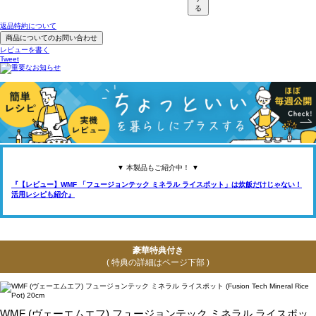
る
返品特約について
商品についてのお問い合わせ
レビューを書く
Tweet
▼ 本製品もご紹介中！ ▼
『【レビュー】WMF 「フュージョンテック ミネラル ライスポット」は炊飯だけじゃない！
活用レシピも紹介』
豪華特典付き
( 特典の詳細はページ下部 )
WMF (ヴェーエムエフ) フュージョンテック ミネラル ライスポッ