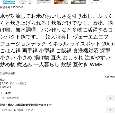
商品番号
295000481
水が対流してお米のおいしさを引き出し、ふっく
らと炊き上げられる！炊飯だけでなく、煮物、揚
げ物、無水調理、パン作りなど多岐に活躍するコ
ンパクト鍋です。
【2大特典】 ヴェーエムエフ
フュージョンテック ミネラル ライスポット 20cm
ごはん鍋 両手鍋 小型鍋 ご飯鍋 食洗機対応 深型
小さい 小さめ 揚げ物 直火 おしゃれ 注ぎやすい
炒め物 煮込み 一人暮らし 炊飯 蓋付き WMF
当店特別価格
¥
26,950
税込
[
2,695
ポイント進呈 ]
送料込
メール便
(必
須)
沖縄・離島への配送は必ず送料がかかります
(必
須)