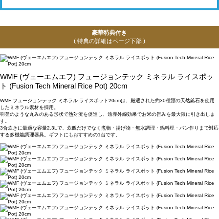
豪華特典付き
( 特典の詳細はページ下部 )
WMF (ヴェーエムエフ) フュージョンテック ミネラル ライスポッ
ト (Fusion Tech Mineral Rice Pot) 20cm
WMF フュージョンテック ミネラル ライスポット20cmは、厳選された約30種類の天然鉱石を使用
したミネラル素材を採用。
羽釜のような丸みのある形状で熱対流を促進し、遠赤外線効果でお米の旨みを最大限に引き出しま
す。
3合炊きに最適な容量2.3Lで、炊飯だけでなく煮物・揚げ物・無水調理・鍋料理・パン作りまで対応
する多機能調理器具。ギフトにもおすすめの1台です。