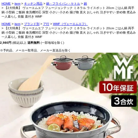
HOME
item
キッチン用品
鍋・フライパン・ケトル
鍋
【2大特典】 ヴェーエムエフ フュージョンテック ミネラル ライスポット 20cm ごはん鍋 両手
鍋 小型鍋 ご飯鍋 食洗機対応 深型 小さい 小さめ 揚げ物 直火 おしゃれ 注ぎやすい 炒め物 煮込み
一人暮らし 炊飯 蓋付き WMF
HOME
item
ブランド別
ア行
WMF（ヴェーエムエフ）
【2大特典】 ヴェーエムエフ フュージョンテック ミネラル ライスポット 20cm ごはん鍋 両手
鍋 小型鍋 ご飯鍋 食洗機対応 深型 小さい 小さめ 揚げ物 直火 おしゃれ 注ぎやすい 炒め物 煮込み
一人暮らし 炊飯 蓋付き WMF
2,980円
(税込)以上
送料無料
(一部地域を除く)
※予約品、メーカー取寄品、メーカー直送品を除く