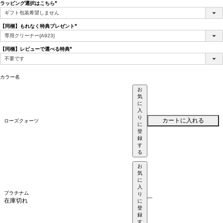
ラッピング選択はこちら
(必
須)
【同梱】もれなく特典プレゼント
(必
須)
【同梱】レビューで選べる特典
(必
須)
カラー名
お
気
に
入
り
カートに入れる
ローズクォーツ
に
登
録
す
る
お
気
に
入
プラチナム
り
—
在庫切れ
に
登
録
す