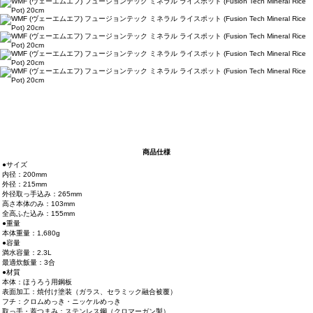
商品仕様
●サイズ
内径：200mm
外径：215mm
外径取っ手込み：265mm
高さ本体のみ：103mm
全高ふた込み：155mm
●重量
本体重量：1,680g
●容量
満水容量：2.3L
最適炊飯量：3合
●材質
本体：ほうろう用鋼板
表面加工：焼付け塗装（ガラス、セラミック融合被覆）
フチ：クロムめっき・ニッケルめっき
取っ手・蓋つまみ：ステンレス鋼（クロマーガン製）