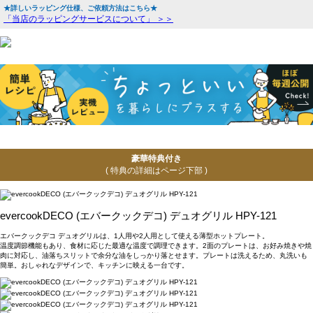
★詳しいラッピング仕様、ご依頼方法はこちら★
「当店のラッピングサービスについて」 ＞＞
豪華特典付き
( 特典の詳細はページ下部 )
evercookDECO (エバークックデコ) デュオグリル HPY-121
エバークックデコ デュオグリルは、1人用や2人用として使える薄型ホットプレート。
温度調節機能もあり、食材に応じた最適な温度で調理できます。2面のプレートは、お好み焼きや焼
肉に対応し、油落ちスリットで余分な油をしっかり落とせます。プレートは洗えるため、丸洗いも
簡単。おしゃれなデザインで、キッチンに映える一台です。