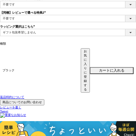
(必
須)
【同梱】レビューで選べる特典2
(必
須)
ラッピング選択はこちら
(必
須)
種類
お
気
に
入
り
カートに入れる
ブラック
に
登
録
す
る
返品特約について
商品についてのお問い合わせ
レビューを書く
Tweet