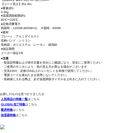
【コード長さ】約1.8m
●重量(約)
3.3kg
●温度調節範囲(約)
80℃〜230℃
●定格消費電力
両面時：1200W (600W×2)、 片面時：600W
●素材
プレート：アルミダイカスト
収納バンド：シリコン
収納袋：ポリエステル・レーヨン・綿混紡
●保証期間
メーカー保証1年
●注意
・取扱説明書および添付文書を充分にご確認になり、安全にご使用ください
・ご使用のモニタにより、色の見え方が異なる場合がございます
・交流100V、定格15A以上のコンセントを単独で使用してください。
・電源コードを束ねたまま使用しないでください。
・収納袋に入れる際は、必ず温度調節ダイヤルを上向きに入れてください。
お探しのものは見つかりましたか
人気商品の特集一覧
はこちら
GLOBAL包丁特集
はこちら
暖房特集
はこちら
加湿器特集
はこちら