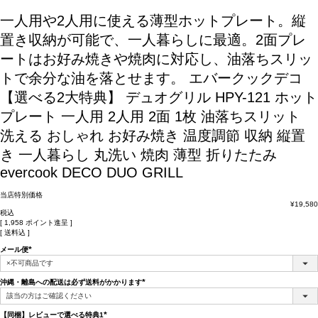
一人用や2人用に使える薄型ホットプレート。縦
置き収納が可能で、一人暮らしに最適。2面プレ
ートはお好み焼きや焼肉に対応し、油落ちスリッ
トで余分な油を落とせます。
エバークックデコ
【選べる2大特典】 デュオグリル HPY-121 ホット
プレート 一人用 2人用 2面 1枚 油落ちスリット
洗える おしゃれ お好み焼き 温度調節 収納 縦置
き 一人暮らし 丸洗い 焼肉 薄型 折りたたみ
evercook DECO DUO GRILL
当店特別価格
¥
19,580
税込
[
1,958
ポイント進呈 ]
送料込
メール便
(必
須)
沖縄・離島への配送は必ず送料がかかります
(必
須)
【同梱】レビューで選べる特典1