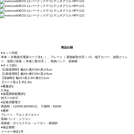
商品仕様
●セット内容
本体（ 非着脱式電源コード含む ）、プレート（ 遮熱板取付済 ）×2、端子カバー、油受けトレ
ー、油受け容器（ 本体に取付済 ）、収納バンド、収納袋
●サイズ(約)
【2面使用時】幅42×奥行30×高さ8cm
【1面使用時】幅28×奥行30×高さ8cm
【収納時】幅22×高さ30×奥行11cm
【コード長さ】約1.8m
●重量(約)
3.3kg
●温度調節範囲(約)
80℃〜230℃
●定格消費電力
両面時：1200W (600W×2)、 片面時：600W
●素材
プレート：アルミダイカスト
収納バンド：シリコン
収納袋：ポリエステル・レーヨン・綿混紡
●保証期間
メーカー保証1年