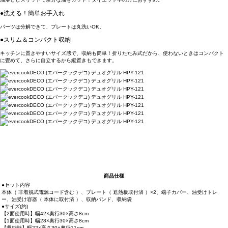
●洗える！簡単お手入れ
パーツは分解できて、プレートは丸洗いOK。
●スリム＆コンパクト収納
キッチンに置きやすいサイズ感で、収納も簡単！折りたたみ式だから、使わないときはコンパクト
に畳めて、さらに自立するから縦置きもできます。
商品仕様
●セット内容
本体（ 非着脱式電源コード含む ）、プレート（ 遮熱板取付済 ）×2、端子カバー、油受けトレ
ー、油受け容器（ 本体に取付済 ）、収納バンド、収納袋
●サイズ(約)
【2面使用時】幅42×奥行30×高さ8cm
【1面使用時】幅28×奥行30×高さ8cm
【収納時】幅22×高さ30×奥行11cm