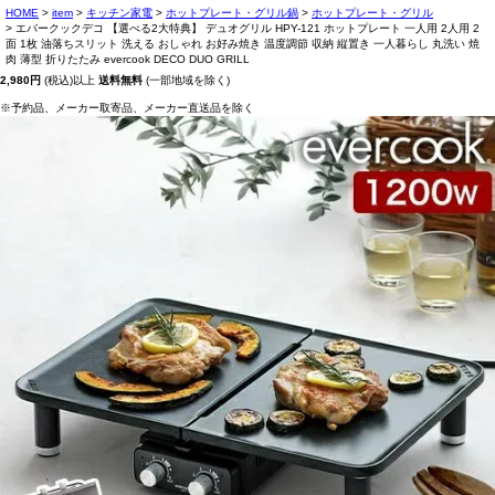
HOME
item
キッチン家電
ホットプレート・グリル鍋
ホットプレート・グリル
エバークックデコ 【選べる2大特典】 デュオグリル HPY-121 ホットプレート 一人用 2人用 2
面 1枚 油落ちスリット 洗える おしゃれ お好み焼き 温度調節 収納 縦置き 一人暮らし 丸洗い 焼
肉 薄型 折りたたみ evercook DECO DUO GRILL
2,980円
(税込)以上
送料無料
(一部地域を除く)
※予約品、メーカー取寄品、メーカー直送品を除く