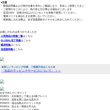
●注意
・取扱説明書および添付文書を充分にご確認になり、安全にご使用ください
・ご使用のモニタにより、色の見え方が異なる場合がございます
・交流100V、定格15A以上のコンセントを単独で使用してください。
・電源コードを束ねたまま使用しないでください。
・収納袋に入れる際は、必ず温度調節ダイヤルを上向きに入れてください。
お探しのものは見つかりましたか
人気商品の特集一覧
はこちら
GLOBAL包丁特集
はこちら
暖房特集
はこちら
加湿器特集
はこちら
★詳しいラッピング仕様、ご依頼方法はこちら★
「当店のラッピングサービスについて」 ＞＞
おすすめしたいポイント
POINT1：左右独立して使える2面プレート
POINT2：旨味を閉じ込める高火力
POINT3：油はね防止のスリット付き
POINT4：洗える！簡単お手入れ
POINT5：スリム＆コンパクト収納