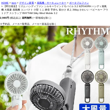
HOME
item
デザイン家電
扇風機・サーキュレーター
ポータブルファン
【即日発送】リズム ハンディファン シルキーウインドモバイル 3.2 9ZF040RH ハンディ扇風
機 大風量 扇風機 コンパクト 小型 ミニ 静音 手持ち 首かけ 卓上 3Way かわいい ベビーカー アウ
トドア ストラップ RHYTHM Silky Wind Mobile 3.2
2,980円
(税込)以上
送料無料
(一部地域を除く)
※予約品、メーカー取寄品、メーカー直送品を除く