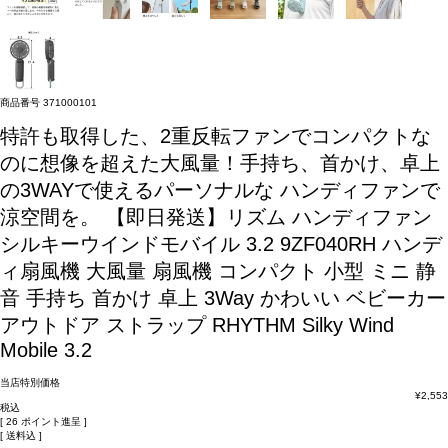
商品番号
371000101
特許も取得した、2重反転ファンでコンパクトな
のに想像を超えた大風量！手持ち、首かけ、卓上
の3WAYで使えるパーソナルな ハンディファンで
涼空間を。
【即日発送】リズム ハンディファン
シルキーウインドモバイル 3.2 9ZF040RH ハンデ
ィ扇風機 大風量 扇風機 コンパクト 小型 ミニ 静
音 手持ち 首かけ 卓上 3Way かわいい ベビーカー
アウトドア ストラップ RHYTHM Silky Wind
Mobile 3.2
当店特別価格
¥
2,553
税込
[
26
ポイント進呈 ]
送料込