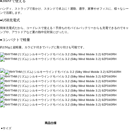
●3WAYで使える
ハンディ、ストラップで首かけ、スタンドで卓上に！通勤、通学、家事やオフィスに、様々なシー
ンで活躍します。
●USB充電式
簡単充電式だから、コードレスで使える！手持ちのモバイルバッテリーからも充電できるのでキャ
ンプや、アウトドアなど夏の熱中症対策にぴったり。
●コンパクトで軽量
約150gと超軽量。カラビナ付きでバッグに取り付けも可能です。
商品仕様
●サイズ