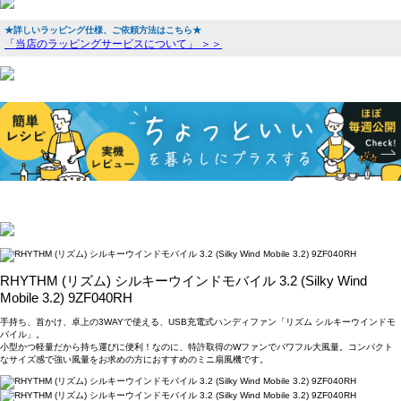
★詳しいラッピング仕様、ご依頼方法はこちら★
「当店のラッピングサービスについて」 ＞＞
RHYTHM (リズム) シルキーウインドモバイル 3.2 (Silky Wind
Mobile 3.2) 9ZF040RH
手持ち、首かけ、卓上の3WAYで使える、USB充電式ハンディファン「リズム シルキーウインドモ
バイル」。
小型かつ軽量だから持ち運びに便利！なのに、特許取得のWファンでパワフル大風量。コンパクト
なサイズ感で強い風量をお求めの方におすすめのミニ扇風機です。