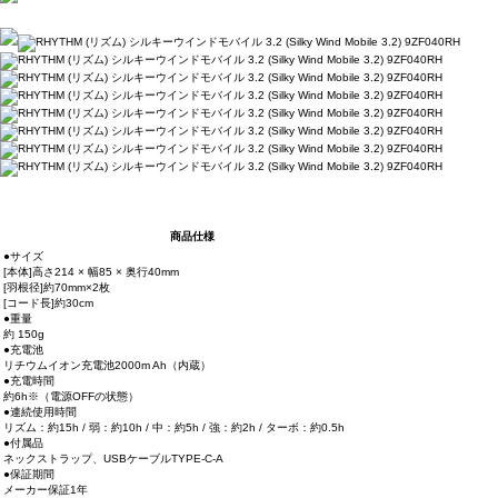
商品仕様
●サイズ
[本体]高さ214 × 幅85 × 奥行40mm
[羽根径]約70mm×2枚
[コード長]約30cm
●重量
約 150g
●充電池
リチウムイオン充電池2000m Ah（内蔵）
●充電時間
約6h※（電源OFFの状態）
●連続使用時間
リズム：約15h / 弱：約10h / 中：約5h / 強：約2h / ターボ：約0.5h
●付属品
ネックストラップ、USBケーブルTYPE-C-A
●保証期間
メーカー保証1年