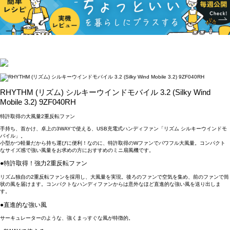
RHYTHM (リズム) シルキーウインドモバイル 3.2 (Silky Wind
Mobile 3.2) 9ZF040RH
特許取得の大風量2重反転ファン
手持ち、首かけ、卓上の3WAYで使える、USB充電式ハンディファン「リズム シルキーウインドモ
バイル」。
小型かつ軽量だから持ち運びに便利！なのに、特許取得のWファンでパワフル大風量。コンパクト
なサイズ感で強い風量をお求めの方におすすめのミニ扇風機です。
●特許取得！強力2重反転ファン
リズム独自の2重反転ファンを採用し、大風量を実現。後ろのファンで空気を集め、前のファンで筒
状の風を届けます。コンパクトなハンディファンからは意外なほど直進的な強い風を送り出しま
す。
●直進的な強い風
サーキュレーターのような、強くまっすぐな風が特徴的。