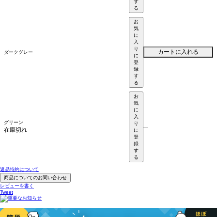
す
る
お
気
に
入
り
カートに入れる
ダークグレー
に
登
録
す
る
お
気
に
入
グリーン
り
—
在庫切れ
に
登
録
す
る
返品特約について
商品についてのお問い合わせ
レビューを書く
Tweet