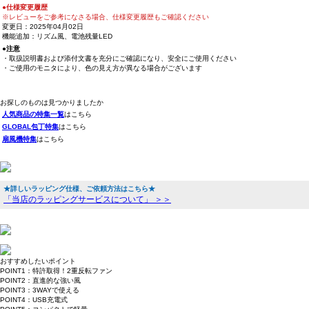
●仕様変更履歴
※レビューをご参考になさる場合、仕様変更履歴もご確認ください
変更日：2025年04月02日
機能追加：リズム風、電池残量LED
●注意
・取扱説明書および添付文書を充分にご確認になり、安全にご使用ください
・ご使用のモニタにより、色の見え方が異なる場合がございます
お探しのものは見つかりましたか
人気商品の特集一覧
はこちら
GLOBAL包丁特集
はこちら
扇風機特集
はこちら
★詳しいラッピング仕様、ご依頼方法はこちら★
「当店のラッピングサービスについて」 ＞＞
おすすめしたいポイント
POINT1：特許取得！2重反転ファン
POINT2：直進的な強い風
POINT3：3WAYで使える
POINT4：USB充電式