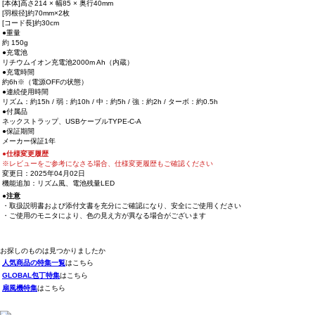
[本体]高さ214 × 幅85 × 奥行40mm
[羽根径]約70mm×2枚
[コード長]約30cm
●重量
約 150g
●充電池
リチウムイオン充電池2000m Ah（内蔵）
●充電時間
約6h※（電源OFFの状態）
●連続使用時間
リズム：約15h / 弱：約10h / 中：約5h / 強：約2h / ターボ：約0.5h
●付属品
ネックストラップ、USBケーブルTYPE-C-A
●保証期間
メーカー保証1年
●仕様変更履歴
※レビューをご参考になさる場合、仕様変更履歴もご確認ください
変更日：2025年04月02日
機能追加：リズム風、電池残量LED
●注意
・取扱説明書および添付文書を充分にご確認になり、安全にご使用ください
・ご使用のモニタにより、色の見え方が異なる場合がございます
お探しのものは見つかりましたか
人気商品の特集一覧
はこちら
GLOBAL包丁特集
はこちら
扇風機特集
はこちら