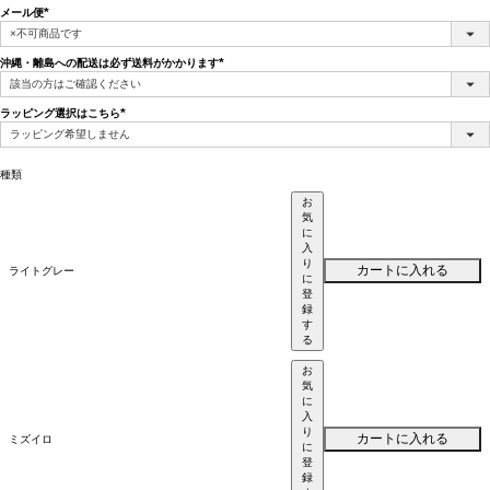
メール便
(必
須)
沖縄・離島への配送は必ず送料がかかります
(必
須)
ラッピング選択はこちら
(必
須)
種類
お
気
に
入
り
カートに入れる
ライトグレー
に
登
録
す
る
お
気
に
入
り
カートに入れる
ミズイロ
に
登
録