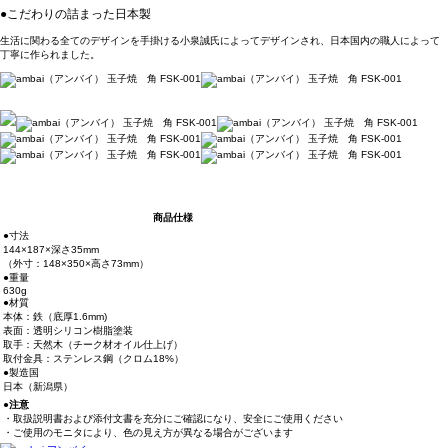
●こだわりの詰まった日本製
生活に関わる全てのデザインを手掛ける小泉誠氏によってデザインされ、日本国内の職人によって
丁寧に作られました。
商品仕様
●寸法
144×187×深さ35mm
（外寸：148×350×高さ73mm）
●重量
630g
●材質
本体：鉄（底厚1.6mm)
表面：透明シリコン樹脂塗装
取手：天然木（チーク材オイル仕上げ）
取付金具：ステンレス鋼（クロム18%）
●製造国
日本（新潟県）
●注意
・取扱説明書および添付文書を充分にご確認になり、安全にご使用ください
・ご使用のモニタにより、色の見え方が異なる場合がございます