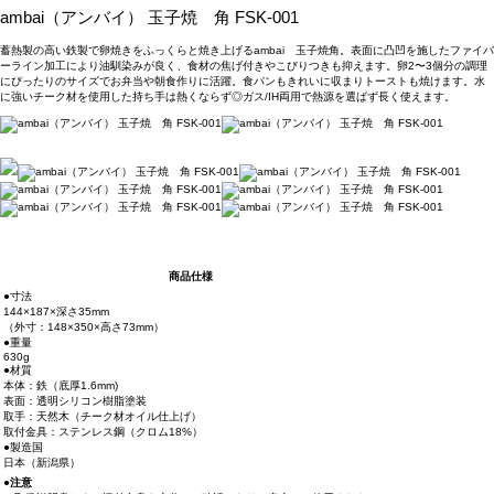
ambai（アンバイ） 玉子焼 角 FSK-001
蓄熱製の高い鉄製で卵焼きをふっくらと焼き上げるambai 玉子焼角。表面に凸凹を施したファイバ
ーライン加工により油馴染みが良く、食材の焦げ付きやこびりつきも抑えます。卵2〜3個分の調理
にぴったりのサイズでお弁当や朝食作りに活躍。食パンもきれいに収まりトーストも焼けます。水
に強いチーク材を使用した持ち手は熱くならず◎ガス/IH両用で熱源を選ばず長く使えます。
商品仕様
●寸法
144×187×深さ35mm
（外寸：148×350×高さ73mm）
●重量
630g
●材質
本体：鉄（底厚1.6mm)
表面：透明シリコン樹脂塗装
取手：天然木（チーク材オイル仕上げ）
取付金具：ステンレス鋼（クロム18%）
●製造国
日本（新潟県）
●注意