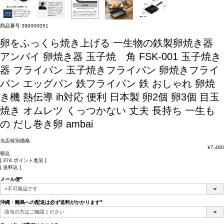
商品番号
390000051
卵をふっくら焼き上げる 一生物の鉄製卵焼き器
アンバイ 卵焼き器 玉子焼 角 FSK-001 玉子焼き
器 フライパン 玉子焼きフライパン 卵焼きフライ
パン エッグパン 鉄フライパン 鉄 おしゃれ 卵焼
き機 熱伝導 ih対応 便利 日本製 卵2個 卵3個 目玉
焼き オムレツ くっつかない 丈夫 長持ち 一生も
の だし巻き卵 ambai
当店特別価格
¥
7,480
税込
[
374
ポイント進呈 ]
送料込
メール便
(必
須)
沖縄・離島への配送は必ず送料がかかります
(必
須)