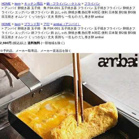
HOME
item
キッチン用品
鍋・フライパン・ケトル
フライパン
アンバイ 卵焼き器 玉子焼 角 FSK-001 玉子焼き器 フライパン 玉子焼きフライパン 卵焼きフ
ライパン エッグパン 鉄フライパン 鉄 おしゃれ 卵焼き機 熱伝導 ih対応 便利 日本製 卵2個 卵3個
目玉焼き オムレツ くっつかない 丈夫 長持ち 一生もの だし巻き卵 ambai
HOME
item
ブランド別
ア行
ambai（アンバイ）
アンバイ 卵焼き器 玉子焼 角 FSK-001 玉子焼き器 フライパン 玉子焼きフライパン 卵焼きフ
ライパン エッグパン 鉄フライパン 鉄 おしゃれ 卵焼き機 熱伝導 ih対応 便利 日本製 卵2個 卵3個
目玉焼き オムレツ くっつかない 丈夫 長持ち 一生もの だし巻き卵 ambai
2,980円
(税込)以上
送料無料
(一部地域を除く)
※予約品、メーカー取寄品、メーカー直送品を除く