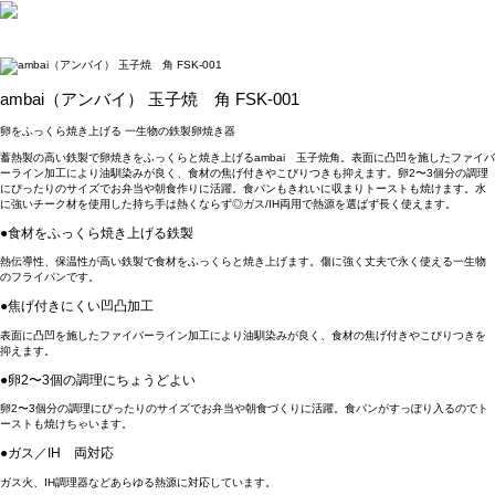
ambai（アンバイ） 玉子焼 角 FSK-001
卵をふっくら焼き上げる 一生物の鉄製卵焼き器
蓄熱製の高い鉄製で卵焼きをふっくらと焼き上げるambai 玉子焼角。表面に凸凹を施したファイバ
ーライン加工により油馴染みが良く、食材の焦げ付きやこびりつきも抑えます。卵2〜3個分の調理
にぴったりのサイズでお弁当や朝食作りに活躍。食パンもきれいに収まりトーストも焼けます。水
に強いチーク材を使用した持ち手は熱くならず◎ガス/IH両用で熱源を選ばず長く使えます。
●食材をふっくら焼き上げる鉄製
熱伝導性、保温性が高い鉄製で食材をふっくらと焼き上げます。傷に強く丈夫で永く使える一生物
のフライパンです。
●焦げ付きにくい凹凸加工
表面に凸凹を施したファイバーライン加工により油馴染みが良く、食材の焦げ付きやこびりつきを
抑えます。
●卵2〜3個の調理にちょうどよい
卵2〜3個分の調理にぴったりのサイズでお弁当や朝食づくりに活躍。食パンがすっぽり入るのでト
ーストも焼けちゃいます。
●ガス／IH 両対応
ガス火、IH調理器などあらゆる熱源に対応しています。