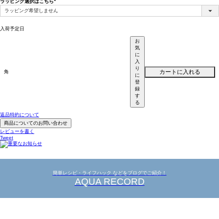
ラッピング選択はこちら
(必
須)
入荷予定日
お
気
に
入
り
カートに入れる
角
に
登
録
す
る
返品特約について
商品についてのお問い合わせ
レビューを書く
Tweet
簡単レシピ・ライフハック などをブログでご紹介！
AQUA RECORD