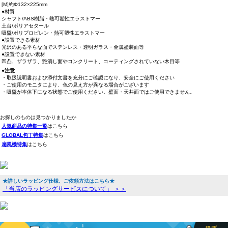
[M]約Φ132×225mm
●材質
シャフト/ABS樹脂・熱可塑性エラストマー
土台/ポリアセタール
吸盤/ポリプロピレン・熱可塑性エラストマー
●設置できる素材
光沢のある平らな面でステンレス・透明ガラス・金属塗装面等
●設置できない素材
凹凸、ザラザラ、艶消し面やコンクリート、コーティングされていない木目等
●注意
・取扱説明書および添付文書を充分にご確認になり、安全にご使用ください
・ご使用のモニタにより、色の見え方が異なる場合がございます
・吸盤が本体下になる状態でご使用ください。壁面・天井面ではご使用できません。
お探しのものは見つかりましたか
人気商品の特集一覧
はこちら
GLOBAL包丁特集
はこちら
扇風機特集
はこちら
★詳しいラッピング仕様、ご依頼方法はこちら★
「当店のラッピングサービスについて」 ＞＞