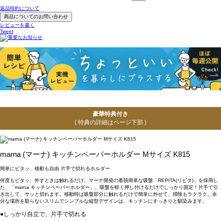
返品特約について
商品についてのお問い合わせ
レビューを書く
Tweet
豪華特典付き
( 特典の詳細はページ下部 )
marna (マーナ) キッチンペーパーホルダー Mサイズ K815
簡単にピタッ、移動も自由 片手で切れるホルダー
何度もピタッ、外すときは触れるだけ。マーナ開発の着脱簡単な吸盤「REPITA(リピタ)」を採用し
た、「marna キッチンペーパーホルダー」。吸盤を軽く押し付けるだけでしっかり固定！片手で引
き出して、サッと切れます。移動時は吸盤部分に触れるだけで簡単に外せて、掃除もラクラク。余
分な場所を取らないスリムでシンプルな縦型デザインは、キッチンにすっきりと馴染みます。
●しっかり自立で、片手で切れる