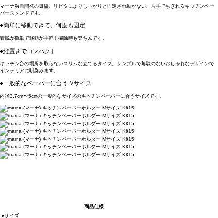
マーナ独自開発の吸盤、リピタによりしっかりと固定され動かない、片手でちぎれるキッチンペー
パースタンドです。
●簡単に移動できて、何度も固定
着脱が簡単で移動が手軽！掃除時も楽ちんです。
●縦置きでコンパクト
キッチン台の場所を取らないスリムな立てるタイプ。シンプルで無駄のないおしゃれなデザインで
インテリアに馴染みます。
●一般的なペーパーに合う Mサイズ
内径3.7cm〜5cmの一般的なサイズのキッチンペーパーに合うサイズです。
商品仕様
●サイズ