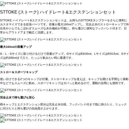
STTOKE (ストーク) ハイドレート&エクステンションセット
STTOKE ハイドレート&エクステンションセットは、お持ちのSTTOKEタンブラーをさらに便利に
カスタマイズできる拡張パーツです。容量が最大160mlアップし、完全止水のストローキャップで外
出先やジムでもこぼれずスムーズな水分補給が可能に。持ち運びに便利なフックバンド付きで、日
常からアウトドアまで幅広く活躍します。
最大160mlの容量アップ
G・L・Sサイズに取り付けるだけで容量がアップ。Gサイズは約630ml、Lサイズは約515ml、Sサイ
ズは約396mlまで入り、たっぷり飲みたい時に最適です。
ストロー＆スポーツキャップ
使い分けできる2つのキャップが付属。ストローキャップを使えば、キャップを開ける手間なく移動
中などでもスムーズに飲め、スポーツキャップはガバっと飲めるので、運動の合間にも便利です。
完全止水で持ち運びも安心
両キャップとエクステンション部分は完全止水仕様。フックバンド付きで指に掛けたり、リュック
に付けたりと持ち運びの自由度が上がります。