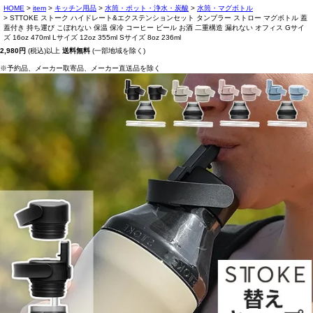
HOME
item
キッチン用品
水筒・ポット・浄水・炭酸
水筒・マグボトル
STTOKE ストーク ハイドレート&エクステンションセット タンブラー ストロー マグボトル 蓋
蓋付き 持ち運び こぼれない 保温 保冷 コーヒー ビール お酒 二重構造 漏れない オフィス Gサイ
ズ 16oz 470ml Lサイズ 12oz 355ml Sサイズ 8oz 236ml
2,980円
(税込)以上
送料無料
(一部地域を除く)
※予約品、メーカー取寄品、メーカー直送品を除く