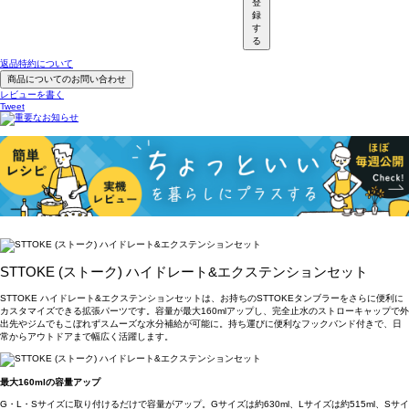
登
録
す
る
返品特約について
商品についてのお問い合わせ
レビューを書く
Tweet
STTOKE (ストーク) ハイドレート&エクステンションセット
STTOKE ハイドレート&エクステンションセットは、お持ちのSTTOKEタンブラーをさらに便利に
カスタマイズできる拡張パーツです。容量が最大160mlアップし、完全止水のストローキャップで外
出先やジムでもこぼれずスムーズな水分補給が可能に。持ち運びに便利なフックバンド付きで、日
常からアウトドアまで幅広く活躍します。
最大160mlの容量アップ
G・L・Sサイズに取り付けるだけで容量がアップ。Gサイズは約630ml、Lサイズは約515ml、Sサイ