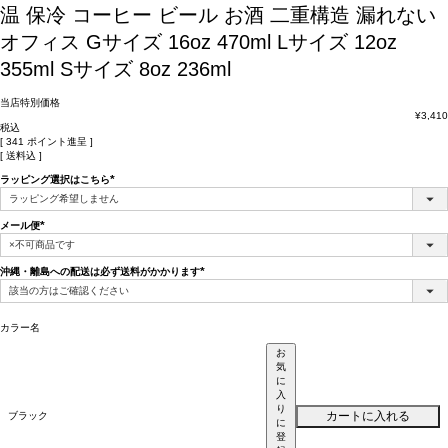
温 保冷 コーヒー ビール お酒 二重構造 漏れない
オフィス Gサイズ 16oz 470ml Lサイズ 12oz
355ml Sサイズ 8oz 236ml
当店特別価格
¥
3,410
税込
[
341
ポイント進呈 ]
送料込
ラッピング選択はこちら
(必
須)
メール便
(必
須)
沖縄・離島への配送は必ず送料がかかります
(必
須)
カラー名
お
気
に
入
り
カートに入れる
ブラック
に
登