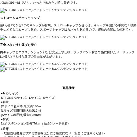
ズは約396mlまで入り、たっぷり飲みたい時に最適です。
ストロー＆スポーツキャップ
使い分けできる2つのキャップが付属。ストローキャップを使えば、キャップを開ける手間なく移動
中などでもスムーズに飲め、スポーツキャップはガバっと飲めるので、運動の合間にも便利です。
完全止水で持ち運びも安心
両キャップとエクステンション部分は完全止水仕様。フックバンド付きで指に掛けたり、リュック
に付けたりと持ち運びの自由度が上がります。
商品仕様
●対応サイズ
STTOKE Gサイズ、Lサイズ、Sサイズ
●容量
[Gサイズ着用時]最大約630ml
[Lサイズ着用時]最大約515ml
[Sサイズ着用時]最大約396ml
●材質
[エクステンション部分]Tritan (食品グレード樹脂)
●注意
・取扱説明書および添付文書を充分にご確認になり、安全にご使用ください