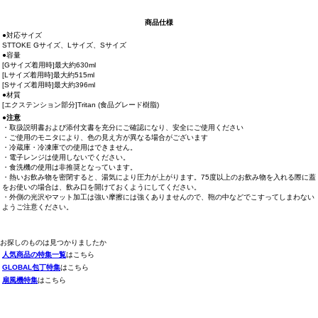
商品仕様
●対応サイズ
STTOKE Gサイズ、Lサイズ、Sサイズ
●容量
[Gサイズ着用時]最大約630ml
[Lサイズ着用時]最大約515ml
[Sサイズ着用時]最大約396ml
●材質
[エクステンション部分]Tritan (食品グレード樹脂)
●注意
・取扱説明書および添付文書を充分にご確認になり、安全にご使用ください
・ご使用のモニタにより、色の見え方が異なる場合がございます
・冷蔵庫・冷凍庫での使用はできません。
・電子レンジは使用しないでください。
・食洗機の使用は非推奨となっています。
・熱いお飲み物を密閉すると、湯気により圧力が上がります。75度以上のお飲み物を入れる際に蓋
をお使いの場合は、飲み口を開けておくようにしてください。
・外側の光沢やマット加工は強い摩擦には強くありませんので、鞄の中などでこすってしまわない
ようご注意ください。
お探しのものは見つかりましたか
人気商品の特集一覧
はこちら
GLOBAL包丁特集
はこちら
扇風機特集
はこちら