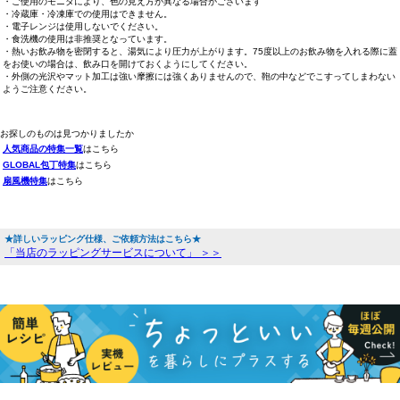
・ご使用のモニタにより、色の見え方が異なる場合がございます
・冷蔵庫・冷凍庫での使用はできません。
・電子レンジは使用しないでください。
・食洗機の使用は非推奨となっています。
・熱いお飲み物を密閉すると、湯気により圧力が上がります。75度以上のお飲み物を入れる際に蓋
をお使いの場合は、飲み口を開けておくようにしてください。
・外側の光沢やマット加工は強い摩擦には強くありませんので、鞄の中などでこすってしまわない
ようご注意ください。
お探しのものは見つかりましたか
人気商品の特集一覧
はこちら
GLOBAL包丁特集
はこちら
扇風機特集
はこちら
★詳しいラッピング仕様、ご依頼方法はこちら★
「当店のラッピングサービスについて」 ＞＞