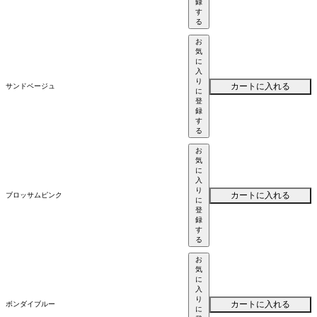
録
す
る
お
気
に
入
り
カートに入れる
サンドベージュ
に
登
録
す
る
お
気
に
入
り
カートに入れる
ブロッサムピンク
に
登
録
す
る
お
気
に
入
り
カートに入れる
ボンダイブルー
に