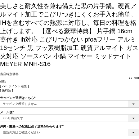
美しさと耐久性を兼ね備えた黒の片手鍋。硬質ア
ルマイト加工でこびりつきにくくお手入れ簡単。
IHを含むすべての熱源に対応し、毎日の料理を格
上げします。
【選べる豪華特典】 片手鍋 16cm
蓋付き ih対応 こびりつかない pfoaフリー アルミ
16センチ 黒 フッ素樹脂加工 硬質アルマイト ガス
火対応 ソースパン 小鍋 マイヤー ミッドナイト
MEYER MNH-S16
当店特別価格
¥
7,700
税込
[
770
ポイント進呈 ]
送料込
ラッピング選択はこちら
(必
須)
メール便
(必
須)
沖縄・離島への配送は必ず送料がかかります
(必
須)