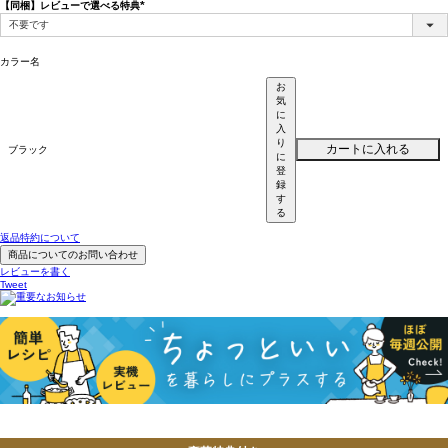
【同梱】レビューで選べる特典
(必
須)
カラー名
お
気
に
入
り
カートに入れる
ブラック
に
登
録
す
る
返品特約について
商品についてのお問い合わせ
レビューを書く
Tweet