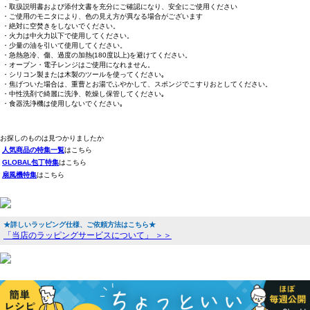
・取扱説明書および添付文書を充分にご確認になり、安全にご使用ください
・ご使用のモニタにより、色の見え方が異なる場合がございます
・絶対に空焚きをしないでください。
・火力は中火力以下で使用してください。
・少量の油を引いて使用してください。
・急熱急冷、傷、過度の加熱(180度以上)を避けてください。
・オーブン・電子レンジはご使用になれません。
・シリコン製または木製のツールを使ってください｡
・焦げついた場合は、重曹とお湯でふやかして、スポンジでこすりおとしてください。
・中性洗剤で綺麗に洗浄、乾燥し保管してください｡
・食器洗浄機は使用しないでください｡
お探しのものは見つかりましたか
人気商品の特集一覧
はこちら
GLOBAL包丁特集
はこちら
扇風機特集
はこちら
★詳しいラッピング仕様、ご依頼方法はこちら★
「当店のラッピングサービスについて」 ＞＞