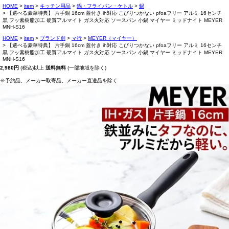
HOME
item
キッチン用品
鍋・フライパン・ケトル
鍋
【選べる豪華特典】 片手鍋 16cm 蓋付き ih対応 こびりつかない pfoaフリー アルミ 16センチ
黒 フッ素樹脂加工 硬質アルマイト ガス火対応 ソースパン 小鍋 マイヤー ミッドナイト MEYER
MNH-S16
HOME
item
ブランド別
マ行
MEYER（マイヤー）
【選べる豪華特典】 片手鍋 16cm 蓋付き ih対応 こびりつかない pfoaフリー アルミ 16センチ
黒 フッ素樹脂加工 硬質アルマイト ガス火対応 ソースパン 小鍋 マイヤー ミッドナイト MEYER
MNH-S16
2,980円
(税込)以上
送料無料
(一部地域を除く)
※予約品、メーカー取寄品、メーカー直送品を除く