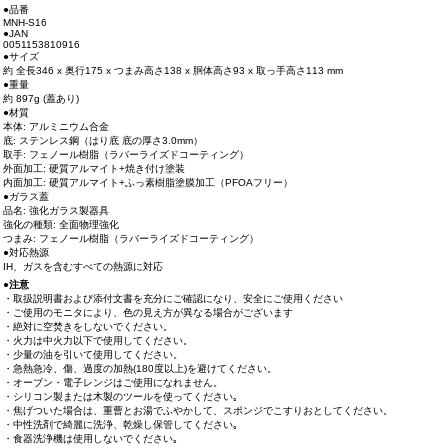
●品番
MNH-S16
●JAN
0051153810916
●サイズ
約 全長346 x 奥行175 x つまみ高さ138 x 胴体高さ93 x 取っ手高さ113 mm
●重量
約 897g (蓋あり)
●材質
本体: アルミニウム合金
底: ステンレス鋼（はり底 底の厚さ3.0mm）
取手: フェノール樹脂（ラバーライズドコーティング）
外面加工: 硬質アルマイト+焼き付け塗装
内面加工: 硬質アルマイト+ふっ素樹脂塗膜加工（PFOAフリー）
●ガラス蓋
品名: 強化ガラス製器具
強化の種類: 全面物理強化
つまみ: フェノール樹脂（ラバーライズドコーティング）
●対応熱源
IH、ガスを含むすべての熱源に対応
●注意
・取扱説明書および添付文書を充分にご確認になり、安全にご使用ください
・ご使用のモニタにより、色の見え方が異なる場合がございます
・絶対に空焚きをしないでください。
・火力は中火力以下で使用してください。
・少量の油を引いて使用してください。
・急熱急冷、傷、過度の加熱(180度以上)を避けてください。
・オーブン・電子レンジはご使用になれません。
・シリコン製または木製のツールを使ってください｡
・焦げついた場合は、重曹とお湯でふやかして、スポンジでこすりおとしてください。
・中性洗剤で綺麗に洗浄、乾燥し保管してください｡
・食器洗浄機は使用しないでください｡