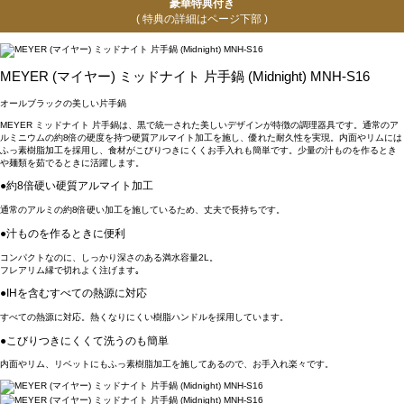
豪華特典付き
( 特典の詳細はページ下部 )
MEYER (マイヤー) ミッドナイト 片手鍋 (Midnight) MNH-S16
オールブラックの美しい片手鍋
MEYER ミッドナイト 片手鍋は、黒で統一された美しいデザインが特徴の調理器具です。通常のア
ルミニウムの約8倍の硬度を持つ硬質アルマイト加工を施し、優れた耐久性を実現。内面やリムには
ふっ素樹脂加工を採用し、食材がこびりつきにくくお手入れも簡単です。少量の汁ものを作るとき
や麺類を茹でるときに活躍します。
●約8倍硬い硬質アルマイト加工
通常のアルミの約8倍硬い加工を施しているため、丈夫で長持ちです。
●汁ものを作るときに便利
コンパクトなのに、しっかり深さのある満水容量2L。
フレアリム縁で切れよく注げます｡
●IHを含むすべての熱源に対応
すべての熱源に対応。熱くなりにくい樹脂ハンドルを採用しています。
●こびりつきにくくて洗うのも簡単
内面やリム、リベットにもふっ素樹脂加工を施してあるので、お手入れ楽々です。