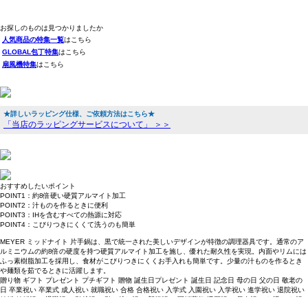
お探しのものは見つかりましたか
人気商品の特集一覧
はこちら
GLOBAL包丁特集
はこちら
扇風機特集
はこちら
★詳しいラッピング仕様、ご依頼方法はこちら★
「当店のラッピングサービスについて」 ＞＞
おすすめしたいポイント
POINT1：約8倍硬い硬質アルマイト加工
POINT2：汁ものを作るときに便利
POINT3：IHを含むすべての熱源に対応
POINT4：こびりつきにくくて洗うのも簡単
MEYER ミッドナイト 片手鍋は、黒で統一された美しいデザインが特徴の調理器具です。通常のア
ルミニウムの約8倍の硬度を持つ硬質アルマイト加工を施し、優れた耐久性を実現。内面やリムには
ふっ素樹脂加工を採用し、食材がこびりつきにくくお手入れも簡単です。少量の汁ものを作るとき
や麺類を茹でるときに活躍します。
贈り物 ギフト プレゼント プチギフト 贈物 誕生日プレゼント 誕生日 記念日 母の日 父の日 敬老の
日 卒業祝い 卒業式 成人祝い 就職祝い 合格 合格祝い 入学式 入園祝い 入学祝い 進学祝い 退院祝い
結婚 結婚祝い 退職祝い 引越祝い 引っ越し祝い 新築祝い 冠婚葬祭 還暦祝い 長寿祝い お返し お祝