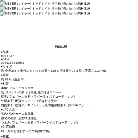
商品仕様
●品番
MNH-S16
●JAN
0051153810916
●サイズ
約 全長346 x 奥行175 x つまみ高さ138 x 胴体高さ93 x 取っ手高さ113 mm
●重量
約 897g (蓋あり)
●材質
本体: アルミニウム合金
底: ステンレス鋼（はり底 底の厚さ3.0mm）
取手: フェノール樹脂（ラバーライズドコーティング）
外面加工: 硬質アルマイト+焼き付け塗装
内面加工: 硬質アルマイト+ふっ素樹脂塗膜加工（PFOAフリー）
●ガラス蓋
品名: 強化ガラス製器具
強化の種類: 全面物理強化
つまみ: フェノール樹脂（ラバーライズドコーティング）
●対応熱源
IH、ガスを含むすべての熱源に対応
●注意