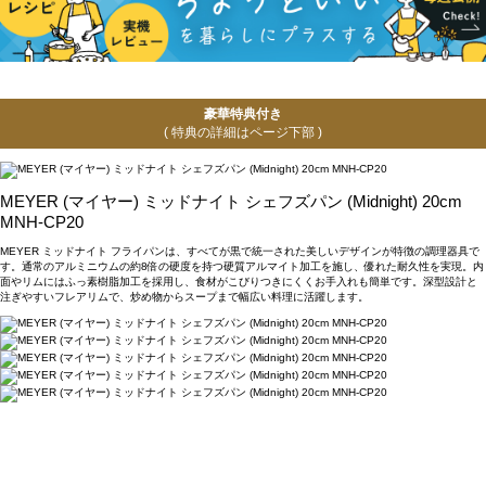
豪華特典付き
( 特典の詳細はページ下部 )
MEYER (マイヤー) ミッドナイト シェフズパン (Midnight) 20cm
MNH-CP20
MEYER ミッドナイト フライパンは、すべてが黒で統一された美しいデザインが特徴の調理器具で
す。通常のアルミニウムの約8倍の硬度を持つ硬質アルマイト加工を施し、優れた耐久性を実現。内
面やリムにはふっ素樹脂加工を採用し、食材がこびりつきにくくお手入れも簡単です。深型設計と
注ぎやすいフレアリムで、炒め物からスープまで幅広い料理に活躍します。