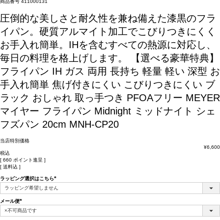
商品番号
411000131
圧倒的な美しさと耐久性を兼ね備えた漆黒のフラ
イパン。硬質アルマイト加工でこびりつきにくく
お手入れ簡単。IHを含むすべての熱源に対応し、
毎日の料理を格上げします。
【選べる豪華特典】
フライパン IH ガス 両用 長持ち 軽量 軽い 深型 お
手入れ簡単 焦げ付きにくい こびりつきにくい ブ
ラック おしゃれ 取っ手つき PFOAフリー MEYER
マイヤー フライパン Midnight ミッドナイト シェ
フズパン 20cm MNH-CP20
当店特別価格
¥
6,600
税込
[
660
ポイント進呈 ]
送料込
ラッピング選択はこちら
(必
須)
メール便
(必
須)