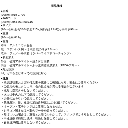
商品仕様
●品番
[20cm] MNH-CP20
●JANコード
[20cm] 0051153850745
●サイズ
[20cm] 約 全長386×奥行215×胴体高さ71×取っ手高さ90mm
●重量
[20cm] 約 619g
●材質
本体：アルミニウム合金
底：ステンレス鋼（はり底 底の厚さ3.0mm）
取手：フェノール樹脂（ラバーライズドコーティング）
●表面加工
外面：硬質アルマイト＋焼き付け塗装
内面：硬質アルマイト＋ふっ素樹脂塗膜加工（PFOAフリー）
●対応熱源
IH、ガスを含むすべての熱源に対応
●注意
・取扱説明書および添付文書を充分にご確認になり、安全にご使用ください
・ご使用のモニタにより、色の見え方が異なる場合がございます
・絶対に空焚きをしないでください。
・火力は中火力以下で使用してください。
・少量の油を引いて使用してください。
・急熱急冷、傷、過度の加熱(180度以上)を避けてください。
・オーブン・電子レンジはご使用になれません。
・シリコン製または木製のツールを使ってください｡
・焦げついた場合は、重曹とお湯でふやかして、スポンジでこすりおとしてください。
・中性洗剤で綺麗に洗浄、乾燥し保管してください｡
・食器洗浄機は使用しないでください｡