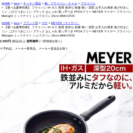
HOME
item
キッチン用品
鍋・フライパン・ケトル
フライパン
【選べる豪華特典】 フライパン IH ガス 両用 長持ち 軽量 軽い 深型 お手入れ簡単 焦げ付きに
くい こびりつきにくい ブラック おしゃれ 取っ手つき PFOAフリー MEYER マイヤー フライパン
Midnight ミッドナイト シェフズパン 20cm MNH-CP20
HOME
item
ブランド別
マ行
MEYER（マイヤー）
【選べる豪華特典】 フライパン IH ガス 両用 長持ち 軽量 軽い 深型 お手入れ簡単 焦げ付きに
くい こびりつきにくい ブラック おしゃれ 取っ手つき PFOAフリー MEYER マイヤー フライパン
Midnight ミッドナイト シェフズパン 20cm MNH-CP20
2,980円
(税込)以上
送料無料
(一部地域を除く)
※予約品、メーカー取寄品、メーカー直送品を除く