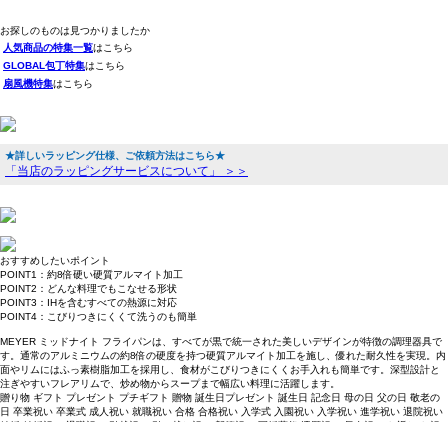
お探しのものは見つかりましたか
人気商品の特集一覧
はこちら
GLOBAL包丁特集
はこちら
扇風機特集
はこちら
★詳しいラッピング仕様、ご依頼方法はこちら★
「当店のラッピングサービスについて」 ＞＞
おすすめしたいポイント
POINT1：約8倍硬い硬質アルマイト加工
POINT2：どんな料理でもこなせる形状
POINT3：IHを含むすべての熱源に対応
POINT4：こびりつきにくくて洗うのも簡単
MEYER ミッドナイト フライパンは、すべてが黒で統一された美しいデザインが特徴の調理器具で
す。通常のアルミニウムの約8倍の硬度を持つ硬質アルマイト加工を施し、優れた耐久性を実現。内
面やリムにはふっ素樹脂加工を採用し、食材がこびりつきにくくお手入れも簡単です。深型設計と
注ぎやすいフレアリムで、炒め物からスープまで幅広い料理に活躍します。
贈り物 ギフト プレゼント プチギフト 贈物 誕生日プレゼント 誕生日 記念日 母の日 父の日 敬老の
日 卒業祝い 卒業式 成人祝い 就職祝い 合格 合格祝い 入学式 入園祝い 入学祝い 進学祝い 退院祝い
結婚 結婚祝い 退職祝い 引越祝い 引っ越し祝い 新築祝い 冠婚葬祭 還暦祝い 長寿祝い お返し お祝
い クリスマス クリスマスプレゼント クリスマスギフト Xmas プレゼント交換 バレンタインプレゼ