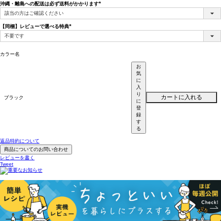
沖縄・離島への配送は必ず送料がかかります
(必
須)
【同梱】レビューで選べる特典
(必
須)
カラー名
お
気
に
入
り
カートに入れる
ブラック
に
登
録
す
る
返品特約について
商品についてのお問い合わせ
レビューを書く
Tweet