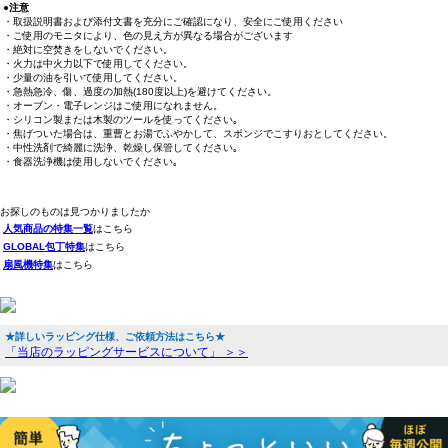
●注意
・取扱説明書および添付文書を充分にご確認になり、安全にご使用ください
・ご使用のモニタにより、色の見え方が異なる場合がございます
・絶対に空焚きをしないでください。
・火力は中火力以下で使用してください。
・少量の油を引いて使用してください。
・急熱急冷、傷、過度の加熱(180度以上)を避けてください。
・オーブン・電子レンジはご使用になれません。
・シリコン製または木製のツールを使ってください｡
・焦げついた場合は、重曹とお湯でふやかして、スポンジでこすりおとしてください。
・中性洗剤で綺麗に洗浄、乾燥し保管してください｡
・食器洗浄機は使用しないでください｡
お探しのものは見つかりましたか
人気商品の特集一覧
はこちら
GLOBAL包丁特集
はこちら
扇風機特集
はこちら
★詳しいラッピング仕様、ご依頼方法はこちら★
「当店のラッピングサービスについて」 ＞＞