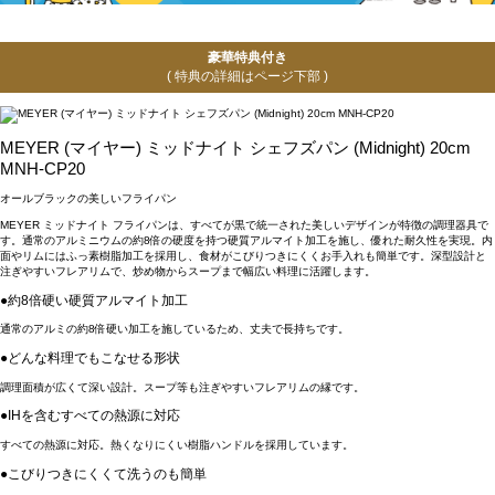
豪華特典付き
( 特典の詳細はページ下部 )
MEYER (マイヤー) ミッドナイト シェフズパン (Midnight) 20cm
MNH-CP20
オールブラックの美しいフライパン
MEYER ミッドナイト フライパンは、すべてが黒で統一された美しいデザインが特徴の調理器具で
す。通常のアルミニウムの約8倍の硬度を持つ硬質アルマイト加工を施し、優れた耐久性を実現。内
面やリムにはふっ素樹脂加工を採用し、食材がこびりつきにくくお手入れも簡単です。深型設計と
注ぎやすいフレアリムで、炒め物からスープまで幅広い料理に活躍します。
●約8倍硬い硬質アルマイト加工
通常のアルミの約8倍硬い加工を施しているため、丈夫で長持ちです。
●どんな料理でもこなせる形状
調理面積が広くて深い設計。スープ等も注ぎやすいフレアリムの縁です。
●IHを含むすべての熱源に対応
すべての熱源に対応。熱くなりにくい樹脂ハンドルを採用しています。
●こびりつきにくくて洗うのも簡単