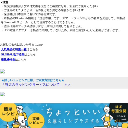
●注意
・取扱説明書および添付文書を充分にご確認になり、安全にご使用ください
・ご使用のモニタにより、色の見え方が異なる場合がございます
・保証書は日本国内においてのみ有効です。
・本製品のBluetooth機能は「送信専用」です。スマートフォン等からの音声を受信して、本製品
をBluetoothスピーカーとして使用することはできません。
・壁掛け用のフックや壁取り付け工具等は付属しておりません。
・USB電源アダプターは製品に付属していないため、別途ご用意いただく必要がございます。
お探しのものは見つかりましたか
人気商品の特集一覧
はこちら
GLOBAL包丁特集
はこちら
扇風機特集
はこちら
★詳しいラッピング仕様、ご依頼方法はこちら★
「当店のラッピングサービスについて」 ＞＞