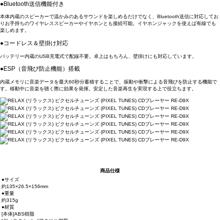
●Bluetooth送信機能付き
本体内蔵のスピーカーで温かみのあるサウンドを楽しめるだけでなく、Bluetooth送信に対応してお
りお手持ちのワイヤレススピーカーやイヤホンとも接続可能。イヤホンジャックを使えば有線でも
楽しめます。
●コードレス＆壁掛け対応
バッテリー内蔵のUSB充電式で配線不要。卓上はもちろん、壁掛けにも対応しています。
●ESP（音飛び防止機能）搭載
内蔵メモリに音楽データを最大60秒分蓄積することで、振動や衝撃による音飛びを防止する機能で
す。移動中に音楽を聴く際に効果を発揮。安定した音楽再生を実現する上で役立ちます。
商品仕様
●サイズ
約135×26.5×156mm
●重量
約315g
●材質
[本体]ABS樹脂