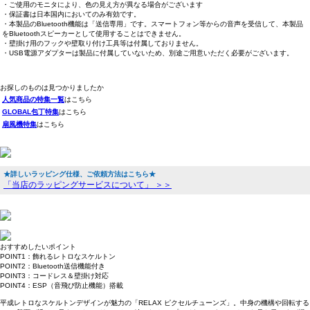
・ご使用のモニタにより、色の見え方が異なる場合がございます
・保証書は日本国内においてのみ有効です。
・本製品のBluetooth機能は「送信専用」です。スマートフォン等からの音声を受信して、本製品
をBluetoothスピーカーとして使用することはできません。
・壁掛け用のフックや壁取り付け工具等は付属しておりません。
・USB電源アダプターは製品に付属していないため、別途ご用意いただく必要がございます。
お探しのものは見つかりましたか
人気商品の特集一覧
はこちら
GLOBAL包丁特集
はこちら
扇風機特集
はこちら
★詳しいラッピング仕様、ご依頼方法はこちら★
「当店のラッピングサービスについて」 ＞＞
おすすめしたいポイント
POINT1：飾れるレトロなスケルトン
POINT2：Bluetooth送信機能付き
POINT3：コードレス＆壁掛け対応
POINT4：ESP（音飛び防止機能）搭載
平成レトロなスケルトンデザインが魅力の「RELAX ピクセルチューンズ」。中身の機構や回転する