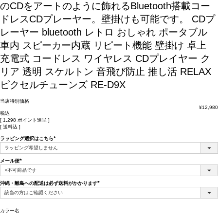
のCDをアートのように飾れるBluetooth搭載コー
ドレスCDプレーヤー。壁掛けも可能です。
CDプ
レーヤー bluetooth レトロ おしゃれ ポータブル
車内 スピーカー内蔵 リピート機能 壁掛け 卓上
充電式 コードレス ワイヤレス CDプレイヤー ク
リア 透明 スケルトン 音飛び防止 推し活 RELAX
ピクセルチューンズ RE-D9X
当店特別価格
¥
12,980
税込
[
1,298
ポイント進呈 ]
送料込
ラッピング選択はこちら
(必
須)
メール便
(必
須)
沖縄・離島への配送は必ず送料がかかります
(必
須)
カラー名