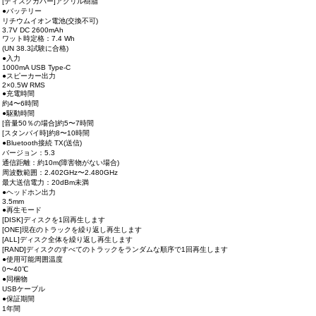
[ディスクカバー]アクリル樹脂
●バッテリー
リチウムイオン電池(交換不可)
3.7V DC 2600mAh
ワット時定格：7.4 Wh
(UN 38.3試験に合格)
●入力
1000mA USB Type-C
●スピーカー出力
2×0.5W RMS
●充電時間
約4〜6時間
●駆動時間
[音量50％の場合]約5〜7時間
[スタンバイ時]約8〜10時間
●Bluetooth接続 TX(送信)
バージョン：5.3
通信距離：約10m(障害物がない場合)
周波数範囲：2.402GHz〜2.480GHz
最大送信電力：20dBm未満
●ヘッドホン出力
3.5mm
●再生モード
[DISK]ディスクを1回再生します
[ONE]現在のトラックを繰り返し再生します
[ALL]ディスク全体を繰り返し再生します
[RAND]ディスクのすべてのトラックをランダムな順序で1回再生します
●使用可能周囲温度
0〜40℃
●同梱物
USBケーブル
●保証期間
1年間