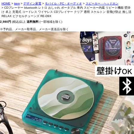
HOME
item
デザイン家電
モバイル・PC・オーディオ
スピーカー・ヘッドホン
CDプレーヤー bluetooth レトロ おしゃれ ポータブル 車内 スピーカー内蔵 リピート機能 壁掛
け 卓上 充電式 コードレス ワイヤレス CDプレイヤー クリア 透明 スケルトン 音飛び防止 推し活
RELAX ピクセルチューンズ RE-D9X
2,980円
(税込)以上
送料無料
(一部地域を除く)
※予約品、メーカー取寄品、メーカー直送品を除く