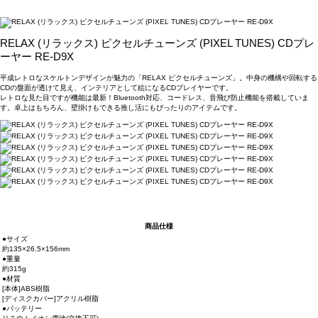
RELAX (リラックス) ピクセルチューンズ (PIXEL TUNES) CDプレ
ーヤー RE-D9X
平成レトロなスケルトンデザインが魅力の「RELAX ピクセルチューンズ」。中身の機構や回転する
CDの盤面が透けて見え、インテリアとして絵になるCDプレイヤーです。
レトロな見た目ですが機能は最新！Bluetooth対応、コードレス、音飛び防止機能を搭載していま
す。卓上はもちろん、壁掛けもできる推し活にもぴったりのアイテムです。
商品仕様
●サイズ
約135×26.5×156mm
●重量
約315g
●材質
[本体]ABS樹脂
[ディスクカバー]アクリル樹脂
●バッテリー