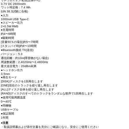
リチウムイオン電池(交換不可)
3.7V DC 2600mAh
ワット時定格：7.4 Wh
(UN 38.3試験に合格)
●入力
1000mA USB Type-C
●スピーカー出力
2×0.5W RMS
●充電時間
約4〜6時間
●駆動時間
[音量50％の場合]約5〜7時間
[スタンバイ時]約8〜10時間
●Bluetooth接続 TX(送信)
バージョン：5.3
通信距離：約10m(障害物がない場合)
周波数範囲：2.402GHz〜2.480GHz
最大送信電力：20dBm未満
●ヘッドホン出力
3.5mm
●再生モード
[DISK]ディスクを1回再生します
[ONE]現在のトラックを繰り返し再生します
[ALL]ディスク全体を繰り返し再生します
[RAND]ディスクのすべてのトラックをランダムな順序で1回再生します
●使用可能周囲温度
0〜40℃
●同梱物
USBケーブル
●保証期間
1年間
●注意
・取扱説明書および添付文書を充分にご確認になり、安全にご使用ください