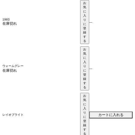
お
気
に
入
1983
り
—
在庫切れ
に
登
録
す
る
お
気
に
入
ウォームグレー
り
—
在庫切れ
に
登
録
す
る
お
気
に
入
り
カートに入れる
レイオブライト
に
登
録
す
る