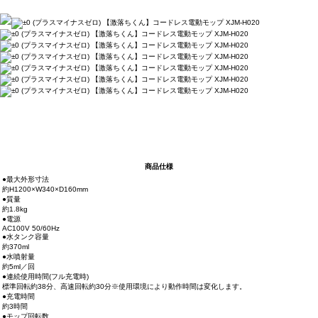
商品仕様
●最大外形寸法
約H1200×W340×D160mm
●質量
約1.8kg
●電源
AC100V 50/60Hz
●水タンク容量
約370ml
●水噴射量
約5ml／回
●連続使用時間(フル充電時)
標準回転約38分、高速回転約30分※使用環境により動作時間は変化します。
●充電時間
約3時間
●モップ回転数