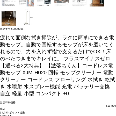
商品番号
50000261
疲れて面倒な拭き掃除が、ラクに簡単にできる電
動モップ。自動で回転するモップが床を磨いてく
れるので、力を入れず指で支えるだけでOK！床
のべたつきまでキレイに。
プラスマイナスゼロ
【選べる2大特典】 【激落ちくん】コードレス電
動モップ XJM-H020 回転 モップクリーナー 電動
クリーナー コードレス フローリング 水拭き 乾拭
き 水噴射 水スプレー機能 充電 バッテリー交換
自立 軽量 小型 コンパクト ±0
当店特別価格
¥
19,800
税込
[
1,980
ポイント進呈 ]