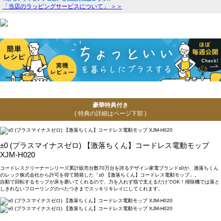
「当店のラッピングサービスについて」 ＞＞
豪華特典付き
( 特典の詳細はページ下部 )
±0 (プラスマイナスゼロ) 【激落ちくん】コードレス電動モップ
XJM-H020
コードレスクリーナーシリーズ累計販売台数70万台を誇るデザイン家電ブランド±0が、激落ちくん
のレック株式会社から許可を得て開発した「±0 【激落ちくん】コードレス電動モップ」。
自動で回転するモップが床を磨いてくれるので、力を入れず指で支えるだけでOK！掃除機では落と
しきれないフローリングのべたつきまでスッキリキレイにしてくれます。