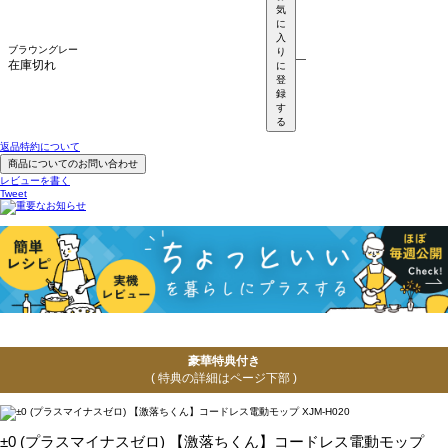
気
に
入
ブラウングレー
り
—
在庫切れ
に
登
録
す
る
返品特約について
商品についてのお問い合わせ
レビューを書く
Tweet
豪華特典付き
( 特典の詳細はページ下部 )
±0 (プラスマイナスゼロ) 【激落ちくん】コードレス電動モップ