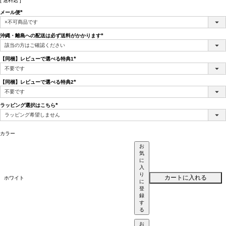
送料込
メール便
(必
須)
沖縄・離島への配送は必ず送料がかかります
(必
須)
【同梱】レビューで選べる特典1
(必
須)
【同梱】レビューで選べる特典2
(必
須)
ラッピング選択はこちら
(必
須)
カラー
お
気
に
入
り
カートに入れる
ホワイト
に
登
録
す
る
お