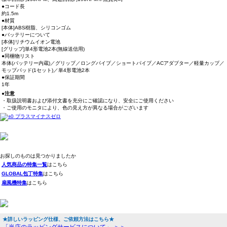
●コード長
約1.5m
●材質
[本体]ABS樹脂、シリコンゴム
●バッテリーについて
[本体]リチウムイオン電池
[グリップ]単4形電池2本(無線送信用)
●同梱物リスト
本体(バッテリー内蔵)／グリップ／ロングパイプ／ショートパイプ／ACアダプター／軽量カップ／
モップパッド(1セット)／単4形電池2本
●保証期間
1年
●注意
・取扱説明書および添付文書を充分にご確認になり、安全にご使用ください
・ご使用のモニタにより、色の見え方が異なる場合がございます
お探しのものは見つかりましたか
人気商品の特集一覧
はこちら
GLOBAL包丁特集
はこちら
扇風機特集
はこちら
★詳しいラッピング仕様、ご依頼方法はこちら★