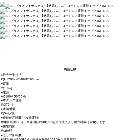
商品仕様
●最大外形寸法
約H1200×W340×D160mm
●質量
約1.8kg
●電源
AC100V 50/60Hz
●水タンク容量
約370ml
●水噴射量
約5ml／回
●連続使用時間(フル充電時)
標準回転約38分、高速回転約30分※使用環境により動作時間は変化します。
●充電時間
約3時間
●モップ回転数
標準回転約150RPM、高速回転約190RPM※無負荷時