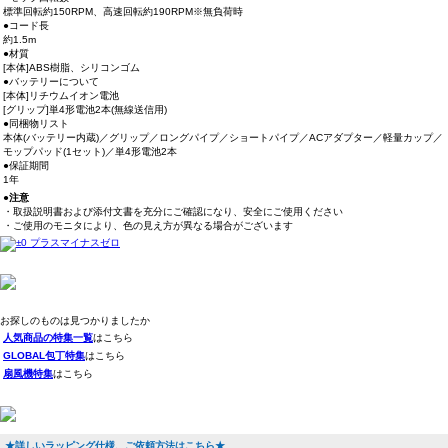
標準回転約150RPM、高速回転約190RPM※無負荷時
●コード長
約1.5m
●材質
[本体]ABS樹脂、シリコンゴム
●バッテリーについて
[本体]リチウムイオン電池
[グリップ]単4形電池2本(無線送信用)
●同梱物リスト
本体(バッテリー内蔵)／グリップ／ロングパイプ／ショートパイプ／ACアダプター／軽量カップ／
モップパッド(1セット)／単4形電池2本
●保証期間
1年
●注意
・取扱説明書および添付文書を充分にご確認になり、安全にご使用ください
・ご使用のモニタにより、色の見え方が異なる場合がございます
お探しのものは見つかりましたか
人気商品の特集一覧
はこちら
GLOBAL包丁特集
はこちら
扇風機特集
はこちら
★詳しいラッピング仕様、ご依頼方法はこちら★