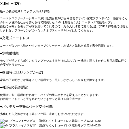
XJM-H020
腰への負担軽減！ ラクラク床拭き掃除
コードレスクリーナーシリーズ累計販売台数70万台を誇るデザイン家電ブランド±0が、激落ちくん
のレック株式会社から許可を得て開発した「±0 【激落ちくん】コードレス電動モップ」。
自動で回転するモップが床を磨いてくれるので、力を入れず指で支えるだけでOK！掃除機では落と
しきれないフローリングのべたつきまでスッキリキレイにしてくれます。
●充電式コードレス
コードがないから動きやすいモップクリーナー。水拭きと乾拭き対応で家中活躍します。
●水噴射機能
モップが乾いてもボタンをワンプッシュするだけの水スプレー機能！濡らすために都度水場に行く
必要がありません。
●稼働時はLEDランプが点灯
家具の下や明かりが届きにくい場所でも、照らしながらしっかりお掃除できます。
●4段階の長さ調節
使用する方・場所に合わせて、パイプの組み合わせを変えることができます。
お掃除中にちょっと手を止めたいときサッと置ける自立式です。
●バッテリー交換&パッド交換可能
劣化したら交換ができる嬉しい仕様。末永くお使いいただけます。