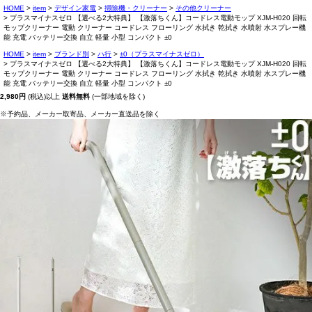
HOME
item
デザイン家電
掃除機・クリーナー
その他クリーナー
プラスマイナスゼロ 【選べる2大特典】 【激落ちくん】コードレス電動モップ XJM-H020 回転
モップクリーナー 電動 クリーナー コードレス フローリング 水拭き 乾拭き 水噴射 水スプレー機
能 充電 バッテリー交換 自立 軽量 小型 コンパクト ±0
HOME
item
ブランド別
ハ行
±0（プラスマイナスゼロ）
プラスマイナスゼロ 【選べる2大特典】 【激落ちくん】コードレス電動モップ XJM-H020 回転
モップクリーナー 電動 クリーナー コードレス フローリング 水拭き 乾拭き 水噴射 水スプレー機
能 充電 バッテリー交換 自立 軽量 小型 コンパクト ±0
2,980円
(税込)以上
送料無料
(一部地域を除く)
※予約品、メーカー取寄品、メーカー直送品を除く