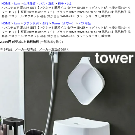
HOME
item
生活雑貨
バス・洗面
椅子・おけ
バスチェア 湯おけ SET【マグネット風呂イス タワー SH25 + マグネット&引っ掛け湯おけ タ
ワー セット】座面25cm tower ホワイト ブラック 6925 6926 5378 5379 風呂いす 風呂椅子 洗
面器 バスボール マグネット 磁石 浮かせる YAMAZAKI タワーシリーズ 山崎実業
HOME
item
ブランド別
タ行
Tower（タワー）
バス用品
バスチェア 湯おけ SET【マグネット風呂イス タワー SH25 + マグネット&引っ掛け湯おけ タ
ワー セット】座面25cm tower ホワイト ブラック 6925 6926 5378 5379 風呂いす 風呂椅子 洗
面器 バスボール マグネット 磁石 浮かせる YAMAZAKI タワーシリーズ 山崎実業
2,980円
(税込)以上
送料無料
(一部地域を除く)
※予約品、メーカー取寄品、メーカー直送品を除く