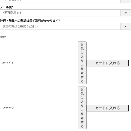
須)
メール便
(必
須)
沖縄・離島への配送は必ず送料がかかります
(必
須)
選択
お
気
に
入
り
カートに入れる
ホワイト
に
登
録
す
る
お
気
に
入
り
カートに入れる
ブラック
に
登
録
す
る