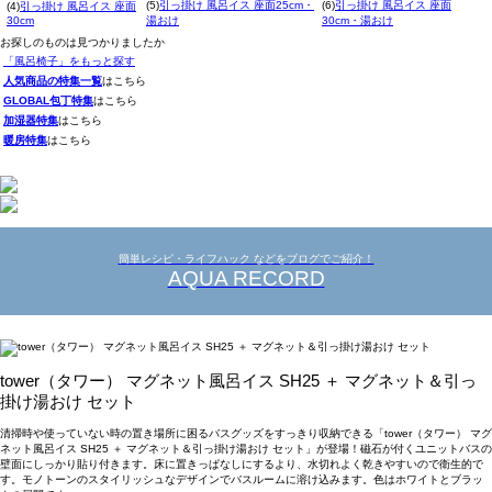
(5)
引っ掛け 風呂イス 座面25cm・
(6)
引っ掛け 風呂イス 座面
(4)
引っ掛け 風呂イス 座面
30cm
湯おけ
30cm・湯おけ
お探しのものは見つかりましたか
「風呂椅子」をもっと探す
人気商品の特集一覧
はこちら
GLOBAL包丁特集
はこちら
加湿器特集
はこちら
暖房特集
はこちら
簡単レシピ・ライフハック などをブログでご紹介！
AQUA RECORD
tower（タワー） マグネット風呂イス SH25 ＋ マグネット＆引っ
掛け湯おけ セット
清掃時や使っていない時の置き場所に困るバスグッズをすっきり収納できる「tower（タワー） マグ
ネット風呂イス SH25 ＋ マグネット＆引っ掛け湯おけ セット」が登場！磁石が付くユニットバスの
壁面にしっかり貼り付きます。床に置きっぱなしにするより、水切れよく乾きやすいので衛生的で
す。モノトーンのスタイリッシュなデザインでバスルームに溶け込みます。色はホワイトとブラッ