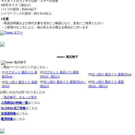
マグネットのつく平らな面・スチール壁面
●対応サイズ（湯おけ）
パイプの直径：約3cm以下
シャワーフックの直径：約2.5cm以上
●注意
・取扱説明書および添付文書を充分にご確認になり、安全にご使用ください
・ご使用のモニタにより、色の見え方が異なる場合がございます
tower 風呂椅子
↓ 商品ページへのリンクはこちら ↓
(1)
マグネット 風呂イス 座
(2)
マグネット 風呂イス 座面
(3)
引っ掛け 風呂イス 座面25cm
面25cm
25cm・湯おけ
(5)
引っ掛け 風呂イス 座面25cm・
(6)
引っ掛け 風呂イス 座面
(4)
引っ掛け 風呂イス 座面
30cm
湯おけ
30cm・湯おけ
お探しのものは見つかりましたか
「風呂椅子」をもっと探す
人気商品の特集一覧
はこちら
GLOBAL包丁特集
はこちら
加湿器特集
はこちら
暖房特集
はこちら