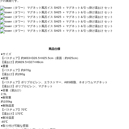
クの展開です。
商品仕様
●サイズ
【バスチェア】約W33×D26.5×H25.5cm（座面：約H25cm）
【湯おけ】約W29.5×D27×H9cm
●重量
【バスチェア】約970g
【湯おけ】約280g
●材質
【バスチェア】ポリプロピレン、エラストマー、ABS樹脂、ネオジウムマグネット
【湯おけ】ポリプロピレン、マグネット
●容量（湯おけ）
2.5L
●耐荷重
約100kg
●耐熱温度
【バスチェア】70℃
【湯おけ】170℃
●耐冷温度
-40℃
●取り付け可能な壁面