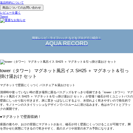
返品特約について
商品についてのお問い合わせ
レビューを書く
Tweet
簡単レシピ・ライフハック などをブログでご紹介！
AQUA RECORD
tower（タワー） マグネット風呂イス SH25 ＋ マグネット＆引っ
掛け湯おけ セット
マグネットで壁面にくっつく バスチェア＆湯おけセット
清掃時や使っていない時の置き場所に困るバスグッズをすっきり収納できる「tower（タワー） マグ
ネット風呂イス SH25 ＋ マグネット＆引っ掛け湯おけ セット」が登場！磁石が付くユニットバスの
壁面にしっかり貼り付きます。床に置きっぱなしにするより、水切れよく乾きやすいので衛生的で
す。モノトーンのスタイリッシュなデザインでバスルームに溶け込みます。色はホワイトとブラッ
クの展開です。
●マグネットで壁面収納！
座面の後ろや、おけの背面にマグネットがあり、磁石が付く壁面にくっつけることが可能です。脚
を浮かせた状態にできるので乾きやすく、底のヌメリや浴室の水アカ予防になります。