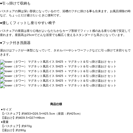
●引っ掛けて収納も
バスチェアの脚は深い形状になっているので、浴槽のフチに掛ける事も出来ます。お風呂掃除の時
など、ちょっとだけ避けたいときに便利です。
●優しくフィットし座りやすい椅子
バスチェアの座面は座り心地がよいなだらかなカーブ形状でフィット感のある座り心地で安定して
座れます。座面高は25cmでどんな浴室でも幅広く使えるスタンダードな高さになっています。
●フック付き洗面器
湯おけはフックが一体型になっていて、タオルバーやシャワーフックなどに引っ掛けて水切りもで
きます。
商品仕様
●サイズ
【バスチェア】約W33×D26.5×H25.5cm（座面：約H25cm）
【湯おけ】約W29.5×D27×H9cm
●重量
【バスチェア】約970g
【湯おけ】約280g