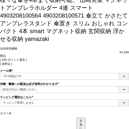
様々な傘を4本まで収納可能。
山崎実業 マグネッ
トアンブレラホルダー 4連 スマート
4903208100564 4903208100571 傘立て かさたて
アンブレラスタンド 傘置き スリム おしゃれ コン
パクト 4本 smart マグネット収納 玄関収納 浮か
せる収納 yamazaki
当店特別価格
¥
3,080
税込
[
308
ポイント進呈 ]
送料込
メール便
(必
須)
沖縄・離島への配送は必ず送料がかかります
(必
須)
ラッピング選択はこちら
(必
須)
カラー名
お
気
に