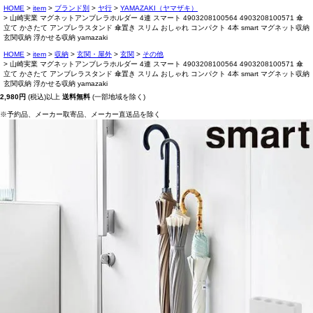
HOME
item
ブランド別
ヤ行
YAMAZAKI（ヤマザキ）
山崎実業 マグネットアンブレラホルダー 4連 スマート 4903208100564 4903208100571 傘
立て かさたて アンブレラスタンド 傘置き スリム おしゃれ コンパクト 4本 smart マグネット収納
玄関収納 浮かせる収納 yamazaki
HOME
item
収納
玄関・屋外
玄関
その他
山崎実業 マグネットアンブレラホルダー 4連 スマート 4903208100564 4903208100571 傘
立て かさたて アンブレラスタンド 傘置き スリム おしゃれ コンパクト 4本 smart マグネット収納
玄関収納 浮かせる収納 yamazaki
2,980円
(税込)以上
送料無料
(一部地域を除く)
※予約品、メーカー取寄品、メーカー直送品を除く