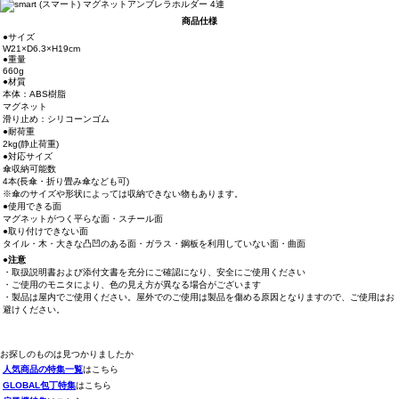
商品仕様
●サイズ
W21×D6.3×H19cm
●重量
660g
●材質
本体：ABS樹脂
マグネット
滑り止め：シリコーンゴム
●耐荷重
2kg(静止荷重)
●対応サイズ
傘収納可能数
4本(長傘・折り畳み傘なども可)
※傘のサイズや形状によっては収納できない物もあります。
●使用できる面
マグネットがつく平らな面・スチール面
●取り付けできない面
タイル・木・大きな凸凹のある面・ガラス・鋼板を利用していない面・曲面
●注意
・取扱説明書および添付文書を充分にご確認になり、安全にご使用ください
・ご使用のモニタにより、色の見え方が異なる場合がございます
・製品は屋内でご使用ください。屋外でのご使用は製品を傷める原因となりますので、ご使用はお
避けください。
お探しのものは見つかりましたか
人気商品の特集一覧
はこちら
GLOBAL包丁特集
はこちら