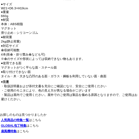
●サイズ
W21×D6.3×H19cm
●重量
660g
●材質
本体：ABS樹脂
マグネット
滑り止め：シリコーンゴム
●耐荷重
2kg(静止荷重)
●対応サイズ
傘収納可能数
4本(長傘・折り畳み傘なども可)
※傘のサイズや形状によっては収納できない物もあります。
●使用できる面
マグネットがつく平らな面・スチール面
●取り付けできない面
タイル・木・大きな凸凹のある面・ガラス・鋼板を利用していない面・曲面
●注意
・取扱説明書および添付文書を充分にご確認になり、安全にご使用ください
・ご使用のモニタにより、色の見え方が異なる場合がございます
・製品は屋内でご使用ください。屋外でのご使用は製品を傷める原因となりますので、ご使用はお
避けください。
お探しのものは見つかりましたか
人気商品の特集一覧
はこちら
GLOBAL包丁特集
はこちら
扇風機特集
はこちら