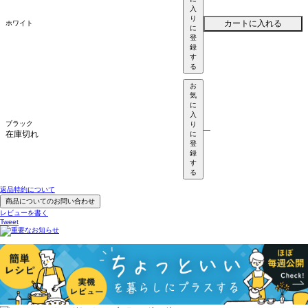
入
り
カートに入れる
ホワイト
に
登
録
す
る
お
気
に
入
ブラック
り
—
在庫切れ
に
登
録
す
る
返品特約について
商品についてのお問い合わせ
レビューを書く
Tweet