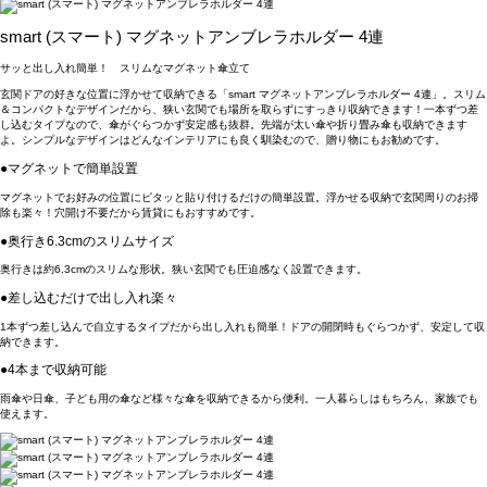
smart (スマート) マグネットアンブレラホルダー 4連
サッと出し入れ簡単！ スリムなマグネット傘立て
玄関ドアの好きな位置に浮かせて収納できる「smart マグネットアンブレラホルダー 4連」。スリム
＆コンパクトなデザインだから、狭い玄関でも場所を取らずにすっきり収納できます！一本ずつ差
し込むタイプなので、傘がぐらつかず安定感も抜群。先端が太い傘や折り畳み傘も収納できます
よ。シンプルなデザインはどんなインテリアにも良く馴染むので、贈り物にもお勧めです。
●マグネットで簡単設置
マグネットでお好みの位置にピタッと貼り付けるだけの簡単設置。浮かせる収納で玄関周りのお掃
除も楽々！穴開け不要だから賃貸にもおすすめです。
●奥行き6.3cmのスリムサイズ
奥行きは約6.3cmのスリムな形状。狭い玄関でも圧迫感なく設置できます。
●差し込むだけで出し入れ楽々
1本ずつ差し込んで自立するタイプだから出し入れも簡単！ドアの開閉時もぐらつかず、安定して収
納できます。
●4本まで収納可能
雨傘や日傘、子ども用の傘など様々な傘を収納できるから便利。一人暮らしはもちろん、家族でも
使えます。