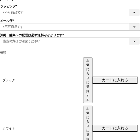
ラッピング
(必
須)
メール便
(必
須)
沖縄・離島への配送は必ず送料がかかります
(必
須)
種類
お
気
に
入
り
カートに入れる
ブラック
に
登
録
す
る
お
気
に
入
り
カートに入れる
ホワイト
に
登
録