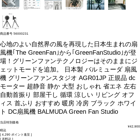
商品番号
56000231
心地のよい自然界の風を再現した日本生まれの扇
風機｢The GreenFan｣から｢GreenFanStudio｣が登
場！グリーンファンテクノロジーはそのままにジ
ェットモードを追加。
日本製 バルミューダ 扇風
機 グリーンファンスタジオ AGR01JP 正規品 dc
モーター 超静音 静か 大型 おしゃれ 省エネ 左右
自動首振り 部屋干し 循環 涼しい リビング オフ
ィス 首ふり おすすめ 暖房 冷房 ブラック ホワイ
ト DC扇風機 BALMUDA Green Fan Studio
当店特別価格
¥
42,900
税込
[
4,290
ポイント進呈 ]
送料込