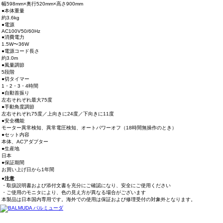
幅598mm×奥行520mm×高さ900mm
●本体重量
約3.6kg
●電源
AC100V50/60Hz
●消費電力
1.5W〜36W
●電源コード長さ
約3.0m
●風量調節
5段階
●切タイマー
1・2・3・4時間
●自動首振り
左右それぞれ最大75度
●手動角度調節
左右それぞれ75度／上向きに24度／下向きに11度
●安全機能
モーター異常検知、異常電圧検知、オートパワーオフ（18時間無操作のとき）
●セット内容
本体、ACアダプター
●生産地
日本
●保証期間
お買い上げ日から1年間
●注意
・取扱説明書および添付文書を充分にご確認になり、安全にご使用ください
・ご使用のモニタにより、色の見え方が異なる場合がございます
本製品は日本国内専用です。海外での使用は保証および修理受付の対象外となります。