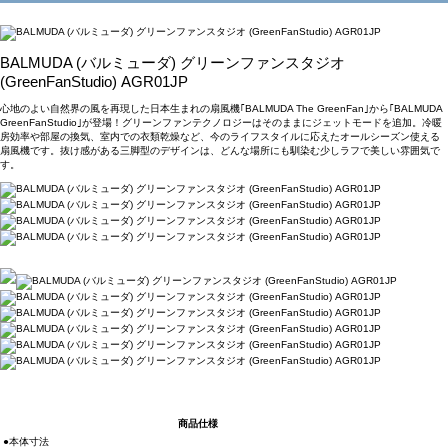
BALMUDA (バルミューダ) グリーンファンスタジオ
(GreenFanStudio) AGR01JP
心地のよい自然界の風を再現した日本生まれの扇風機｢BALMUDA The GreenFan｣から｢BALMUDA
GreenFanStudio｣が登場！グリーンファンテクノロジーはそのままにジェットモードを追加。冷暖
房効率や部屋の換気、室内での衣類乾燥など、今のライフスタイルに応えたオールシーズン使える
扇風機です。抜け感がある三脚型のデザインは、どんな場所にも馴染む少しラフで美しい雰囲気で
す。
商品仕様
●本体寸法