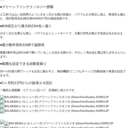
●グリーンファンテクノロジー搭載
人工的ではない自然界のように大きく広がる風の快適さ、パワフルさの両立に加え、静音性も備え
た、特許取得済み(特許第4949537号)の独自技術です。
●約4倍広がり最大約23m先へ届く
大きく広がる豊かな風と、パワフルなジェットモードで、大量の空気を動かす気流を生み出せま
す。
●最小動作音約10dBで超静音
風量1動作音は約10dBで動いていることを忘れる静けさ。やさしく包み込む風は安らぎをもたらし
ます｡
●範囲を設定できる自動首振り
30〜150度の間でヘッドを左右に動かすと、独自機能｢どこでもターン｣で自動首振り角度を設定で
きます｡
●1ヶ月約11円からの超省エネ設計
一般的な扇風機・エアコンに比べて、圧倒的に省エネです。