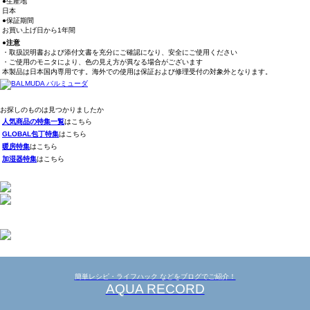
●生産地
日本
●保証期間
お買い上げ日から1年間
●注意
・取扱説明書および添付文書を充分にご確認になり、安全にご使用ください
・ご使用のモニタにより、色の見え方が異なる場合がございます
本製品は日本国内専用です。海外での使用は保証および修理受付の対象外となります。
お探しのものは見つかりましたか
人気商品の特集一覧
はこちら
GLOBAL包丁特集
はこちら
暖房特集
はこちら
加湿器特集
はこちら
簡単レシピ・ライフハック などをブログでご紹介！
AQUA RECORD