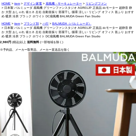
HOME
item
デザイン家電
扇風機・サーキュレーター
リビングファン
日本製 バルミューダ 扇風機 グリーンファンスタジオ AGR01JP 正規品 dcモーター 超静音 静
か 大型 おしゃれ 省エネ 左右 自動首振り 部屋干し 循環 涼しい リビング オフィス 首ふり おすす
め 暖房 冷房 ブラック ホワイト DC扇風機 BALMUDA Green Fan Studio
HOME
item
ブランド別
ハ行
BALMUDA（バルミューダ）
日本製 バルミューダ 扇風機 グリーンファンスタジオ AGR01JP 正規品 dcモーター 超静音 静
か 大型 おしゃれ 省エネ 左右 自動首振り 部屋干し 循環 涼しい リビング オフィス 首ふり おすす
め 暖房 冷房 ブラック ホワイト DC扇風機 BALMUDA Green Fan Studio
2,980円
(税込)以上
送料無料
(一部地域を除く)
※予約品、メーカー取寄品、メーカー直送品を除く