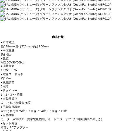
商品仕様
●本体寸法
幅598mm×奥行520mm×高さ900mm
●本体重量
約3.6kg
●電源
AC100V50/60Hz
●消費電力
1.5W〜36W
●電源コード長さ
約3.0m
●風量調節
5段階
●切タイマー
1・2・3・4時間
●自動首振り
左右それぞれ最大75度
●手動角度調節
左右それぞれ75度／上向きに24度／下向きに11度
●安全機能
モーター異常検知、異常電圧検知、オートパワーオフ（18時間無操作のとき）
●セット内容
本体、ACアダプター