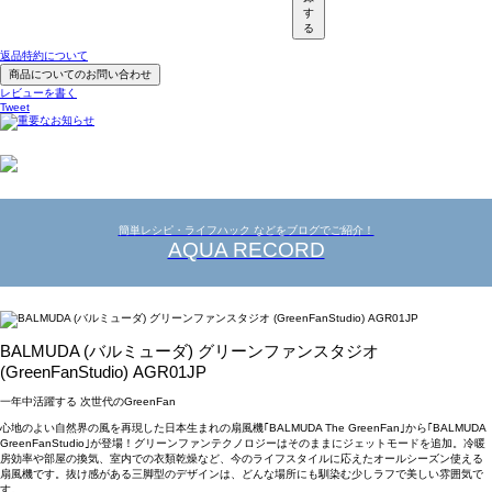
す
る
返品特約について
商品についてのお問い合わせ
レビューを書く
Tweet
簡単レシピ・ライフハック などをブログでご紹介！
AQUA RECORD
BALMUDA (バルミューダ) グリーンファンスタジオ
(GreenFanStudio) AGR01JP
一年中活躍する 次世代のGreenFan
心地のよい自然界の風を再現した日本生まれの扇風機｢BALMUDA The GreenFan｣から｢BALMUDA
GreenFanStudio｣が登場！グリーンファンテクノロジーはそのままにジェットモードを追加。冷暖
房効率や部屋の換気、室内での衣類乾燥など、今のライフスタイルに応えたオールシーズン使える
扇風機です。抜け感がある三脚型のデザインは、どんな場所にも馴染む少しラフで美しい雰囲気で
す。