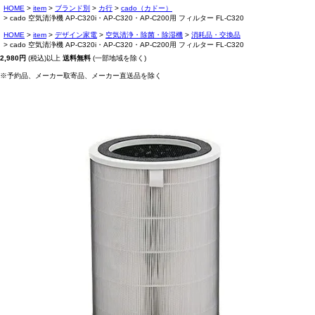
HOME
item
ブランド別
カ行
cado（カドー）
cado 空気清浄機 AP-C320i・AP-C320・AP-C200用 フィルター FL-C320
HOME
item
デザイン家電
空気清浄・除菌・除湿機
消耗品・交換品
cado 空気清浄機 AP-C320i・AP-C320・AP-C200用 フィルター FL-C320
2,980円
(税込)以上
送料無料
(一部地域を除く)
※予約品、メーカー取寄品、メーカー直送品を除く