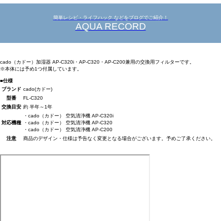
簡単レシピ・ライフハック などをブログでご紹介！
AQUA RECORD
cado（カドー）加湿器 AP-C320i・AP-C320・AP-C200兼用の交換用フィルターです。
※本体には予め1つ付属しています。
■仕様
ブランド
cado(カドー)
型番
FL-C320
交換目安
約 半年～1年
・cado（カドー） 空気清浄機 AP-C320i
対応機種
・cado（カドー） 空気清浄機 AP-C320
・cado（カドー） 空気清浄機 AP-C200
注意
商品のデザイン・仕様は予告なく変更となる場合がございます。予めご了承ください。