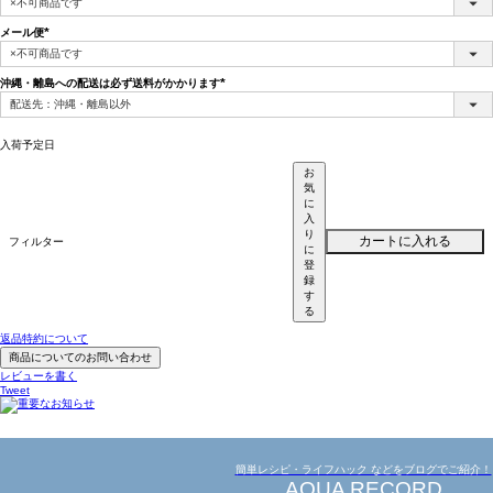
須)
メール便
(必
須)
沖縄・離島への配送は必ず送料がかかります
(必
須)
入荷予定日
お
気
に
入
り
カートに入れる
フィルター
に
登
録
す
る
返品特約について
商品についてのお問い合わせ
レビューを書く
Tweet
簡単レシピ・ライフハック などをブログでご紹介！
AQUA RECORD