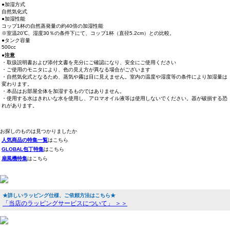
●加湿方式
自然気化式
●加湿性能
コップ1杯の自然蒸発量の約40倍の加湿性能
※室温20℃、湿度30％の条件下にて、コップ1杯（直径5.2cm）との比較。
●タンク容量
500cc
●注意
・取扱説明書および添付文書を充分にご確認になり、安全にご使用ください
・ご使用のモニタにより、色の見え方が異なる場合がございます
・自然気化式となるため、蒸気や霧は目に見えません。室内の温度や湿度等の条件により加湿量は
変わります。
・本品はお部屋全体を加湿するものではありません。
・使用する水はきれいな水を使用し、アロマオイル液等は使用しないでください。器が破損する恐
れがあります。
お探しのものは見つかりましたか
人気商品の特集一覧
はこちら
GLOBAL包丁特集
はこちら
扇風機特集
はこちら
★詳しいラッピング仕様、ご依頼方法はこちら★
「当店のラッピングサービスについて」 ＞＞