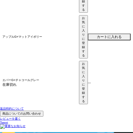
録
す
る
お
気
に
入
り
カートに入れる
アップルG×マットアイボリー
に
登
録
す
る
お
気
に
入
エバーG×チャコールグレー
り
—
在庫切れ
に
登
録
す
る
返品特約について
商品についてのお問い合わせ
レビューを書く
Tweet