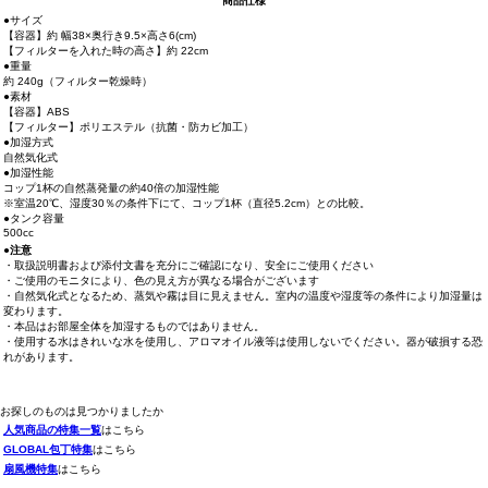
商品仕様
●サイズ
【容器】約 幅38×奥行き9.5×高さ6(cm)
【フィルターを入れた時の高さ】約 22cm
●重量
約 240g（フィルター乾燥時）
●素材
【容器】ABS
【フィルター】ポリエステル（抗菌・防カビ加工）
●加湿方式
自然気化式
●加湿性能
コップ1杯の自然蒸発量の約40倍の加湿性能
※室温20℃、湿度30％の条件下にて、コップ1杯（直径5.2cm）との比較。
●タンク容量
500cc
●注意
・取扱説明書および添付文書を充分にご確認になり、安全にご使用ください
・ご使用のモニタにより、色の見え方が異なる場合がございます
・自然気化式となるため、蒸気や霧は目に見えません。室内の温度や湿度等の条件により加湿量は
変わります。
・本品はお部屋全体を加湿するものではありません。
・使用する水はきれいな水を使用し、アロマオイル液等は使用しないでください。器が破損する恐
れがあります。
お探しのものは見つかりましたか
人気商品の特集一覧
はこちら
GLOBAL包丁特集
はこちら
扇風機特集
はこちら