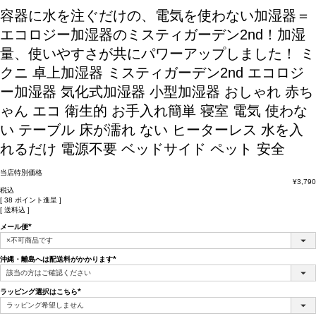
容器に水を注ぐだけの、電気を使わない加湿器＝
エコロジー加湿器のミスティガーデン2nd！加湿
量、使いやすさが共にパワーアップしました！
ミ
クニ 卓上加湿器 ミスティガーデン2nd エコロジ
ー加湿器 気化式加湿器 小型加湿器 おしゃれ 赤ち
ゃん エコ 衛生的 お手入れ簡単 寝室 電気 使わな
い テーブル 床が濡れ ない ヒーターレス 水を入
れるだけ 電源不要 ベッドサイド ペット 安全
当店特別価格
¥
3,790
税込
[
38
ポイント進呈 ]
送料込
メール便
(必
須)
沖縄・離島へは配送料がかかります
(必
須)
ラッピング選択はこちら
(必
須)