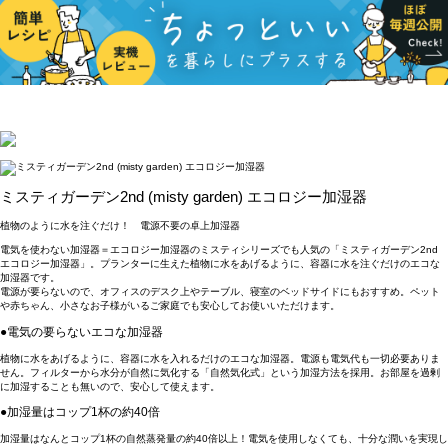
ミスティガーデン2nd (misty garden) エコロジー加湿器
植物のように水を注ぐだけ！ 電源不要の卓上加湿器
電気を使わない加湿器＝エコロジー加湿器のミスティシリーズでも人気の「ミスティガーデン2nd
エコロジー加湿器」。プランターに生えた植物に水をあげるように、容器に水を注ぐだけのエコな
加湿器です。
電源が要らないので、オフィスのデスク上やテーブル、寝室のベッドサイドにもおすすめ。ペット
や赤ちゃん、小さなお子様がいるご家庭でも安心してお使いいただけます。
●電気の要らないエコな加湿器
植物に水をあげるように、容器に水を入れるだけのエコな加湿器。電源も電気代も一切必要ありま
せん。フィルターから水分が自然に気化する「自然気化式」という加湿方法を採用。お部屋を過剰
に加湿することも無いので、安心して使えます。
●加湿量はコップ1杯の約40倍
加湿量はなんとコップ1杯の自然蒸発量の約40倍以上！電気を使用しなくても、十分な潤いを実現し