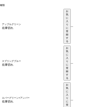
種類
お
気
に
入
アップルグリーン
り
—
在庫切れ
に
登
録
す
る
お
気
に
入
スプリングブルー
り
—
在庫切れ
に
登
録
す
る
お
気
に
入
エバーグリーン×アンバー
り
—
在庫切れ
に
登