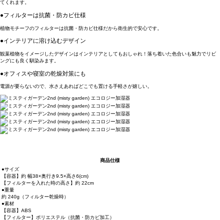
てくれます。
●フィルターは抗菌・防カビ仕様
植物モチーフのフィルターは抗菌・防カビ仕様だから衛生的で安心です。
●インテリアに溶け込むデザイン
観葉植物をイメージしたデザインはインテリアとしてもおしゃれ！落ち着いた色合いも魅力でリビ
ングにも良く馴染みます。
●オフィスや寝室の乾燥対策にも
電源が要らないので、水さえあればどこでも置ける手軽さが嬉しい。
商品仕様
●サイズ
【容器】約 幅38×奥行き9.5×高さ6(cm)
【フィルターを入れた時の高さ】約 22cm
●重量
約 240g（フィルター乾燥時）
●素材
【容器】ABS
【フィルター】ポリエステル（抗菌・防カビ加工）