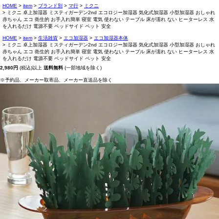
HOME
item
ブランド別
マ行
ミクニ
ミクニ 卓上加湿器 ミスティガーデン2nd エコロジー加湿器 気化式加湿器 小型加湿器 おしゃれ
赤ちゃん エコ 衛生的 お手入れ簡単 寝室 電気 使わない テーブル 床が濡れ ない ヒーターレス 水
を入れるだけ 電源不要 ベッドサイド ペット 安全
HOME
item
生活雑貨
エコ加湿器
エコ加湿器本体
ミクニ 卓上加湿器 ミスティガーデン2nd エコロジー加湿器 気化式加湿器 小型加湿器 おしゃれ
赤ちゃん エコ 衛生的 お手入れ簡単 寝室 電気 使わない テーブル 床が濡れ ない ヒーターレス 水
を入れるだけ 電源不要 ベッドサイド ペット 安全
2,980円
(税込)以上
送料無料
(一部地域を除く)
※予約品、メーカー取寄品、メーカー直送品を除く