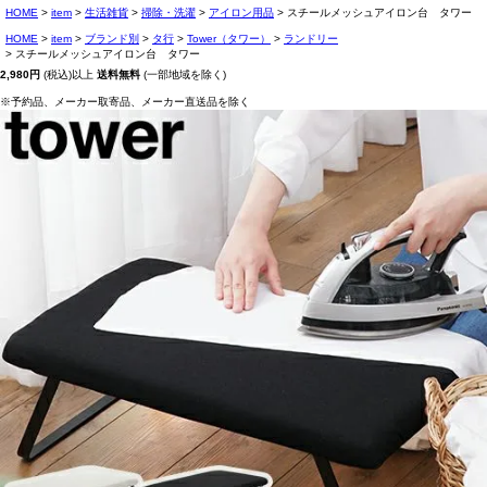
HOME
item
生活雑貨
掃除・洗濯
アイロン用品
スチールメッシュアイロン台 タワー
HOME
item
ブランド別
タ行
Tower（タワー）
ランドリー
スチールメッシュアイロン台 タワー
2,980円
(税込)以上
送料無料
(一部地域を除く)
※予約品、メーカー取寄品、メーカー直送品を除く