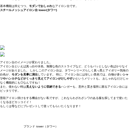
基本機能は抑えつつ、
モダンでおしゃれ
なアイロン台です。
スチールメッシュアイロン台 tower(タワー)
アイロン台のイメージが変わりました。
アイロン台といえば真っ白や水色、無難な色のストライプなど、どうもパッとしない色ばかりなイ
メージがありました。 しかしこのアイロン台は、タワーシリーズらしく真っ黒とアイボリー気味の
白色が、
モダンを見事に演出
しています。 特に、アイロン台には珍しい黒色では、白物が多い
シャ
ツやハンカチなどがくっきり見えてアイロンがけしやすい
というメリットも。 おしゃれなだけじゃ
なく機能的にも◎なんですね！
また、使わない時は
見えないように収納できる
ハンガーも、意外と置き場所に困るアイロン台には
ピッタリです。
普段アイロン掛けをする機会がない私ですが、これならわざわざシワのある服を探してまで使いた
くなるほどカッコイイ！
もしくは母などにプレゼントして使ってもらいたくなります！
ブランド
tower（タワー）