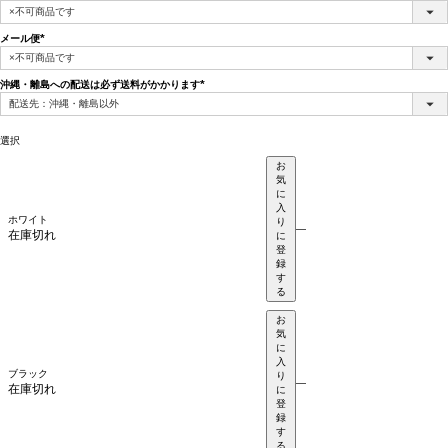
(必
須)
メール便
(必
須)
沖縄・離島への配送は必ず送料がかかります
(必
須)
選択
お
気
に
入
ホワイト
り
—
在庫切れ
に
登
録
す
る
お
気
に
入
ブラック
り
—
在庫切れ
に
登
録
す
る