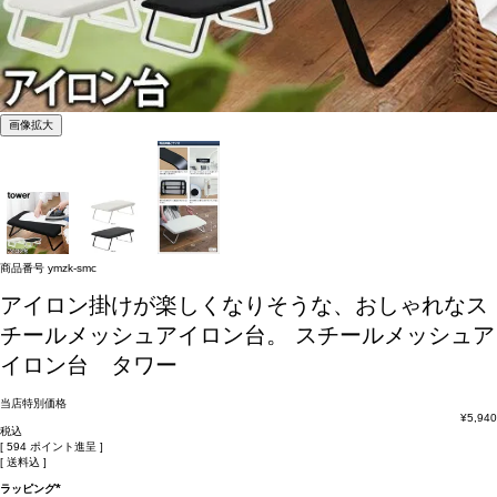
画像拡大
商品番号
ymzk-smc
アイロン掛けが楽しくなりそうな、おしゃれなス
チールメッシュアイロン台。
スチールメッシュア
イロン台 タワー
当店特別価格
¥
5,940
税込
[
594
ポイント進呈 ]
送料込
ラッピング