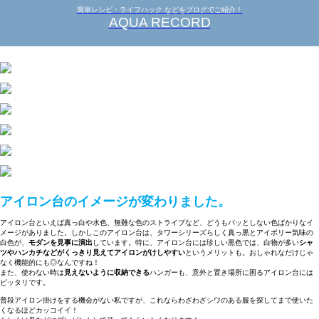
簡単レシピ・ライフハック などをブログでご紹介！
AQUA RECORD
アイロン台のイメージが変わりました。
アイロン台といえば真っ白や水色、無難な色のストライプなど、どうもパッとしない色ばかりなイ
メージがありました。しかしこのアイロン台は、タワーシリーズらしく真っ黒とアイボリー気味の
白色が、
モダンを見事に演出
しています。特に、アイロン台には珍しい黒色では、白物が多い
シャ
ツやハンカチなどがくっきり見えてアイロンがけしやすい
というメリットも。おしゃれなだけじゃ
なく機能的にも◎なんですね！
また、使わない時は
見えないように収納できる
ハンガーも、意外と置き場所に困るアイロン台には
ピッタリです。
普段アイロン掛けをする機会がない私ですが、これならわざわざシワのある服を探してまで使いた
くなるほどカッコイイ！