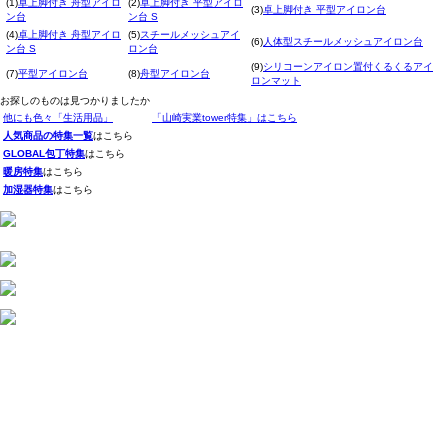
(1)
卓上脚付き 舟型アイロ
(2)
卓上脚付き 平型アイロ
(3)
卓上脚付き 平型アイロン台
ン台
ン台 S
(4)
卓上脚付き 舟型アイロ
(5)
スチールメッシュアイ
(6)
人体型スチールメッシュアイロン台
ン台 S
ロン台
(9)
シリコーンアイロン置付くるくるアイ
(7)
平型アイロン台
(8)
舟型アイロン台
ロンマット
お探しのものは見つかりましたか
他にも色々「生活用品」
「山崎実業tower特集」はこちら
人気商品の特集一覧
はこちら
GLOBAL包丁特集
はこちら
暖房特集
はこちら
加湿器特集
はこちら