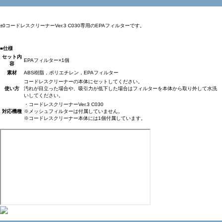
±0コードレスクリーナーVer.3 C030専用のEPAフィルターです。
■仕様
セット内
EPAフィルター×1個
容
素材
ABS樹脂，ポリエチレン，EPAフィルター
コードレスクリーナーの本体にセットしてください。
使い方
汚れが目立った場合や、吸引力が低下した場合はフィルターを本体から取り外して水洗
いしてください。
・コードレスクリーナーVer.3 C030
対応機種
※メッシュフィルターは付属していません。
※コードレスクリーナー本体には1個付属しています。