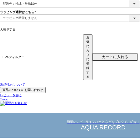
(必
須)
ラッピング選択はこちら
(必
須)
入荷予定日
お
気
に
入
り
カートに入れる
EPAフィルター
に
登
録
す
る
返品特約について
商品についてのお問い合わせ
レビューを書く
Tweet
簡単レシピ・ライフハック などをブログでご紹介！
AQUA RECORD