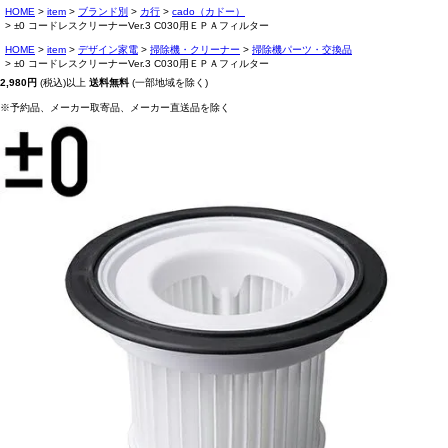
HOME
item
ブランド別
カ行
cado（カドー）
±0 コードレスクリーナーVer.3 C030用ＥＰＡフィルター
HOME
item
デザイン家電
掃除機・クリーナー
掃除機パーツ・交換品
±0 コードレスクリーナーVer.3 C030用ＥＰＡフィルター
2,980円
(税込)以上
送料無料
(一部地域を除く)
※予約品、メーカー取寄品、メーカー直送品を除く