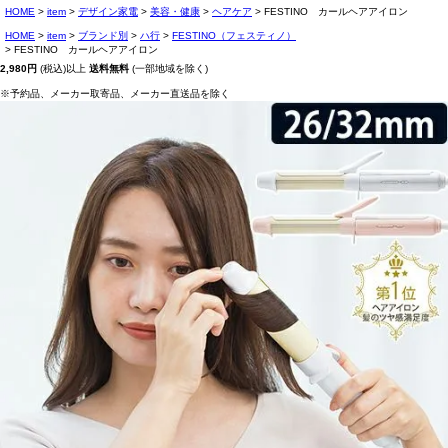
HOME
item
デザイン家電
美容・健康
ヘアケア
FESTINO カールヘアアイロン
HOME
item
ブランド別
ハ行
FESTINO（フェスティノ）
FESTINO カールヘアアイロン
2,980円
(税込)以上
送料無料
(一部地域を除く)
※予約品、メーカー取寄品、メーカー直送品を除く