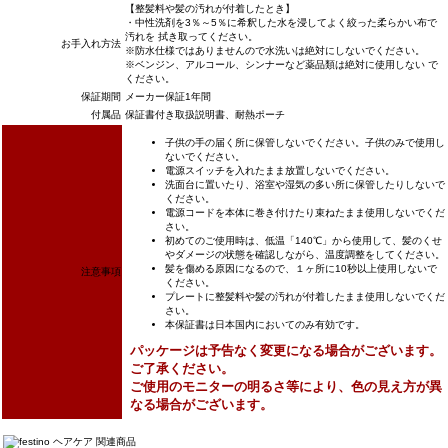
【整髪料や髪の汚れが付着したとき】
・中性洗剤を3％～5％に希釈した水を浸してよく絞った柔らかい布で
汚れを 拭き取ってください。
お手入れ方法
※防水仕様ではありませんので水洗いは絶対にしないでください。
※ベンジン、アルコール、シンナーなど薬品類は絶対に使用しない で
ください。
保証期間
メーカー保証1年間
付属品
保証書付き取扱説明書、耐熱ポーチ
子供の手の届く所に保管しないでください。子供のみで使用し
ないでください。
電源スイッチを入れたまま放置しないでください。
洗面台に置いたり、浴室や湿気の多い所に保管したりしないで
ください。
電源コードを本体に巻き付けたり束ねたまま使用しないでくだ
さい。
初めてのご使用時は、低温「140℃」から使用して、髪のくせ
やダメージの状態を確認しながら、温度調整をしてください。
髪を傷める原因になるので、１ヶ所に10秒以上使用しないで
注意事項
ください。
プレートに整髪料や髪の汚れが付着したまま使用しないでくだ
さい。
本保証書は日本国内においてのみ有効です。
パッケージは予告なく変更になる場合がございます。
ご了承ください。
ご使用のモニターの明るさ等により、色の見え方が異
なる場合がございます。