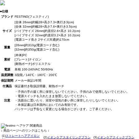
■仕様
ブランド
FESTINO(フェスティノ)
[全体 26mm]約幅28×高さ7.3×奥行き3(cm)
[全体 32mm]約幅28×高さ7.6×奥行き3.5(cm)
サイズ
[パイプサイズ 26mm]約直径2.6×高さ 10.2(cm)
[パイプサイズ 32mm]約直径3.2×高さ 10.2(cm)
[電源コード長さ 2サイズ共通]約170cm
[26mm]約310g(電源コード含む)
重量
[32mm]約350g(電源コード含む)
[本体]PC
素材
[プレート]ナイロン
[耐熱ポーチ]ポリエステル
電源
単相 100-240VAC 50/60Hz
温度調整
3段階／140℃・180℃・200℃
保証期間
メーカー保証1年間
付属品
保証書付き取扱説明書、耐熱ポーチ
・子供の手の届く所に保管しないでください。子供のみで使用しないでください。
・電源スイッチを入れたまま放置しないでください。
注意
・洗面台に置いたり、浴室や湿気の多い所に保管したりしないでください。
・本保証書は日本国内においてのみ有効です。
パッケージは予告なく変更になる場合がございます。ご了承ください。
↓ 商品ページへのリンクはこちら ↓
(1)
ストレートヘアアイロン
(2)
イオンケアスタイリングブラシ
(3)
イオンケアクイックブラシ