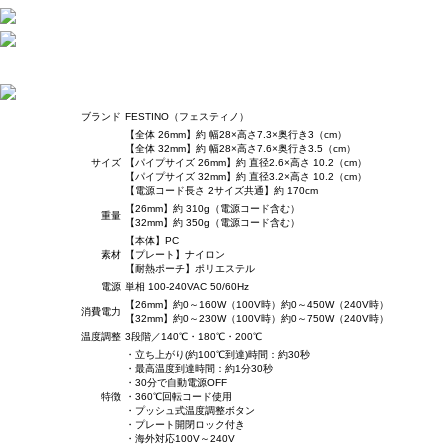
ブランド
FESTINO（フェスティノ）
【全体 26mm】約 幅28×高さ7.3×奥行き3（cm）
【全体 32mm】約 幅28×高さ7.6×奥行き3.5（cm）
サイズ
【パイプサイズ 26mm】約 直径2.6×高さ 10.2（cm）
【パイプサイズ 32mm】約 直径3.2×高さ 10.2（cm）
【電源コード長さ 2サイズ共通】約 170cm
【26mm】約 310g（電源コード含む）
重量
【32mm】約 350g（電源コード含む）
【本体】PC
素材
【プレート】ナイロン
【耐熱ポーチ】ポリエステル
電源
単相 100-240VAC 50/60Hz
【26mm】約0～160W（100V時）約0～450W（240V時）
消費電力
【32mm】約0～230W（100V時）約0～750W（240V時）
温度調整
3段階／140℃・180℃・200℃
・立ち上がり(約100℃到達)時間：約30秒
・最高温度到達時間：約1分30秒
・30分で自動電源OFF
特徴
・360℃回転コード使用
・プッシュ式温度調整ボタン
・プレート開閉ロック付き
・海外対応100V～240V