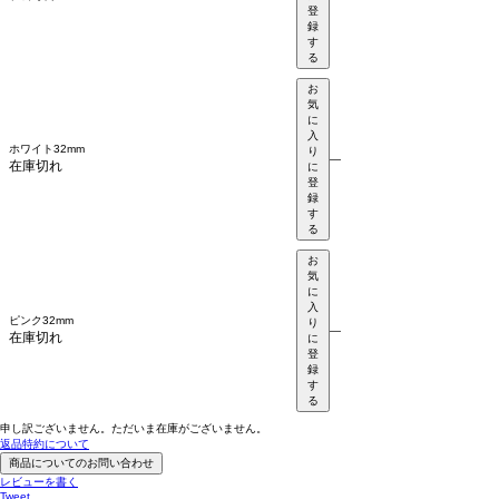
登
録
す
る
お
気
に
入
ホワイト32mm
り
—
在庫切れ
に
登
録
す
る
お
気
に
入
ピンク32mm
り
—
在庫切れ
に
登
録
す
る
申し訳ございません。ただいま在庫がございません。
返品特約について
商品についてのお問い合わせ
レビューを書く
Tweet