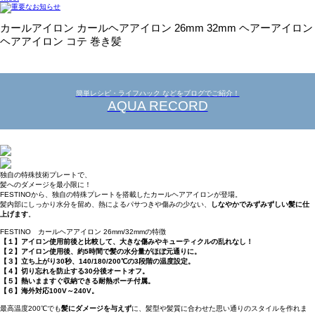
カールアイロン カールヘアアイロン 26mm 32mm ヘアーアイロン
ヘアアイロン コテ 巻き髪
簡単レシピ・ライフハック などをブログでご紹介！
AQUA RECORD
独自の特殊技術プレートで、
髪へのダメージを最小限に！
FESTINOから、独自の特殊プレートを搭載したカールヘアアイロンが登場。
髪内部にしっかり水分を留め、熱によるパサつきや傷みの少ない、
しなやかでみずみずしい髪に仕
上げます
。
FESTINO カールヘアアイロン 26mm/32mmの特徴
【１】アイロン使用前後と比較して、大きな傷みやキューティクルの乱れなし！
【２】アイロン使用後、約5時間で髪の水分量がほぼ元通りに。
【３】立ち上がり30秒、140/180/200℃の3段階の温度設定。
【４】切り忘れを防止する30分後オートオフ。
【５】熱いまますぐ収納できる耐熱ポーチ付属。
【６】海外対応100V～240V。
最高温度200℃でも
髪にダメージを与えず
に、髪型や髪質に合わせた思い通りのスタイルを作れま