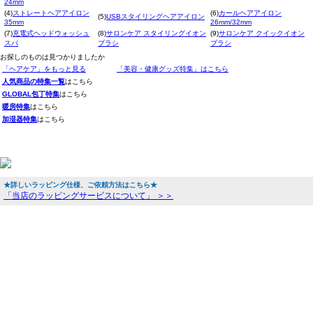
24mm
(4)
ストレートヘアアイロン
(6)
カールヘアアイロン
(5)
USBスタイリングヘアアイロン
35mm
26mm/32mm
(7)
充電式ヘッドウォッシュ
(8)
サロンケア スタイリングイオン
(9)
サロンケア クイックイオン
スパ
ブラシ
ブラシ
お探しのものは見つかりましたか
「ヘアケア」をもっと見る
「美容・健康グッズ特集」はこちら
人気商品の特集一覧
はこちら
GLOBAL包丁特集
はこちら
暖房特集
はこちら
加湿器特集
はこちら
★詳しいラッピング仕様、ご依頼方法はこちら★
「当店のラッピングサービスについて」 ＞＞