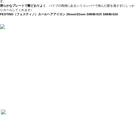
す。
滑らかなプレートで髪どおりよく
、パイプの両側にあるシリコンバーで挟んだ髪を逃さずにしっか
りカールしてくれます♪
FESTINO（フェスティノ）カールヘアアイロン 26mm/32mm SMHB-025 SMHB-026