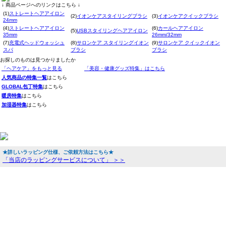
↓ 商品ページへのリンクはこちら ↓
(1)
ストレートヘアアイロン
(2)
イオンケアスタイリングブラシ
(3)
イオンケアクイックブラシ
24mm
(4)
ストレートヘアアイロン
(6)
カールヘアアイロン
(5)
USBスタイリングヘアアイロン
35mm
26mm/32mm
(7)
充電式ヘッドウォッシュ
(8)
サロンケア スタイリングイオン
(9)
サロンケア クイックイオン
スパ
ブラシ
ブラシ
お探しのものは見つかりましたか
「ヘアケア」をもっと見る
「美容・健康グッズ特集」はこちら
人気商品の特集一覧
はこちら
GLOBAL包丁特集
はこちら
暖房特集
はこちら
加湿器特集
はこちら
★詳しいラッピング仕様、ご依頼方法はこちら★
「当店のラッピングサービスについて」 ＞＞