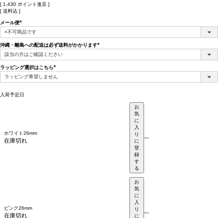
[
1,430
ポイント進呈 ]
送料込
メール便
(必
須)
沖縄・離島への配送は必ず送料がかかります
(必
須)
ラッピング選択はこちら
(必
須)
入荷予定日
お
気
に
入
ホワイト26mm
り
—
在庫切れ
に
登
録
す
る
お
気
に
入
ピンク26mm
り
—
在庫切れ
に