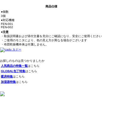
商品仕様
●個数
3個
●対応機種
FEN-001
FEN-002
●注意
・取扱説明書および添付文書を充分にご確認になり、安全にご使用ください
・ご使用のモニタにより、色の見え方が異なる場合がございます
・布団乾燥機本体は付属しません。
お探しのものは見つかりましたか
人気商品の特集一覧
はこちら
GLOBAL包丁特集
はこちら
暖房特集
はこちら
加湿器特集
はこちら