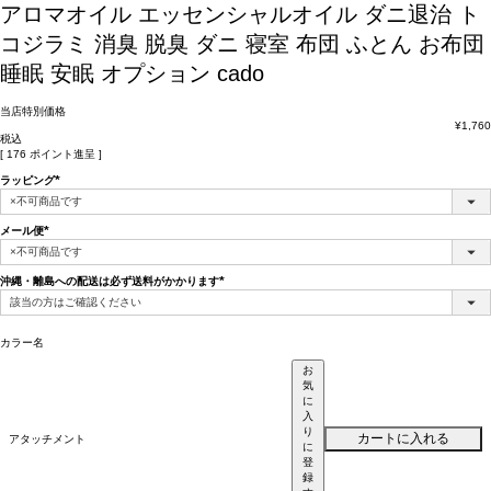
アロマオイル エッセンシャルオイル ダニ退治 ト
コジラミ 消臭 脱臭 ダニ 寝室 布団 ふとん お布団
睡眠 安眠 オプション cado
当店特別価格
¥
1,760
税込
[
176
ポイント進呈 ]
ラッピング
(必
須)
メール便
(必
須)
沖縄・離島への配送は必ず送料がかかります
(必
須)
カラー名
お
気
に
入
り
カートに入れる
アタッチメント
に
登
録