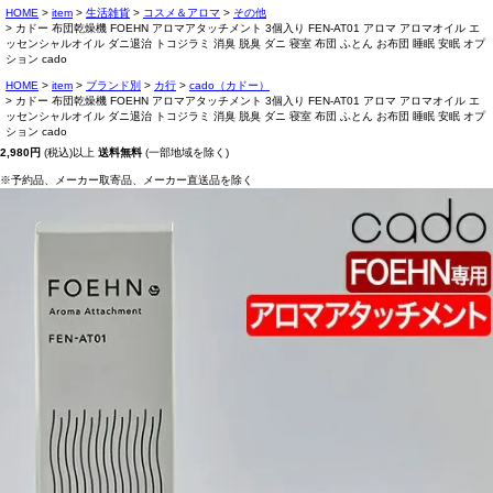
HOME
item
生活雑貨
コスメ＆アロマ
その他
カドー 布団乾燥機 FOEHN アロマアタッチメント 3個入り FEN-AT01 アロマ アロマオイル エ
ッセンシャルオイル ダニ退治 トコジラミ 消臭 脱臭 ダニ 寝室 布団 ふとん お布団 睡眠 安眠 オプ
ション cado
HOME
item
ブランド別
カ行
cado（カドー）
カドー 布団乾燥機 FOEHN アロマアタッチメント 3個入り FEN-AT01 アロマ アロマオイル エ
ッセンシャルオイル ダニ退治 トコジラミ 消臭 脱臭 ダニ 寝室 布団 ふとん お布団 睡眠 安眠 オプ
ション cado
2,980円
(税込)以上
送料無料
(一部地域を除く)
※予約品、メーカー取寄品、メーカー直送品を除く