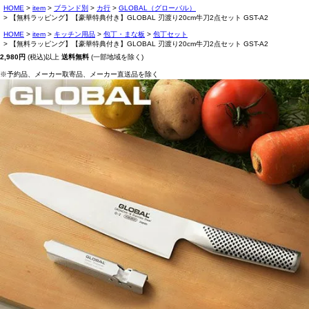
HOME
item
ブランド別
カ行
GLOBAL（グローバル）
【無料ラッピング】【豪華特典付き】GLOBAL 刃渡り20cm牛刀2点セット GST-A2
HOME
item
キッチン用品
包丁・まな板
包丁セット
【無料ラッピング】【豪華特典付き】GLOBAL 刃渡り20cm牛刀2点セット GST-A2
2,980円
(税込)以上
送料無料
(一部地域を除く)
※予約品、メーカー取寄品、メーカー直送品を除く