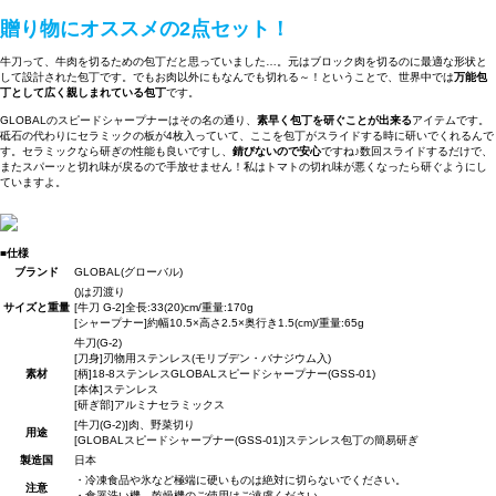
贈り物にオススメの2点セット！
牛刀って、牛肉を切るための包丁だと思っていました…。元はブロック肉を切るのに最適な形状と
して設計された包丁です。でもお肉以外にもなんでも切れる～！ということで、世界中では
万能包
丁として広く親しまれている包丁
です。
GLOBALのスピードシャープナーはその名の通り、
素早く包丁を研ぐことが出来る
アイテムです。
砥石の代わりにセラミックの板が4枚入っていて、ここを包丁がスライドする時に研いでくれるんで
す。セラミックなら研ぎの性能も良いですし、
錆びないので安心
ですね♪数回スライドするだけで、
またスパーッと切れ味が戻るので手放せません！私はトマトの切れ味が悪くなったら研ぐようにし
ていますよ。
■仕様
ブランド
GLOBAL(グローバル)
()は刃渡り
サイズと重量
[牛刀 G-2]全長:33(20)cm/重量:170g
[シャープナー]約幅10.5×高さ2.5×奥行き1.5(cm)/重量:65g
牛刀(G-2)
[刀身]刃物用ステンレス(モリブデン・バナジウム入)
素材
[柄]18-8ステンレスGLOBALスピードシャープナー(GSS-01)
[本体]ステンレス
[研ぎ部]アルミナセラミックス
[牛刀(G-2)]肉、野菜切り
用途
[GLOBALスピードシャープナー(GSS-01)]ステンレス包丁の簡易研ぎ
製造国
日本
・冷凍食品や氷など極端に硬いものは絶対に切らないでください。
注意
・食器洗い機、乾燥機のご使用はご遠慮ください。