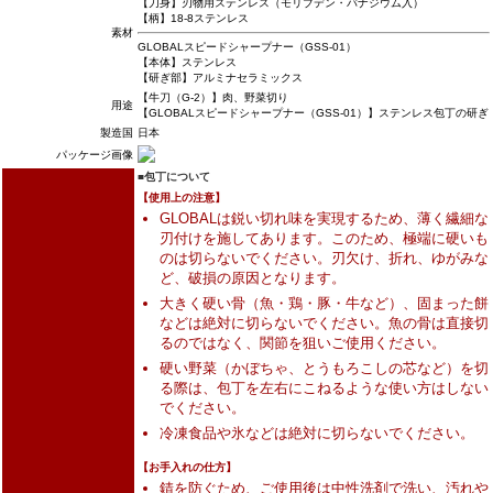
【刀身】刃物用ステンレス（モリブデン・バナジウム入）
【柄】18-8ステンレス
素材
GLOBALスピードシャープナー（GSS-01）
【本体】ステンレス
【研ぎ部】アルミナセラミックス
【牛刀（G-2）】肉、野菜切り
用途
【GLOBALスピードシャープナー（GSS-01）】ステンレス包丁の研ぎ
製造国
日本
パッケージ画像
■包丁について
【使用上の注意】
GLOBALは鋭い切れ味を実現するため、薄く繊細な
刃付けを施してあります。このため、極端に硬いも
のは切らないでください。刃欠け、折れ、ゆがみな
ど、破損の原因となります。
大きく硬い骨（魚・鶏・豚・牛など）、固まった餅
などは絶対に切らないでください。魚の骨は直接切
るのではなく、関節を狙いご使用ください。
硬い野菜（かぼちゃ、とうもろこしの芯など）を切
る際は、包丁を左右にこねるような使い方はしない
でください。
冷凍食品や氷などは絶対に切らないでください。
【お手入れの仕方】
錆を防ぐため、ご使用後は中性洗剤で洗い、汚れや