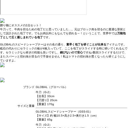
贈り物にオススメの2点セット！
牛刀って、牛肉を切るための包丁だと思っていました…。元はブロック肉を切るのに最適な形状と
して設計された包丁です。でもお肉以外にもなんでも切れる～！ということで、世界中では
万能包
丁として広く親しまれている包丁
です。
GLOBALのスピードシャープナーはその名の通り、
素早く包丁を研ぐことが出来る
アイテムです。
砥石の代わりにセラミックの板が4枚入っていて、ここを包丁がスライドする時に研いでくれるんで
す。セラミックなら研ぎの性能も良いですし、
錆びないので安心
ですね♪数回スライドするだけで、
またスパーッと切れ味が戻るので手放せません！私はトマトの切れ味が悪くなったら研ぐようにし
ていますよ。
ブランド
GLOBAL（グローバル）
牛刀（G-2）
【全長】33cm
【刃渡り】20cm
【重量】170g
サイズと重量
GLOBALスピードシャープナー（GSS-01）
【サイズ】約 幅10.5×高さ2.5×奥行き1.5（cm）
【重量】65g
牛刀（G-2）