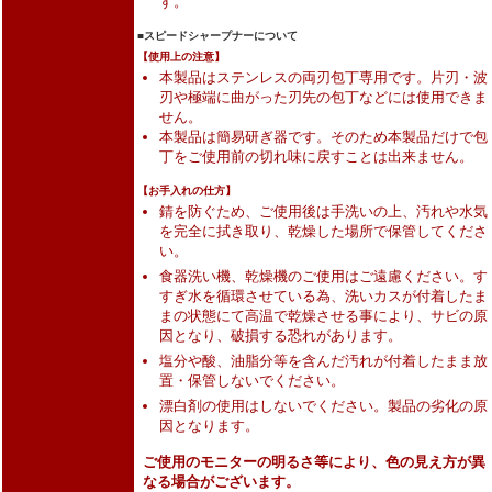
す。
■スピードシャープナーについて
【使用上の注意】
本製品はステンレスの両刃包丁専用です。片刃・波
刃や極端に曲がった刃先の包丁などには使用できま
せん。
本製品は簡易研ぎ器です。そのため本製品だけで包
丁をご使用前の切れ味に戻すことは出来ません。
【お手入れの仕方】
錆を防ぐため、ご使用後は手洗いの上、汚れや水気
を完全に拭き取り、乾燥した場所で保管してくださ
い。
食器洗い機、乾燥機のご使用はご遠慮ください。す
すぎ水を循環させている為、洗いカスが付着したま
まの状態にて高温で乾燥させる事により、サビの原
因となり、破損する恐れがあります。
塩分や酸、油脂分等を含んだ汚れが付着したまま放
置・保管しないでください。
漂白剤の使用はしないでください。製品の劣化の原
因となります。
ご使用のモニターの明るさ等により、色の見え方が異
なる場合がございます。