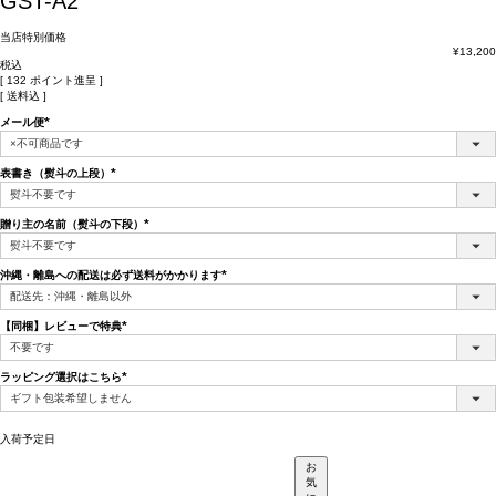
GST-A2
当店特別価格
¥
13,200
税込
[
132
ポイント進呈 ]
送料込
メール便
(必
須)
表書き（熨斗の上段）
(必
須)
贈り主の名前（熨斗の下段）
(必
須)
沖縄・離島への配送は必ず送料がかかります
(必
須)
【同梱】レビューで特典
(必
須)
ラッピング選択はこちら
(必
須)
入荷予定日
お
気