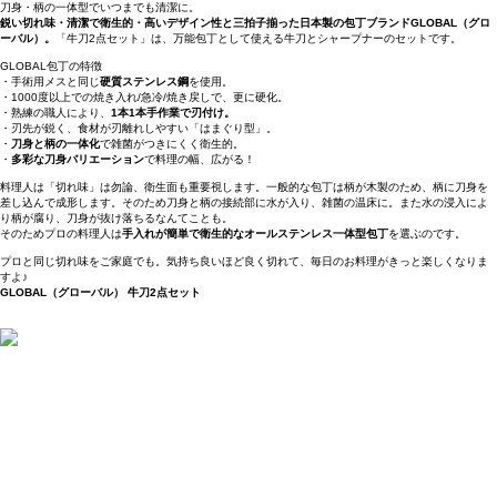
刀身・柄の一体型でいつまでも清潔に。
鋭い切れ味・清潔で衛生的・高いデザイン性と三拍子揃った日本製の包丁ブランドGLOBAL（グロ
ーバル）。
「牛刀2点セット」は、万能包丁として使える牛刀とシャープナーのセットです。
GLOBAL包丁の特徴
・手術用メスと同じ
硬質ステンレス鋼
を使用。
・1000度以上での焼き入れ/急冷/焼き戻しで、更に硬化。
・熟練の職人により、
1本1本手作業で刃付け。
・刃先が鋭く、食材が刃離れしやすい「はまぐり型」。
・
刀身と柄の一体化
で雑菌がつきにくく衛生的。
・
多彩な刀身バリエーション
で料理の幅、広がる！
料理人は「切れ味」は勿論、衛生面も重要視します。一般的な包丁は柄が木製のため、柄に刀身を
差し込んで成形します。そのため刀身と柄の接続部に水が入り、雑菌の温床に。また水の浸入によ
り柄が腐り、刀身が抜け落ちるなんてことも。
そのためプロの料理人は
手入れが簡単で衛生的なオールステンレス一体型包丁
を選ぶのです。
プロと同じ切れ味をご家庭でも。気持ち良いほど良く切れて、毎日のお料理がきっと楽しくなりま
すよ♪
GLOBAL（グローバル） 牛刀2点セット