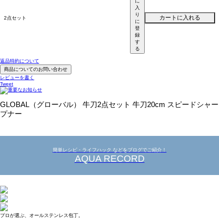
に
入
り
カートに入れる
2点セット
に
登
録
す
る
返品特約について
商品についてのお問い合わせ
レビューを書く
Tweet
GLOBAL（グローバル） 牛刀2点セット 牛刀20cm スピードシャー
プナー
簡単レシピ・ライフハック などをブログでご紹介！
AQUA RECORD
プロが選ぶ、オールステンレス包丁。