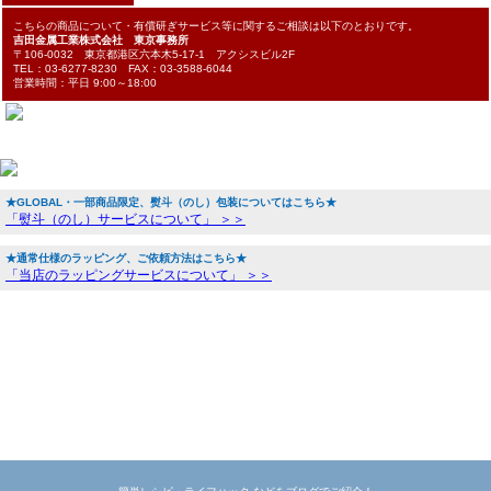
こちらの商品について・有償研ぎサービス等に関するご相談は以下のとおりです。
吉田金属工業株式会社 東京事務所
〒106-0032 東京都港区六本木5-17-1 アクシスビル2F
TEL：03-6277-8230 FAX：03-3588-6044
営業時間：平日 9:00～18:00
★GLOBAL・一部商品限定、熨斗（のし）包装についてはこちら★
「熨斗（のし）サービスについて」 ＞＞
★通常仕様のラッピング、ご依頼方法はこちら★
「当店のラッピングサービスについて」 ＞＞