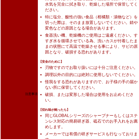
水気を完全に拭き取り、乾燥した場所で保管してく
ださい。
特に塩分、酸性の強い食品（柑橘類・漬物など）を
切った際は、そのまま放置しないでください。錆や
変色などの原因となる場合があります。
食器洗い機、乾燥機のご使用はご遠慮ください。す
すぎ水を循環させている為、洗いカスが付着したま
まの状態にて高温で乾燥させる事により、サビの原
因となり、破損する恐れがあります。
【安全のために】
刃物ですのでお取り扱いには十分ご注意ください。
調理以外の目的には絶対に使用しないでください。
怪我をする恐れがありますので、お子様の手の届か
ない所に保管してください。
注意事項
破損、または変形した場合は使用をお止めくださ
い。
【切れ味が鈍ったら】
同じGLOBALシリーズのシャープナーもしくはステ
ンレス対応の簡易研ぎ器、砥石でのお手入れをお薦
めします。
メーカーでは有償の研ぎサービスも行なっておりま