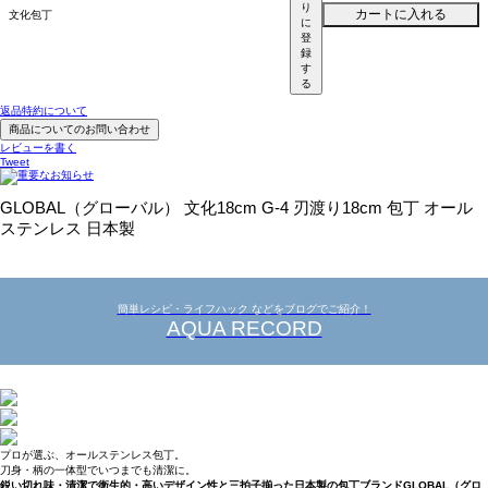
り
カートに入れる
文化包丁
に
登
録
す
る
返品特約について
商品についてのお問い合わせ
レビューを書く
Tweet
GLOBAL（グローバル） 文化18cm G-4 刃渡り18cm 包丁 オール
ステンレス 日本製
簡単レシピ・ライフハック などをブログでご紹介！
AQUA RECORD
プロが選ぶ、オールステンレス包丁。
刀身・柄の一体型でいつまでも清潔に。
鋭い切れ味・清潔で衛生的・高いデザイン性と三拍子揃った日本製の包丁ブランドGLOBAL（グロ