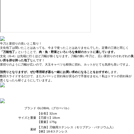
牛刀と菜切りの良いとこ取り！
文化包丁は聞いたことはあっても、今まで使ったことはありませんでした。定番の三徳と同じく
「万能包丁」
ということで、
肉・魚・野菜といろいろな食材のカットに適しています。
文化（G-4）は先端に行くほど刀幅が狭くなります。刀幅の狭い牛刀と、広い菜切りのそれぞれの
良
い所を併せ持った包丁
なんです！
菜切りのように刀幅が広いので、大玉キャベツも軽快に切れ、カットがとても気持ち良いですよ。
別売りとなりますが、ぜひ専用研ぎ器も一緒にお買い求めになることをおすすめ
します。
数回スライドするだけで、またスパーッと切れ味が戻るので手放せません！私はトマトの切れ味が
悪くなったら研ぐようにしていますよ。
ブランド
GLOBAL（グローバル）
【全長】32cm
サイズと重量
【刃渡り】18cm
【重量】175g
【刀身】刃物用ステンレス（モリブデン・バナジウム入）
素材
【柄】18-8ステンレス