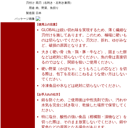
刃付け
両刃（右利き・左利き兼用）
用途
肉、野菜、魚切り
製造国
日本
パッケージ画像
【使用上の注意】
GLOBALは鋭い切れ味を実現するため、薄く繊細な
刃付けを施してあります。このため、極端に硬いも
のは切らないでください。刃欠け、折れ、ゆがみな
ど、破損の原因となります。
大きく硬い骨（魚・鶏・豚・牛など）、固まった餅
などは絶対に切らないでください。魚の骨は直接切
るのではなく、関節を狙いご使用ください。
硬い野菜（かぼちゃ、とうもろこしの芯など）を切
る際は、包丁を左右にこねるような使い方はしない
でください。
冷凍食品や氷などは絶対に切らないでください。
【お手入れの仕方】
錆を防ぐため、ご使用後は中性洗剤で洗い、汚れや
水気を完全に拭き取り、乾燥した場所で保管してく
ださい。
特に塩分、酸性の強い食品（柑橘類・漬物など）を
切った際は、そのまま放置しないでください。錆や
変色などの原因となる場合があります。