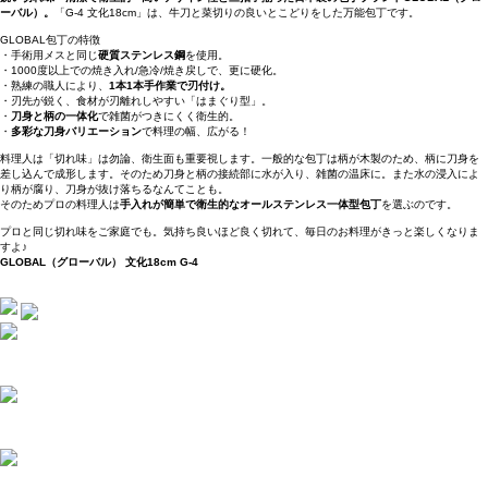
ーバル）。
「G-4 文化18cm」は、牛刀と菜切りの良いとこどりをした万能包丁です。
GLOBAL包丁の特徴
・手術用メスと同じ
硬質ステンレス鋼
を使用。
・1000度以上での焼き入れ/急冷/焼き戻しで、更に硬化。
・熟練の職人により、
1本1本手作業で刃付け。
・刃先が鋭く、食材が刃離れしやすい「はまぐり型」。
・
刀身と柄の一体化
で雑菌がつきにくく衛生的。
・
多彩な刀身バリエーション
で料理の幅、広がる！
料理人は「切れ味」は勿論、衛生面も重要視します。一般的な包丁は柄が木製のため、柄に刀身を
差し込んで成形します。そのため刀身と柄の接続部に水が入り、雑菌の温床に。また水の浸入によ
り柄が腐り、刀身が抜け落ちるなんてことも。
そのためプロの料理人は
手入れが簡単で衛生的なオールステンレス一体型包丁
を選ぶのです。
プロと同じ切れ味をご家庭でも。気持ち良いほど良く切れて、毎日のお料理がきっと楽しくなりま
すよ♪
GLOBAL（グローバル） 文化18cm G-4