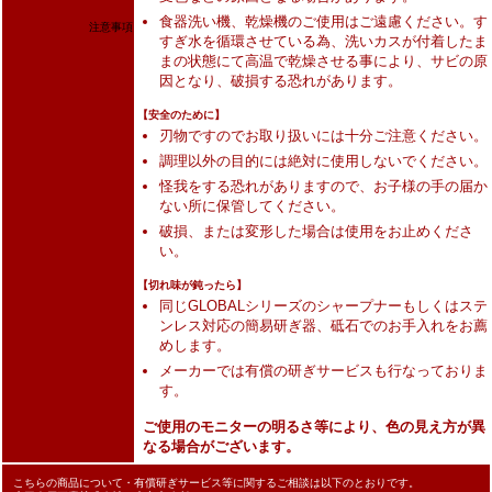
食器洗い機、乾燥機のご使用はご遠慮ください。す
注意事項
すぎ水を循環させている為、洗いカスが付着したま
まの状態にて高温で乾燥させる事により、サビの原
因となり、破損する恐れがあります。
【安全のために】
刃物ですのでお取り扱いには十分ご注意ください。
調理以外の目的には絶対に使用しないでください。
怪我をする恐れがありますので、お子様の手の届か
ない所に保管してください。
破損、または変形した場合は使用をお止めくださ
い。
【切れ味が鈍ったら】
同じGLOBALシリーズのシャープナーもしくはステ
ンレス対応の簡易研ぎ器、砥石でのお手入れをお薦
めします。
メーカーでは有償の研ぎサービスも行なっておりま
す。
ご使用のモニターの明るさ等により、色の見え方が異
なる場合がございます。
こちらの商品について・有償研ぎサービス等に関するご相談は以下のとおりです。