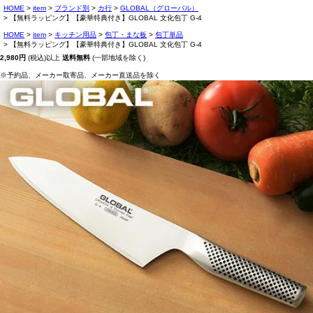
HOME
item
ブランド別
カ行
GLOBAL（グローバル）
【無料ラッピング】【豪華特典付き】GLOBAL 文化包丁 G-4
HOME
item
キッチン用品
包丁・まな板
包丁単品
【無料ラッピング】【豪華特典付き】GLOBAL 文化包丁 G-4
2,980円
(税込)以上
送料無料
(一部地域を除く)
※予約品、メーカー取寄品、メーカー直送品を除く