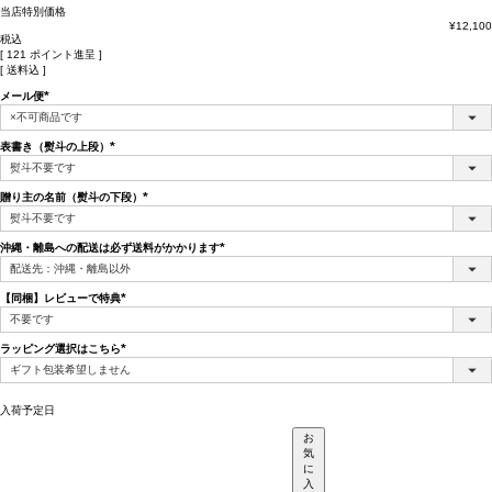
当店特別価格
¥
12,100
税込
[
121
ポイント進呈 ]
送料込
メール便
(必
須)
表書き（熨斗の上段）
(必
須)
贈り主の名前（熨斗の下段）
(必
須)
沖縄・離島への配送は必ず送料がかかります
(必
須)
【同梱】レビューで特典
(必
須)
ラッピング選択はこちら
(必
須)
入荷予定日
お
気
に
入