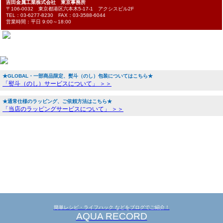
吉田金属工業株式会社 東京事務所
〒106-0032 東京都港区六本木5-17-1 アクシスビル2F
TEL：03-6277-8230 FAX：03-3588-6044
営業時間：平日 9:00～18:00
★GLOBAL・一部商品限定、熨斗（のし）包装についてはこちら★
「熨斗（のし）サービスについて」 ＞＞
★通常仕様のラッピング、ご依頼方法はこちら★
「当店のラッピングサービスについて」 ＞＞
簡単レシピ・ライフハック などをブログでご紹介！
AQUA RECORD