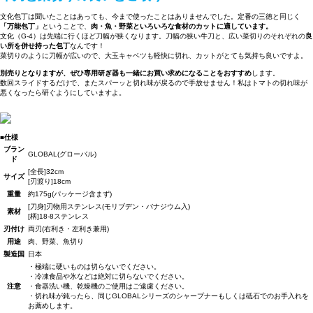
文化包丁は聞いたことはあっても、今まで使ったことはありませんでした。定番の三徳と同じく
「万能包丁」
ということで、
肉・魚・野菜といろいろな食材のカットに適しています。
文化（G-4）は先端に行くほど刀幅が狭くなります。刀幅の狭い牛刀と、広い菜切りのそれぞれの
良
い所を併せ持った包丁
なんです！
菜切りのように刀幅が広いので、大玉キャベツも軽快に切れ、カットがとても気持ち良いですよ。
別売りとなりますが、ぜひ専用研ぎ器も一緒にお買い求めになることをおすすめ
します。
数回スライドするだけで、またスパーッと切れ味が戻るので手放せません！私はトマトの切れ味が
悪くなったら研ぐようにしていますよ。
■仕様
ブラン
GLOBAL(グローバル)
ド
[全長]32cm
サイズ
[刃渡り]18cm
重量
約175g(パッケージ含まず)
[刀身]刃物用ステンレス(モリブデン・バナジウム入)
素材
[柄]18-8ステンレス
刃付け
両刃(右利き・左利き兼用)
用途
肉、野菜、魚切り
製造国
日本
・極端に硬いものは切らないでください。
・冷凍食品や氷などは絶対に切らないでください。
注意
・食器洗い機、乾燥機のご使用はご遠慮ください。
・切れ味が鈍ったら、同じGLOBALシリーズのシャープナーもしくは砥石でのお手入れを
お薦めします。