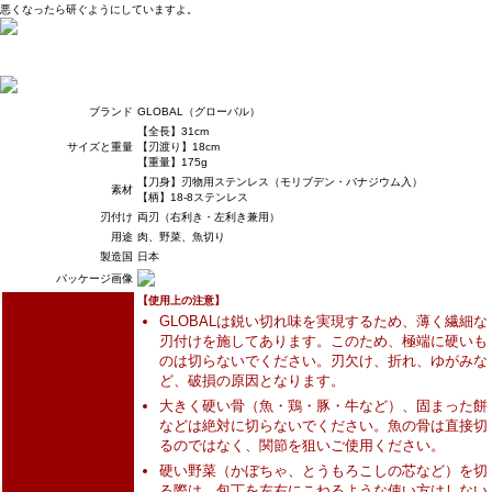
悪くなったら研ぐようにしていますよ。
ブランド
GLOBAL（グローバル）
【全長】31cm
サイズと重量
【刃渡り】18cm
【重量】175g
【刀身】刃物用ステンレス（モリブデン・バナジウム入）
素材
【柄】18-8ステンレス
刃付け
両刃（右利き・左利き兼用）
用途
肉、野菜、魚切り
製造国
日本
パッケージ画像
【使用上の注意】
GLOBALは鋭い切れ味を実現するため、薄く繊細な
刃付けを施してあります。このため、極端に硬いも
のは切らないでください。刃欠け、折れ、ゆがみな
ど、破損の原因となります。
大きく硬い骨（魚・鶏・豚・牛など）、固まった餅
などは絶対に切らないでください。魚の骨は直接切
るのではなく、関節を狙いご使用ください。
硬い野菜（かぼちゃ、とうもろこしの芯など）を切
る際は、包丁を左右にこねるような使い方はしない