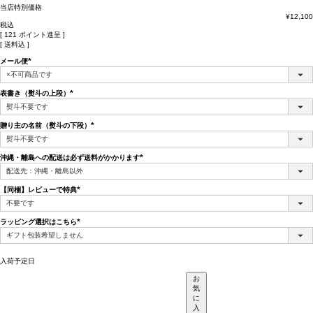
当店特別価格
¥
12,100
税込
[
121
ポイント進呈 ]
送料込
メール便
(必
須)
表書き（熨斗の上段）
(必
須)
贈り主の名前（熨斗の下段）
(必
須)
沖縄・離島への配送は必ず送料がかかります
(必
須)
【同梱】レビューで特典
(必
須)
ラッピング選択はこちら
(必
須)
入荷予定日
お
気
に
入