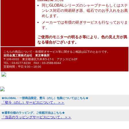
同じGLOBALシリーズのシャープナーもしくはステ
ンレス対応の簡易研ぎ器、砥石でのお手入れをお薦
めします。
メーカーでは有償の研ぎサービスも行なっておりま
す。
ご使用のモニターの明るさ等により、色の見え方が異
なる場合がございます。
こちらの商品について・有償研ぎサービス等に関するご相談は以下のとおりです。
吉田金属工業株式会社 東京事務所
〒106-0032 東京都港区六本木5-17-1 アクシスビル2F
TEL：03-6277-8230 FAX：03-3588-6044
営業時間：平日 9:00～18:00
★GLOBAL・一部商品限定、熨斗（のし）包装についてはこちら★
「熨斗（のし）サービスについて」 ＞＞
★通常仕様のラッピング、ご依頼方法はこちら★
「当店のラッピングサービスについて」 ＞＞