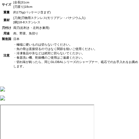
[全長]31cm
サイズ
[刃渡り]18cm
重量
約175g(パッケージ含まず)
[刀身]刃物用ステンレス(モリブデン・バナジウム入)
素材
[柄]18-8ステンレス
刃付け
両刃(右利き・左利き兼用)
用途
肉、野菜、魚切り
製造国
日本
・極端に硬いものは切らないでください。
・魚の骨は直接切るのではなく関節を狙いご使用ください。
・冷凍食品や氷などは絶対に切らないでください。
注意
・食器洗い機、乾燥機のご使用はご遠慮ください。
・切れ味が鈍ったら、同じGLOBALシリーズのシャープナー、砥石でのお手入れをお薦め
します。