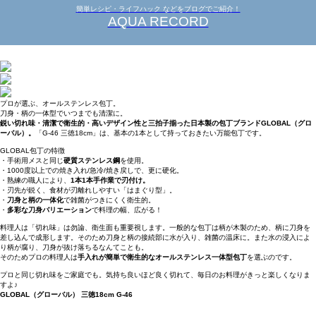
簡単レシピ・ライフハック などをブログでご紹介！
AQUA RECORD
プロが選ぶ、オールステンレス包丁。
刀身・柄の一体型でいつまでも清潔に。
鋭い切れ味・清潔で衛生的・高いデザイン性と三拍子揃った日本製の包丁ブランドGLOBAL（グロ
ーバル）。
「G-46 三徳18cm」は、基本の1本として持っておきたい万能包丁です。
GLOBAL包丁の特徴
・手術用メスと同じ
硬質ステンレス鋼
を使用。
・1000度以上での焼き入れ/急冷/焼き戻しで、更に硬化。
・熟練の職人により、
1本1本手作業で刃付け。
・刃先が鋭く、食材が刃離れしやすい「はまぐり型」。
・
刀身と柄の一体化
で雑菌がつきにくく衛生的。
・
多彩な刀身バリエーション
で料理の幅、広がる！
料理人は「切れ味」は勿論、衛生面も重要視します。一般的な包丁は柄が木製のため、柄に刀身を
差し込んで成形します。そのため刀身と柄の接続部に水が入り、雑菌の温床に。また水の浸入によ
り柄が腐り、刀身が抜け落ちるなんてことも。
そのためプロの料理人は
手入れが簡単で衛生的なオールステンレス一体型包丁
を選ぶのです。
プロと同じ切れ味をご家庭でも。気持ち良いほど良く切れて、毎日のお料理がきっと楽しくなりま
すよ♪
GLOBAL（グローバル） 三徳18cm G-46