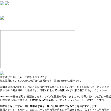
包丁選びに迷ったら、三徳がオススメです。
私も愛用しているGLOBAL包丁から定番の1本、三徳18cmのご紹介です。
三徳
は日本の万能包丁。刃先とまな板の接するポイントが長いので、包丁を前方へ押し突くような
切り方の「突き切り」に最適です。
日本人にとって一番使いやすい形の包丁
ではないでしょうか。
GLOBALの三徳は実は2種類あります。サイズと重量が異なりますので、普段お使いの包丁に一番近
い方を選ぶのがオススメ。
刃渡り18cmのG-46
なら、大玉キャベツもカットしやすそうですね。
別売りとなりますが、ぜひ専用研ぎ器も一緒にお買い求めになることをおすすめ
します。
数回スライドするだけで、またスパーッと切れ味が戻るので手放せません！私はトマトの切れ味が