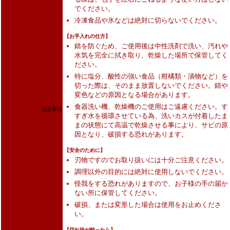
でください。
冷凍食品や氷などは絶対に切らないでください。
【お手入れの仕方】
錆を防ぐため、ご使用後は中性洗剤で洗い、汚れや
水気を完全に拭き取り、乾燥した場所で保管してく
ださい。
特に塩分、酸性の強い食品（柑橘類・漬物など）を
切った際は、そのまま放置しないでください。錆や
変色などの原因となる場合があります。
食器洗い機、乾燥機のご使用はご遠慮ください。す
注意事項
すぎ水を循環させている為、洗いカスが付着したま
まの状態にて高温で乾燥させる事により、サビの原
因となり、破損する恐れがあります。
【安全のために】
刃物ですのでお取り扱いには十分ご注意ください。
調理以外の目的には絶対に使用しないでください。
怪我をする恐れがありますので、お子様の手の届か
ない所に保管してください。
破損、または変形した場合は使用をお止めくださ
い。
【切れ味が鈍ったら】