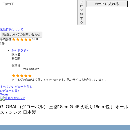
り
カートに入れる
三徳包丁
に
登
録
す
る
返品特約について
商品についてのお問い合わせ
5.00
1
かずドラ
1
購入者
非公開
投稿日
2021/01/07
とても切れ味がよく使いやすかったです。他のサイズも検討しています。
すべてのレビューを見る
レビューを書く
Tweet
GLOBAL（グローバル） 三徳18cm G-46 刃渡り18cm 包丁 オール
ステンレス 日本製