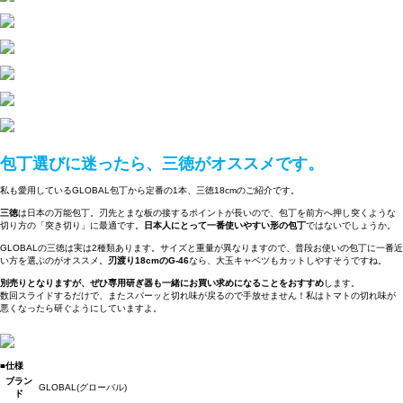
包丁選びに迷ったら、三徳がオススメです。
私も愛用しているGLOBAL包丁から定番の1本、三徳18cmのご紹介です。
三徳
は日本の万能包丁。刃先とまな板の接するポイントが長いので、包丁を前方へ押し突くような
切り方の「突き切り」に最適です。
日本人にとって一番使いやすい形の包丁
ではないでしょうか。
GLOBALの三徳は実は2種類あります。サイズと重量が異なりますので、普段お使いの包丁に一番近
い方を選ぶのがオススメ。
刃渡り18cmのG-46
なら、大玉キャベツもカットしやすそうですね。
別売りとなりますが、ぜひ専用研ぎ器も一緒にお買い求めになることをおすすめ
します。
数回スライドするだけで、またスパーッと切れ味が戻るので手放せません！私はトマトの切れ味が
悪くなったら研ぐようにしていますよ。
■仕様
ブラン
GLOBAL(グローバル)
ド