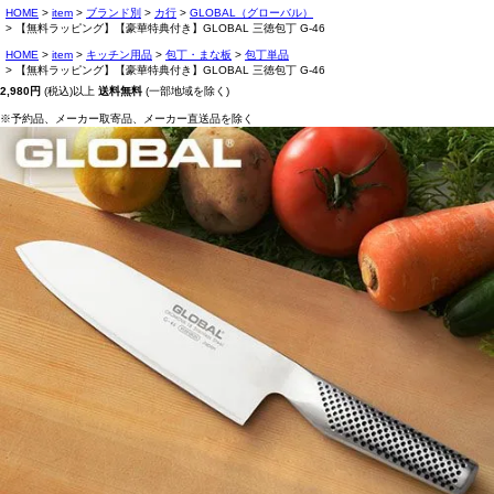
HOME
item
ブランド別
カ行
GLOBAL（グローバル）
【無料ラッピング】【豪華特典付き】GLOBAL 三徳包丁 G-46
HOME
item
キッチン用品
包丁・まな板
包丁単品
【無料ラッピング】【豪華特典付き】GLOBAL 三徳包丁 G-46
2,980円
(税込)以上
送料無料
(一部地域を除く)
※予約品、メーカー取寄品、メーカー直送品を除く