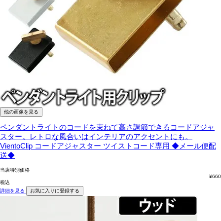
他の画像を見る
ペンダントライトのコードを束ねて高さ調節できるコードアジャ
スター。レトロな風合いはインテリアのアクセントにも。
VientoClip コードアジャスター ツイストコード専用 ◆メール便配
送◆
当店特別価格
¥
660
税込
詳細を見る
お気に入りに登録する