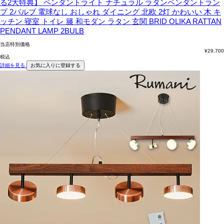
る2大特典】 ペンダントライト ナチュラル ラタンペンダントラン
プ 2バルブ 電球なし おしゃれ ダイニング 北欧 2灯 かわいい 木 キ
ッチン 寝室 トイレ 籐 和モダン ラタン 玄関 BRID OLIKA RATTAN
PENDANT LAMP 2BULB
当店特別価格
¥
29,700
税込
詳細を見る
お気に入りに登録する