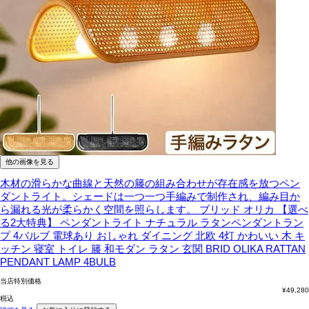
他の画像を見る
木材の滑らかな曲線と天然の籐の組み合わせが存在感を放つペン
ダントライト。シェードは一つ一つ手編みで制作され、編み目か
ら漏れる光が柔らかく空間を照らします。
ブリッド オリカ 【選べ
る2大特典】 ペンダントライト ナチュラル ラタンペンダントラン
プ 4バルブ 電球あり おしゃれ ダイニング 北欧 4灯 かわいい 木 キ
ッチン 寝室 トイレ 籐 和モダン ラタン 玄関 BRID OLIKA RATTAN
PENDANT LAMP 4BULB
当店特別価格
¥
49,280
税込