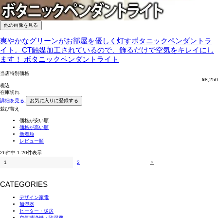
他の画像を見る
爽やかなグリーンがお部屋を優しく灯すボタニックペンダントラ
イト。CT触媒加工されているので、飾るだけで空気をキレイにし
ます！
ボタニックペンダントライト
当店特別価格
¥
8,250
税込
在庫切れ
詳細を見る
お気に入りに登録する
並び替え
価格が安い順
価格が高い順
新着順
レビュー順
26
件中
1
-
20
件表示
1
2
CATEGORIES
デザイン家電
加湿器
ヒーター・暖房
空気清浄機・除湿機