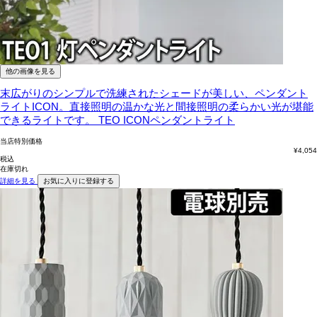
他の画像を見る
末広がりのシンプルで洗練されたシェードが美しい、ペンダント
ライトICON。直接照明の温かな光と間接照明の柔らかい光が堪能
できるライトです。
TEO ICONペンダントライト
当店特別価格
¥
4,054
税込
在庫切れ
詳細を見る
お気に入りに登録する