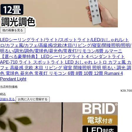
他の画像を見る
LEDシーリングライト/ライト/スポットライト/LED/おしゃれ/レト
ロ/カフェ風/カフェ/高級感/北欧/木目/リビング/寝室/間接照明/照明/
明るい/調光/調色/電球色/昼光色/常夜灯/リモコン/6畳
ルマーニ
【選べる豪華特典】 LEDシーリングライト 4 ペンダントライト
APE-710 ライト スポットライト LED おしゃれ レトロ カフェ風 カ
フェ 高級感 北欧 木目 リビング 寝室 間接照明 照明 明るい 調光 調
色 電球色 昼光色 常夜灯 リモコン 6畳 8畳 10畳 12畳 Rumani 4
Pendant Light
当店特別価格
¥
29,700
税込
詳細を見る
お気に入りに登録する