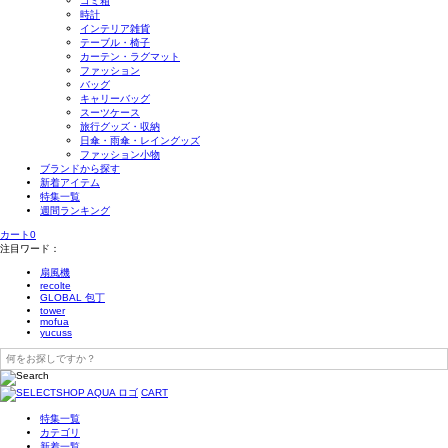
ゴミ箱
時計
インテリア雑貨
テーブル・椅子
カーテン・ラグマット
ファッション
バッグ
キャリーバッグ
スーツケース
旅行グッズ・収納
日傘・雨傘・レイングッズ
ファッション小物
ブランドから探す
新着アイテム
特集一覧
週間ランキング
カート
0
注目ワード：
扇風機
recolte
GLOBAL 包丁
tower
mofua
yucuss
CART
特集一覧
カテゴリ
新着一覧