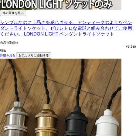
他の画像を見る
シンプルなのに上品さを感じさせる、アンティークのようなペン
ダントライトソケット。ぜひレトロな電球と組み合わせてご使用
ください。
LONDON LIGHT ペンダントライトソケット
当店特別価格
¥
5,280
税込
詳細を見る
お気に入りに登録する