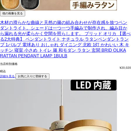
他の画像を見る
木材の滑らかな曲線と天然の籐の組み合わせが存在感を放つペン
ダントライト。シェードは一つ一つ手編みで制作され、編み目か
ら漏れる光が柔らかく空間を照らします。
ブリッド オリカ 【選べ
る2大特典】 ペンダントライト ナチュラル ラタンペンダントラン
プ 1バルブ 電球あり おしゃれ ダイニング 北欧 1灯 かわいい 木 キ
ッチン 寝室 小さめ トイレ 籐 和モダン ラタン 玄関 BRID OLIKA
RATTAN PENDANT LAMP 1BULB
当店特別価格
¥
20,020
税込
詳細を見る
お気に入りに登録する