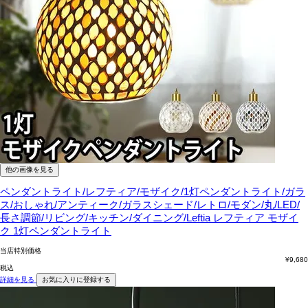
他の画像を見る
ペンダントライト/レフティア/モザイク/1灯ペンダントライト/ガラ
ス/おしゃれ/アンティーク/ガラスシェード/レトロ/モダン/丸/LED/
長さ調節/リビング/キッチン/ダイニング/Leftia
レフティア モザイ
ク 1灯ペンダントライト
当店特別価格
¥
9,680
税込
詳細を見る
お気に入りに登録する