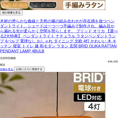
他の画像を見る
木材の滑らかな曲線と天然の籐の組み合わせが存在感を放つペン
ダントライト。シェードは一つ一つ手編みで制作され、編み目か
ら漏れる光が柔らかく空間を照らします。
ブリッド オリカ 【選べ
る2大特典】 ペンダントライト ナチュラル ラタンペンダントラン
プ 4バルブ 電球なし おしゃれ ダイニング 北欧 4灯 かわいい 木 キ
ッチン 寝室 トイレ 籐 和モダン ラタン 玄関 BRID OLIKA RATTAN
PENDANT LAMP 4BULB
当店特別価格
¥
48,400
税込
詳細を見る
お気に入りに登録する