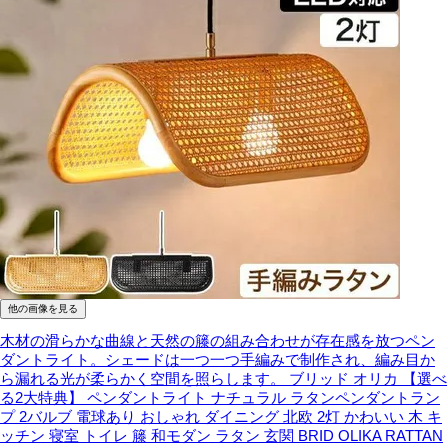
他の画像を見る
木材の滑らかな曲線と天然の籐の組み合わせが存在感を放つペン
ダントライト。シェードは一つ一つ手編みで制作され、編み目か
ら漏れる光が柔らかく空間を照らします。
ブリッド オリカ 【選べ
る2大特典】 ペンダントライト ナチュラル ラタンペンダントラン
プ 2バルブ 電球あり おしゃれ ダイニング 北欧 2灯 かわいい 木 キ
ッチン 寝室 トイレ 籐 和モダン ラタン 玄関 BRID OLIKA RATTAN