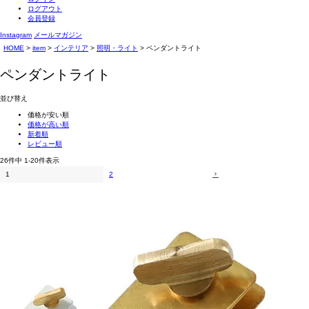
ログアウト
会員登録
Instagram
メールマガジン
HOME
item
インテリア
照明・ライト
ペンダントライト
ペンダントライト
並び替え
価格が安い順
価格が高い順
新着順
レビュー順
26
件中
1
-
20
件表示
1
2