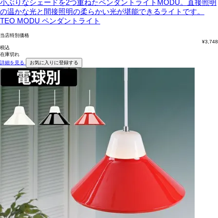
小ぶりなシェードを2つ重ねたペンダントライトMODU。直接照明
の温かな光と間接照明の柔らかい光が堪能できるライトです。
TEO MODU ペンダントライト
当店特別価格
¥
3,748
税込
在庫切れ
詳細を見る
お気に入りに登録する