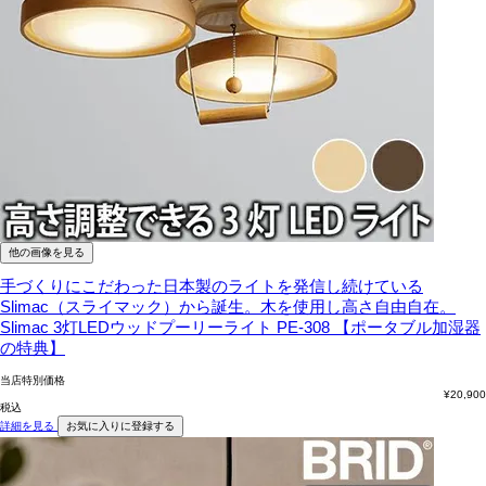
他の画像を見る
手づくりにこだわった日本製のライトを発信し続けている
Slimac（スライマック）から誕生。木を使用し高さ自由自在。
Slimac 3灯LEDウッドプーリーライト PE-308 【ポータブル加湿器
の特典】
当店特別価格
¥
20,900
税込
詳細を見る
お気に入りに登録する