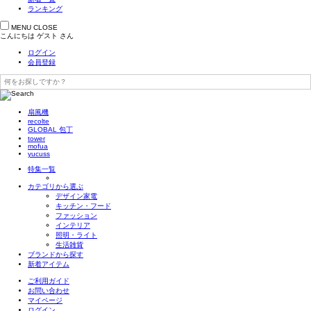
ランキング
MENU
CLOSE
こんにちは
ゲスト
さん
ログイン
会員登録
扇風機
recolte
GLOBAL 包丁
tower
mofua
yucuss
特集一覧
カテゴリから選ぶ
デザイン家電
キッチン・フード
ファッション
インテリア
照明・ライト
生活雑貨
ブランドから探す
新着アイテム
ご利用ガイド
お問い合わせ
マイページ
ログイン