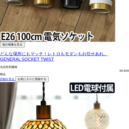
他の画像を見る
どんな場所にもマッチ！レトロもモダンもお任せあれ。
GENERAL SOCKET TWIST
当店特別価格
¥
8,800
税込
詳細を見る
お気に入りに登録する