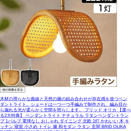
他の画像を見る
木材の滑らかな曲線と天然の籐の組み合わせが存在感を放つペン
ダントライト。シェードは一つ一つ手編みで制作され、編み目か
ら漏れる光が柔らかく空間を照らします。
ブリッド オリカ 【選べ
る2大特典】 ペンダントライト ナチュラル ラタンペンダントラン
プ 1バルブ 電球なし おしゃれ ダイニング 北欧 1灯 かわいい 木 キ
ッチン 寝室 小さめ トイレ 籐 和モダン ラタン 玄関 BRID OLIKA