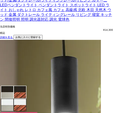
ッド/金属/ダクトレール/ライティングレール/リビング
ルマーニ
LEDペンダントライト ペンダントライト スポットライト LED ラ
イト おしゃれ レトロ カフェ風 カフェ 高級感 北欧 木目 天然木 ウ
ッド 金属 ダクトレール ライティングレール リビング 寝室 キッチ
ン 間接照明 照明 調光器対応 調光 電球色
当店特別価格
¥
14,300
税込
詳細を見る
お気に入りに登録する