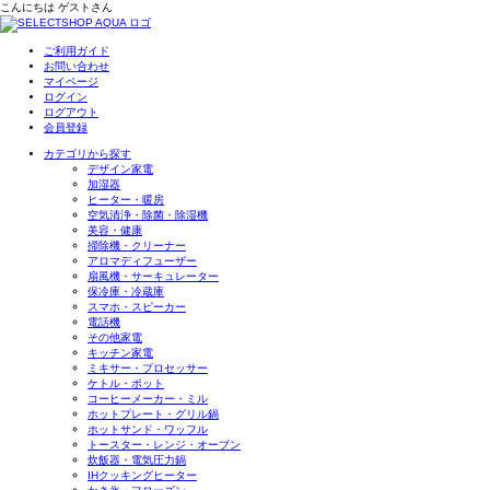
こんにちは
ゲスト
さん
ご利用ガイド
お問い合わせ
マイページ
ログイン
ログアウト
会員登録
カテゴリから探す
デザイン家電
加湿器
ヒーター・暖房
空気清浄・除菌・除湿機
美容・健康
掃除機・クリーナー
アロマディフューザー
扇風機・サーキュレーター
保冷庫・冷蔵庫
スマホ・スピーカー
電話機
その他家電
キッチン家電
ミキサー・プロセッサー
ケトル・ポット
コーヒーメーカー・ミル
ホットプレート・グリル鍋
ホットサンド・ワッフル
トースター・レンジ・オーブン
炊飯器・電気圧力鍋
IHクッキングヒーター