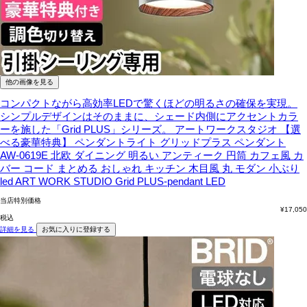
他の画像を見る
コンパクトながら高効率LEDで驚くほどの明るさの確保を実現。
シンプルデザインはそのままに、シェード内側にアクセントカラ
ーを施した「Grid PLUS」シリーズ。
アートワークスタジオ 【選
べる豪華特典】 ペンダントライト グリッドプラス ペンダント
AW-0619E 北欧 ダイニング 明るい アンティーク 円筒 カフェ風 カ
バー コード まとめる おしゃれ キッチン 木目風 丸 モダン 小ぶり
led ART WORK STUDIO Grid PLUS-pendant LED
当店特別価格
¥
17,050
税込
詳細を見る
お気に入りに登録する