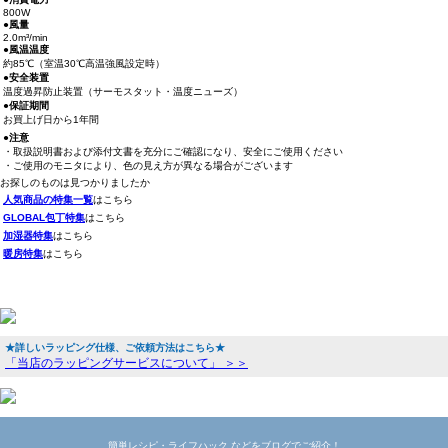
800W
●風量
2.0m³/min
●風温温度
約85℃（室温30℃高温強風設定時）
●安全装置
温度過昇防止装置（サーモスタット・温度ニューズ）
●保証期間
お買上げ日から1年間
●注意
・取扱説明書および添付文書を充分にご確認になり、安全にご使用ください
・ご使用のモニタにより、色の見え方が異なる場合がございます
お探しのものは見つかりましたか
人気商品の特集一覧
はこちら
GLOBAL包丁特集
はこちら
加湿器特集
はこちら
暖房特集
はこちら
★詳しいラッピング仕様、ご依頼方法はこちら★
「当店のラッピングサービスについて」 ＞＞
簡単レシピ・ライフハック などをブログでご紹介！