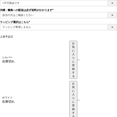
(必
須)
沖縄・離島への配送は必ず送料がかかります
(必
須)
ラッピング選択はこちら
(必
須)
入荷予定日
お
気
に
入
シルバー
り
—
在庫切れ
に
登
録
す
る
お
気
に
入
ホワイト
り
—
在庫切れ
に
登
録
す
る