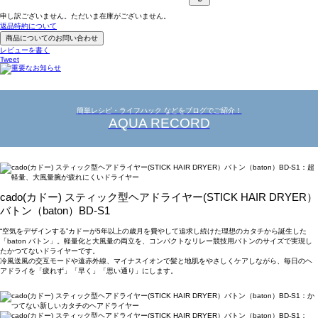
申し訳ございません。ただいま在庫がございません。
返品特約について
商品についてのお問い合わせ
レビューを書く
Tweet
簡単レシピ・ライフハック などをブログでご紹介！
AQUA RECORD
cado(カドー) スティック型ヘアドライヤー(STICK HAIR DRYER）
バトン（baton）BD-S1
“空気をデザインする”カドーが5年以上の歳月を費やして追求し続けた理想のカタチから誕生した
「baton バトン」。軽量化と大風量の両立を、コンパクトなリレー競技用バトンのサイズで実現し
たかつてないドライヤーです。
冷風送風の交互モードや遠赤外線、マイナスイオンで髪と地肌をやさしくケアしながら、毎日のヘ
アドライを「疲れず」「早く」「思い通り」にします。