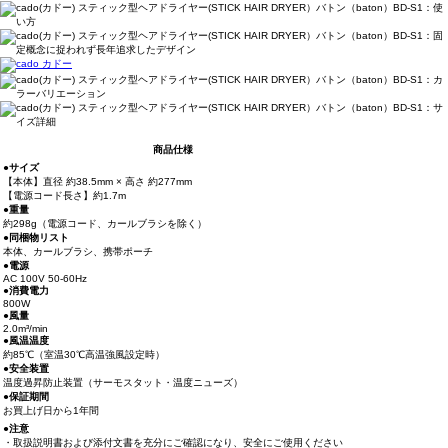
商品仕様
●サイズ
【本体】直径 約38.5mm × 高さ 約277mm
【電源コード長さ】約1.7m
●重量
約298g（電源コード、カールブラシを除く）
●同梱物リスト
本体、カールブラシ、携帯ポーチ
●電源
AC 100V 50-60Hz
●消費電力
800W
●風量
2.0m³/min
●風温温度
約85℃（室温30℃高温強風設定時）
●安全装置
温度過昇防止装置（サーモスタット・温度ニューズ）
●保証期間
お買上げ日から1年間
●注意
・取扱説明書および添付文書を充分にご確認になり、安全にご使用ください