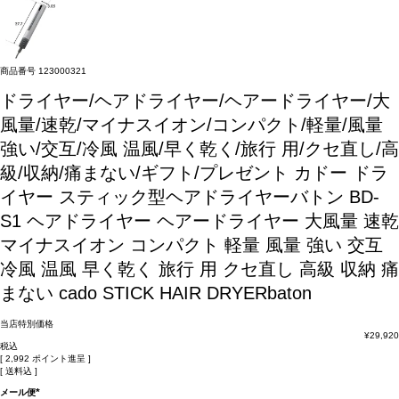
商品番号
123000321
ドライヤー/ヘアドライヤー/ヘアードライヤー/大
風量/速乾/マイナスイオン/コンパクト/軽量/風量
強い/交互/冷風 温風/早く乾く/旅行 用/クセ直し/高
級/収納/痛まない/ギフト/プレゼント
カドー ドラ
イヤー スティック型ヘアドライヤーバトン BD-
S1 ヘアドライヤー ヘアードライヤー 大風量 速乾
マイナスイオン コンパクト 軽量 風量 強い 交互
冷風 温風 早く乾く 旅行 用 クセ直し 高級 収納 痛
まない cado STICK HAIR DRYERbaton
当店特別価格
¥
29,920
税込
[
2,992
ポイント進呈 ]
送料込
メール便