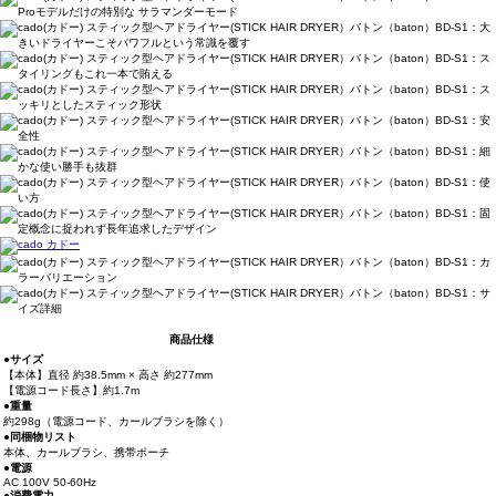
商品仕様
●サイズ
【本体】直径 約38.5mm × 高さ 約277mm
【電源コード長さ】約1.7m
●重量
約298g（電源コード、カールブラシを除く）
●同梱物リスト
本体、カールブラシ、携帯ポーチ
●電源
AC 100V 50-60Hz
●消費電力