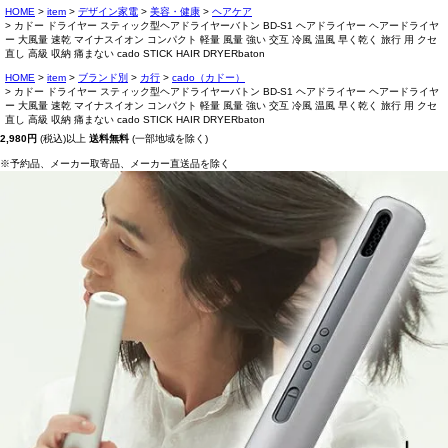
HOME
item
デザイン家電
美容・健康
ヘアケア
カドー ドライヤー スティック型ヘアドライヤーバトン BD-S1 ヘアドライヤー ヘアードライヤ
ー 大風量 速乾 マイナスイオン コンパクト 軽量 風量 強い 交互 冷風 温風 早く乾く 旅行 用 クセ
直し 高級 収納 痛まない cado STICK HAIR DRYERbaton
HOME
item
ブランド別
カ行
cado（カドー）
カドー ドライヤー スティック型ヘアドライヤーバトン BD-S1 ヘアドライヤー ヘアードライヤ
ー 大風量 速乾 マイナスイオン コンパクト 軽量 風量 強い 交互 冷風 温風 早く乾く 旅行 用 クセ
直し 高級 収納 痛まない cado STICK HAIR DRYERbaton
2,980円
(税込)以上
送料無料
(一部地域を除く)
※予約品、メーカー取寄品、メーカー直送品を除く