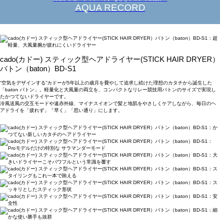
AQUA RECORD
cado(カドー) スティック型ヘアドライヤー(STICK HAIR DRYER）
バトン（baton）BD-S1
“空気をデザインする”カドーが5年以上の歳月を費やして追求し続けた理想のカタチから誕生した
「baton バトン」。軽量化と大風量の両立を、コンパクトなリレー競技用バトンのサイズで実現し
たかつてないドライヤーです。
冷風送風の交互モードや遠赤外線、マイナスイオンで髪と地肌をやさしくケアしながら、毎日のヘ
アドライを「疲れず」「早く」「思い通り」にします。