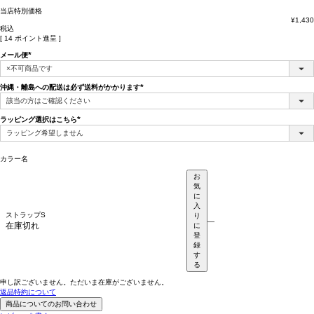
当店特別価格
¥
1,430
税込
[
14
ポイント進呈 ]
メール便
(必
須)
沖縄・離島への配送は必ず送料がかかります
(必
須)
ラッピング選択はこちら
(必
須)
カラー名
お
気
に
入
ストラップS
り
—
在庫切れ
に
登
録
す
る
申し訳ございません。ただいま在庫がございません。
返品特約について
商品についてのお問い合わせ