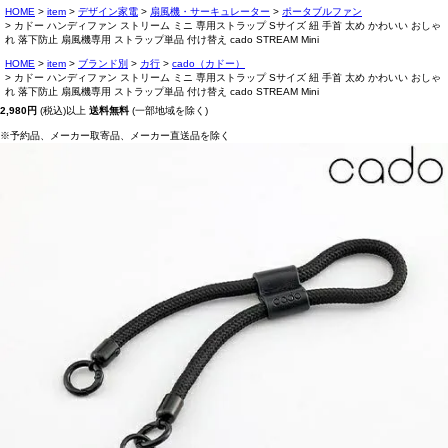
HOME
item
デザイン家電
扇風機・サーキュレーター
ポータブルファン
カドー ハンディファン ストリーム ミニ 専用ストラップ Sサイズ 紐 手首 太め かわいい おしゃ
れ 落下防止 扇風機専用 ストラップ単品 付け替え cado STREAM Mini
HOME
item
ブランド別
カ行
cado（カドー）
カドー ハンディファン ストリーム ミニ 専用ストラップ Sサイズ 紐 手首 太め かわいい おしゃ
れ 落下防止 扇風機専用 ストラップ単品 付け替え cado STREAM Mini
2,980円
(税込)以上
送料無料
(一部地域を除く)
※予約品、メーカー取寄品、メーカー直送品を除く