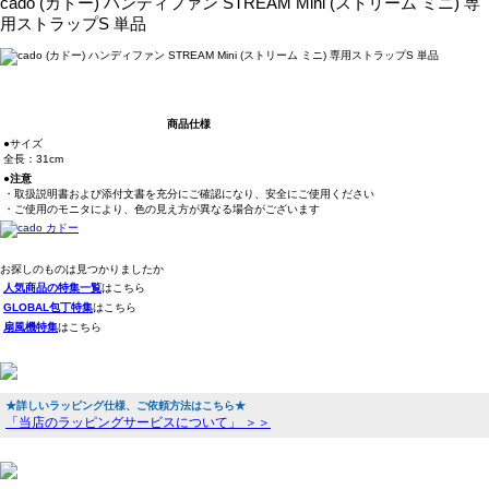
cado (カドー) ハンディファン STREAM Mini (ストリーム ミニ) 専
用ストラップS 単品
商品仕様
●サイズ
全長：31cm
●注意
・取扱説明書および添付文書を充分にご確認になり、安全にご使用ください
・ご使用のモニタにより、色の見え方が異なる場合がございます
お探しのものは見つかりましたか
人気商品の特集一覧
はこちら
GLOBAL包丁特集
はこちら
扇風機特集
はこちら
★詳しいラッピング仕様、ご依頼方法はこちら★
「当店のラッピングサービスについて」 ＞＞