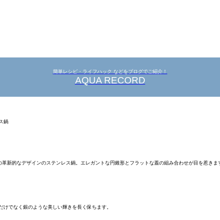
簡単レシピ・ライフハック などをブログでご紹介！
AQUA RECORD
ドWMFの革新的なデザインのステンレス鍋。エレガントな円錐形とフラットな蓋の組み合わせが目を惹
げるだけでなく銀のような美しい輝きを長く保ちます。