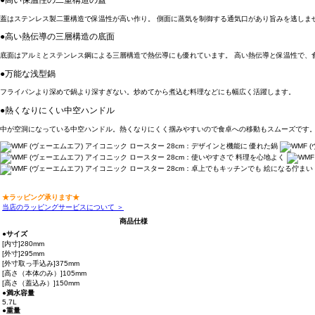
蓋はステンレス製二重構造で保温性が高い作り。 側面に蒸気を制御する通気口があり旨みを逃しま
●高い熱伝導の三層構造の底面
底面はアルミとステンレス鋼による三層構造で熱伝導にも優れています。 高い熱伝導と保温性で、
●万能な浅型鍋
フライパンより深めで鍋より深すぎない。炒めてから煮込む料理などにも幅広く活躍します。
●熱くなりにくい中空ハンドル
中が空洞になっている中空ハンドル。熱くなりにくく掴みやすいので食卓への移動もスムーズです
★ラッピング承ります★
当店のラッピングサービスについて ＞
商品仕様
●サイズ
[内寸]280mm
[外寸]295mm
[外寸取っ手込み]375mm
[高さ（本体のみ）]105mm
[高さ（蓋込み）]150mm
●満水容量
5.7L
●重量