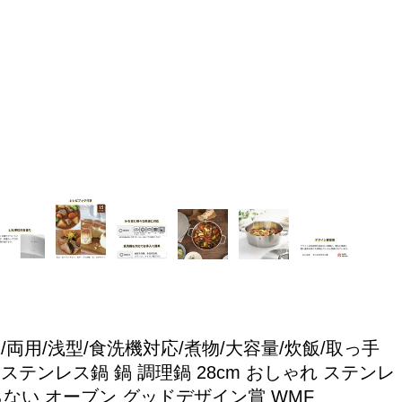
機/両用/浅型/食洗機対応/煮物/大容量/炊飯/取っ手
ステンレス鍋 鍋 調理鍋 28cm おしゃれ ステンレ
ならない オーブン グッドデザイン賞 WMF