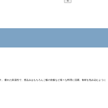
る
きます。 優れた保温性で、煮込みはもちろんご飯の炊飯など様々な料理に活躍。食材を包み込むように