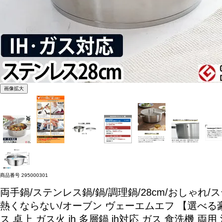
画像拡大
商品番号
295000301
両手鍋/ステンレス鍋/鍋/調理鍋/28cm/おしゃれ/ス
熱くならない/オーブン
ヴェーエムエフ 【選べる豪華
ス 卓上 ガス火 ih 多層鍋 ih対応 ガス 食洗機 