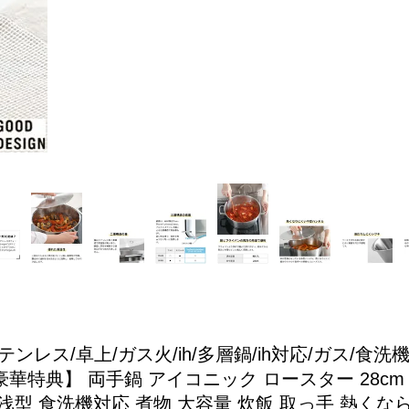
テンレス/卓上/ガス火/ih/多層鍋/ih対応/ガス/食洗
特典】 両手鍋 アイコニック ロースター 28cm 
両用 浅型 食洗機対応 煮物 大容量 炊飯 取っ手 熱く