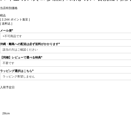
当店特別価格
税込
[
2,244
ポイント進呈 ]
送料込
メール便
(必
須)
沖縄・離島への配送は必ず送料がかかります
(必
須)
【同梱】レビューで選べる特典
(必
須)
ラッピング選択はこちら
(必
須)
入荷予定日
28cm