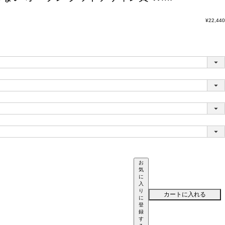
¥
22,440
お
気
に
入
り
カートに入れる
に
登
録
す