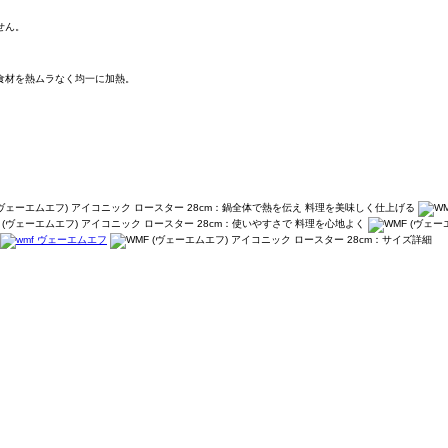
せん。
食材を熱ムラなく均一に加熱。
。