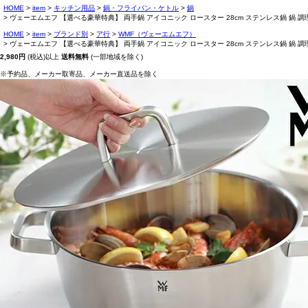
HOME
item
キッチン用品
鍋・フライパン・ケトル
鍋
ヴェーエムエフ 【選べる豪華特典】 両手鍋 アイコニック ロースター 28cm ステンレス鍋 鍋 調理鍋 
HOME
item
ブランド別
ア行
WMF（ヴェーエムエフ）
ヴェーエムエフ 【選べる豪華特典】 両手鍋 アイコニック ロースター 28cm ステンレス鍋 鍋 調理鍋 
2,980円
(税込)以上
送料無料
(一部地域を除く)
※予約品、メーカー取寄品、メーカー直送品を除く