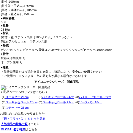
[外寸]295mm
[外寸取っ手込み]375mm
[高さ（本体のみ）]105mm
[高さ（蓋込み）]150mm
●満水容量
5.7L
●重量
2830g
●材質
[本体・蓋]ステンレス鋼（18％クロム、8％ニッケル）
[底面]アルミニウム、ステンレス鋼
●熱源
ガス/IHクッキングヒーター/電気コンロ/セラミッククッキングヒーター/100V-200V
●特徴
食器洗浄機使用:可
オーブン使用:可
●注意
・取扱説明書および添付文書を充分にご確認になり、安全にご使用ください
・ご使用のモニタにより、色の見え方が異なる場合がございます
アイコニックシリーズ 関連商品
↓ 商品ページへのリンクはこちら ↓
(1)
ロースター 28cm
(2)
ハイキャセロール 24cm
(3)
ハイキャセロール 22cm
(4)
ローキャセロール 24cm
(5)
ローキャセロール 22cm
(6)
ソースパン 18cm
(7)
スチーマー 28cm
お探しのものは見つかりましたか
「鍋・フライパン」をもっと見る
人気商品の特集一覧
はこちら
GLOBAL包丁特集
はこちら