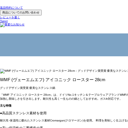
返品特約について
商品についてのお問い合わせ
レビューを書く
Tweet
WMF (ヴェーエムエフ) アイコニック ロースター 28cm
グッドデザイン賞受賞 優美なステンレス鍋
「WMF アイコニック ロースター 28cm」は、ドイツNo.1キッチン＆テーブルウェアブラン
加熱し美味しさを引き出します。耐久性も高く一生ものの鍋としておすすめ。ガスih対応です。
主な特徴
●高品質ステンレス素材を使用
耐久性･保温性に優れたステンレス素材Cromargan(クロマーガン)を使用。 料理を美味しく仕上
●高い保温性の二重構造の蓋