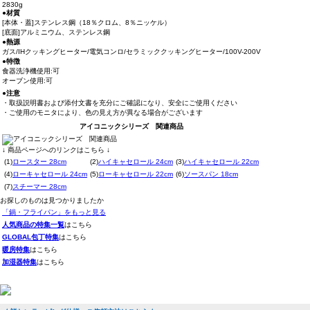
2830g
●材質
[本体・蓋]ステンレス鋼（18％クロム、8％ニッケル）
[底面]アルミニウム、ステンレス鋼
●熱源
ガス/IHクッキングヒーター/電気コンロ/セラミッククッキングヒーター/100V-200V
●特徴
食器洗浄機使用:可
オーブン使用:可
●注意
・取扱説明書および添付文書を充分にご確認になり、安全にご使用ください
・ご使用のモニタにより、色の見え方が異なる場合がございます
アイコニックシリーズ 関連商品
↓ 商品ページへのリンクはこちら ↓
(1)
ロースター 28cm
(2)
ハイキャセロール 24cm
(3)
ハイキャセロール 22cm
(4)
ローキャセロール 24cm
(5)
ローキャセロール 22cm
(6)
ソースパン 18cm
(7)
スチーマー 28cm
お探しのものは見つかりましたか
「鍋・フライパン」をもっと見る
人気商品の特集一覧
はこちら
GLOBAL包丁特集
はこちら
暖房特集
はこちら
加湿器特集
はこちら