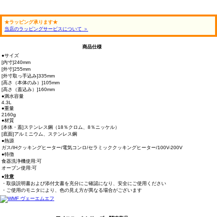
★ラッピング承ります★
当店のラッピングサービスについて ＞
商品仕様
●サイズ
[内寸]240mm
[外寸]255mm
[外寸取っ手込み]335mm
[高さ（本体のみ）]105mm
[高さ（蓋込み）]160mm
●満水容量
4.3L
●重量
2160g
●材質
[本体・蓋]ステンレス鋼（18％クロム、8％ニッケル）
[底面]アルミニウム、ステンレス鋼
●熱源
ガス/IHクッキングヒーター/電気コンロ/セラミッククッキングヒーター/100V-200V
●特徴
食器洗浄機使用:可
オーブン使用:可
●注意
・取扱説明書および添付文書を充分にご確認になり、安全にご使用ください
・ご使用のモニタにより、色の見え方が異なる場合がございます