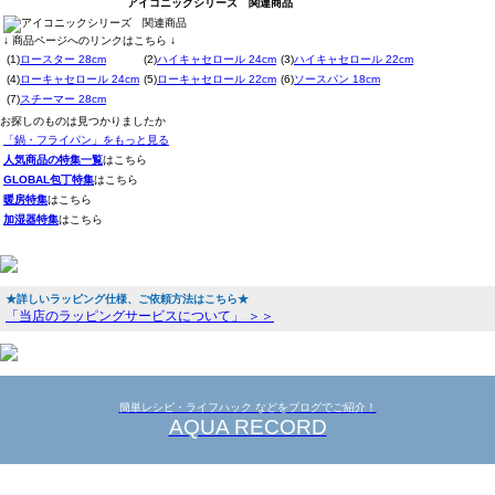
アイコニックシリーズ 関連商品
↓ 商品ページへのリンクはこちら ↓
(1)
ロースター 28cm
(2)
ハイキャセロール 24cm
(3)
ハイキャセロール 22cm
(4)
ローキャセロール 24cm
(5)
ローキャセロール 22cm
(6)
ソースパン 18cm
(7)
スチーマー 28cm
お探しのものは見つかりましたか
「鍋・フライパン」をもっと見る
人気商品の特集一覧
はこちら
GLOBAL包丁特集
はこちら
暖房特集
はこちら
加湿器特集
はこちら
★詳しいラッピング仕様、ご依頼方法はこちら★
「当店のラッピングサービスについて」 ＞＞
簡単レシピ・ライフハック などをブログでご紹介！
AQUA RECORD