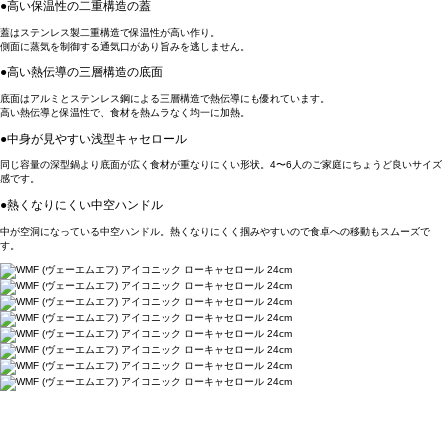
●高い保温性の二重構造の蓋
蓋はステンレス製二重構造で保温性が高い作り。
側面に蒸気を制御する通気口があり旨みを逃しません。
●高い熱伝導の三層構造の底面
底面はアルミとステンレス鋼による三層構造で熱伝導にも優れています。
高い熱伝導と保温性で、食材を熱ムラなく均一に加熱。
●中身が見やすい浅型キャセロール
同じ容量の深型鍋より底面が広く食材が重なりにくい形状。4〜6人のご家庭にちょうど良いサイズ
感です。
●熱くなりにくい中空ハンドル
中が空洞になっている中空ハンドル。熱くなりにくく掴みやすいので食卓への移動もスムーズで
す。