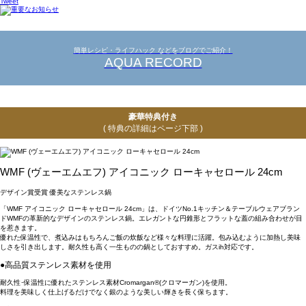
Tweet
簡単レシピ・ライフハック などをブログでご紹介！
AQUA RECORD
豪華特典付き
( 特典の詳細はページ下部 )
WMF (ヴェーエムエフ) アイコニック ローキャセロール 24cm
デザイン賞受賞 優美なステンレス鍋
「WMF アイコニック ローキャセロール 24cm」は、ドイツNo.1キッチン＆テーブルウェアブラン
ドWMFの革新的なデザインのステンレス鍋。エレガントな円錐形とフラットな蓋の組み合わせが目
を惹きます。
優れた保温性で、煮込みはもちろんご飯の炊飯など様々な料理に活躍。包み込むように加熱し美味
しさを引き出します。耐久性も高く一生ものの鍋としておすすめ。ガスih対応です。
●高品質ステンレス素材を使用
耐久性･保温性に優れたステンレス素材Cromargan®(クロマーガン)を使用。
料理を美味しく仕上げるだけでなく銀のような美しい輝きを長く保ちます。