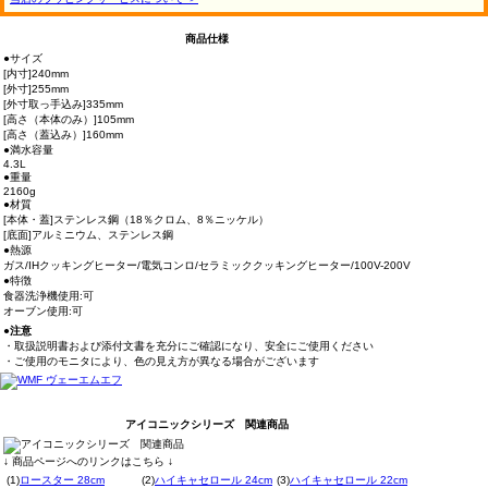
商品仕様
●サイズ
[内寸]240mm
[外寸]255mm
[外寸取っ手込み]335mm
[高さ（本体のみ）]105mm
[高さ（蓋込み）]160mm
●満水容量
4.3L
●重量
2160g
●材質
[本体・蓋]ステンレス鋼（18％クロム、8％ニッケル）
[底面]アルミニウム、ステンレス鋼
●熱源
ガス/IHクッキングヒーター/電気コンロ/セラミッククッキングヒーター/100V-200V
●特徴
食器洗浄機使用:可
オーブン使用:可
●注意
・取扱説明書および添付文書を充分にご確認になり、安全にご使用ください
・ご使用のモニタにより、色の見え方が異なる場合がございます
アイコニックシリーズ 関連商品
↓ 商品ページへのリンクはこちら ↓
(1)
ロースター 28cm
(2)
ハイキャセロール 24cm
(3)
ハイキャセロール 22cm