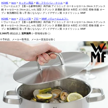
HOME
item
キッチン用品
鍋・フライパン・ケトル
鍋
ヴェーエムエフ 【選べる豪華特典】 両手鍋 アイコニック ローキャセロール 24cm ステンレス
鍋 キャセロール 24cm おしゃれ 浅型 ステンレス 多層鍋 蓋付き ih対応 ガス対応 煮物 炊飯 オー
ブン 食洗機対応 取っ手 熱くならない グッドデザイン賞 スタイリッシュ WMF
HOME
item
ブランド別
ア行
WMF（ヴェーエムエフ）
ヴェーエムエフ 【選べる豪華特典】 両手鍋 アイコニック ローキャセロール 24cm ステンレス
鍋 キャセロール 24cm おしゃれ 浅型 ステンレス 多層鍋 蓋付き ih対応 ガス対応 煮物 炊飯 オー
ブン 食洗機対応 取っ手 熱くならない グッドデザイン賞 スタイリッシュ WMF
2,980円
(税込)以上
送料無料
(一部地域を除く)
※予約品、メーカー取寄品、メーカー直送品を除く