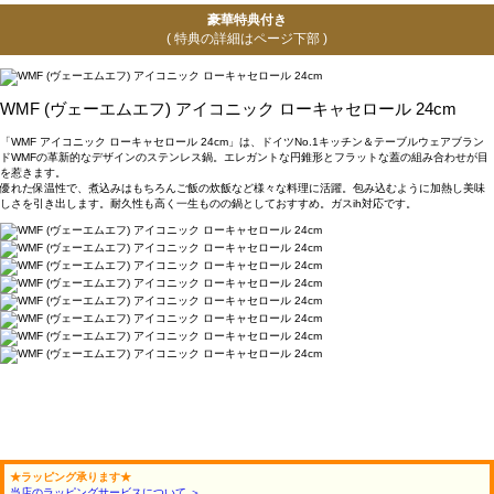
豪華特典付き
( 特典の詳細はページ下部 )
WMF (ヴェーエムエフ) アイコニック ローキャセロール 24cm
「WMF アイコニック ローキャセロール 24cm」は、ドイツNo.1キッチン＆テーブルウェアブラン
ドWMFの革新的なデザインのステンレス鍋。エレガントな円錐形とフラットな蓋の組み合わせが目
を惹きます。
優れた保温性で、煮込みはもちろんご飯の炊飯など様々な料理に活躍。包み込むように加熱し美味
しさを引き出します。耐久性も高く一生ものの鍋としておすすめ。ガスih対応です。
★ラッピング承ります★
当店のラッピングサービスについて ＞