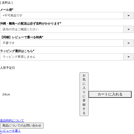
送料込
メール便
(必
須)
沖縄・離島への配送は必ず送料がかかります
(必
須)
【同梱】レビューで選べる特典
(必
須)
ラッピング選択はこちら
(必
須)
入荷予定日
お
気
に
入
り
カートに入れる
24cm
に
登
録
す
る
返品特約について
商品についてのお問い合わせ
レビューを書く