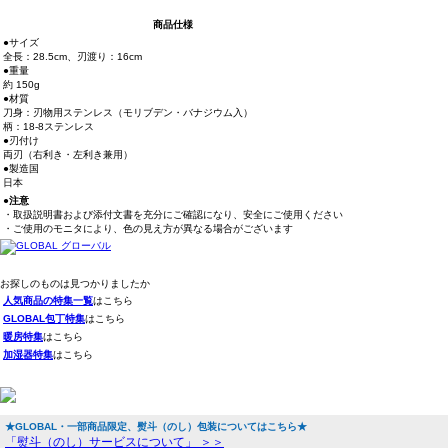
商品仕様
●サイズ
全長：28.5cm、刃渡り：16cm
●重量
約 150g
●材質
刀身：刃物用ステンレス（モリブデン・バナジウム入）
柄：18-8ステンレス
●刃付け
両刃（右利き・左利き兼用）
●製造国
日本
●注意
・取扱説明書および添付文書を充分にご確認になり、安全にご使用ください
・ご使用のモニタにより、色の見え方が異なる場合がございます
お探しのものは見つかりましたか
人気商品の特集一覧
はこちら
GLOBAL包丁特集
はこちら
暖房特集
はこちら
加湿器特集
はこちら
★GLOBAL・一部商品限定、熨斗（のし）包装についてはこちら★
「熨斗（のし）サービスについて」 ＞＞