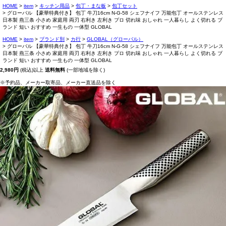
HOME
item
キッチン用品
包丁・まな板
包丁セット
グローバル 【豪華特典付き】 包丁 牛刀16cm N-G-58 シェフナイフ 万能包丁 オールステンレス
日本製 燕三条 小さめ 家庭用 両刃 右利き 左利き プロ 切れ味 おしゃれ 一人暮らし よく切れる ブ
ランド 短い おすすめ 一生もの 一体型 GLOBAL
HOME
item
ブランド別
カ行
GLOBAL（グローバル）
グローバル 【豪華特典付き】 包丁 牛刀16cm N-G-58 シェフナイフ 万能包丁 オールステンレス
日本製 燕三条 小さめ 家庭用 両刃 右利き 左利き プロ 切れ味 おしゃれ 一人暮らし よく切れる ブ
ランド 短い おすすめ 一生もの 一体型 GLOBAL
2,980円
(税込)以上
送料無料
(一部地域を除く)
※予約品、メーカー取寄品、メーカー直送品を除く