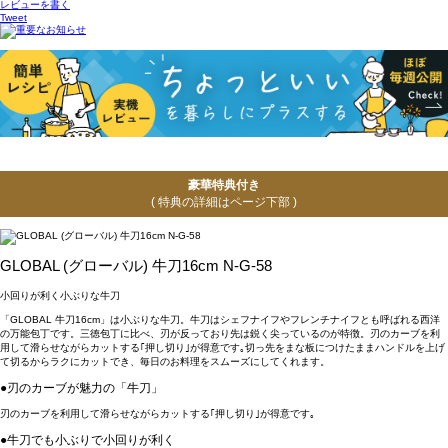
レビューを書く
Tweet
豪華特典付き
( 特典の詳細はページ下部 )
GLOBAL (グローバル) 牛刀16cm N-G-58
小回りが利く小ぶりな牛刀
「GLOBAL 牛刀16cm」は小ぶりな牛刀。牛刀はシェフナイフやフレンチナイフとも呼ばれる西洋
の万能包丁です。三徳包丁に比べ、刃が反っており先は鋭く尖っているのが特徴。刃のカーブを利
用して滑らせながらカットする｢押し切り｣が得意です｡切っ先をまな板につけたままハンドルを上げ
て切るからラクにカットでき、毎日のお料理をスムーズにしてくれます。
●刃のカーブが魅力の「牛刀」
刃のカーブを利用して滑らせながらカットする｢押し切り｣が得意です｡
●牛刀でも小ぶりで小回りが利く