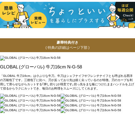
豪華特典付き
( 特典の詳細はページ下部 )
GLOBAL (グローバル) 牛刀16cm N-G-58
「GLOBAL 牛刀16cm」は小ぶりな牛刀。牛刀はシェフナイフやフレンチナイフとも呼ばれる西洋
の万能包丁です。三徳包丁に比べ、刃が反っており先は鋭く尖っているのが特徴。刃のカーブを利
用して滑らせながらカットする｢押し切り｣が得意です｡切っ先をまな板につけたままハンドルを上げ
て切るからラクにカットでき、毎日のお料理をスムーズにしてくれます。