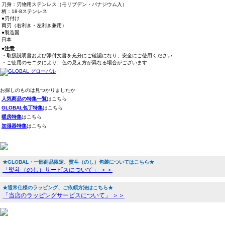
刀身：刃物用ステンレス（モリブデン・バナジウム入）
柄：18-8ステンレス
●刃付け
両刃（右利き・左利き兼用）
●製造国
日本
●注意
・取扱説明書および添付文書を充分にご確認になり、安全にご使用ください
・ご使用のモニタにより、色の見え方が異なる場合がございます
お探しのものは見つかりましたか
人気商品の特集一覧
はこちら
GLOBAL包丁特集
はこちら
暖房特集
はこちら
加湿器特集
はこちら
★GLOBAL・一部商品限定、熨斗（のし）包装についてはこちら★
「熨斗（のし）サービスについて」 ＞＞
★通常仕様のラッピング、ご依頼方法はこちら★
「当店のラッピングサービスについて」 ＞＞