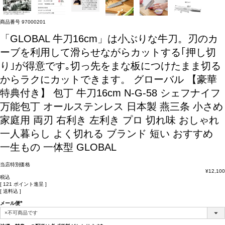
商品番号
97000201
「GLOBAL 牛刀16cm」は小ぶりな牛刀。刃のカ
ーブを利用して滑らせながらカットする｢押し切
り｣が得意です｡切っ先をまな板につけたまま切る
からラクにカットできます。
グローバル 【豪華
特典付き】 包丁 牛刀16cm N-G-58 シェフナイフ
万能包丁 オールステンレス 日本製 燕三条 小さめ
家庭用 両刃 右利き 左利き プロ 切れ味 おしゃれ
一人暮らし よく切れる ブランド 短い おすすめ
一生もの 一体型 GLOBAL
当店特別価格
¥
12,100
税込
[
121
ポイント進呈 ]
送料込
メール便
(必
須)