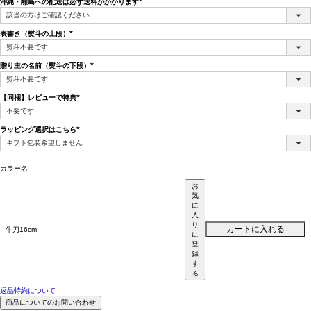
沖縄・離島への配送は必ず送料がかかります
(必
須)
表書き（熨斗の上段）
(必
須)
贈り主の名前（熨斗の下段）
(必
須)
【同梱】レビューで特典
(必
須)
ラッピング選択はこちら
(必
須)
カラー名
お
気
に
入
り
カートに入れる
牛刀16cm
に
登
録
す
る
返品特約について
商品についてのお問い合わせ