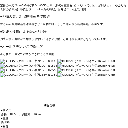
定番の牛刀20cmG-2/牛刀18cmG-55より、形状も重量もコンパクトで小回りが利きます。小ぶりな
食材の切り分けや皮むき、1〜2人分の料理、お弁当作りなどに活躍。
●刃物の街、新潟県燕三条で製造
古くから金属製品や洋食器など「金物の町」として知られる新潟県燕三条製です。
●熟練の技術による鋭い切れ味
刃先が鋭く食材が刃離れしやすい「はまぐり型」と呼ばれる刃付けを行っています。
●オールステンレスで衛生的
身と柄の一体化で雑菌がつきにくく衛生的。
商品仕様
●サイズ
全長：28.5cm、刃渡り：16cm
●重量
約 150g
●材質