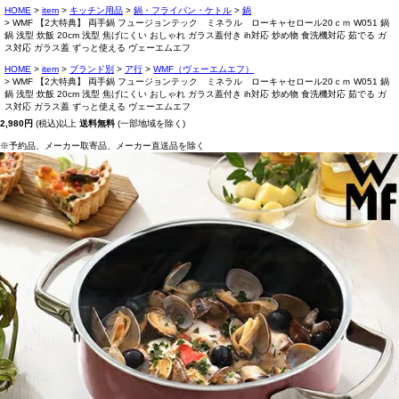
HOME
item
キッチン用品
鍋・フライパン・ケトル
鍋
WMF 【2大特典】 両手鍋 フュージョンテック ミネラル ローキャセロール20ｃｍ W051 鍋
鍋 浅型 炊飯 20cm 浅型 焦げにくい おしゃれ ガラス蓋付き ih対応 炒め物 食洗機対応 茹でる ガ
ス対応 ガラス蓋 ずっと使える ヴェーエムエフ
HOME
item
ブランド別
ア行
WMF（ヴェーエムエフ）
WMF 【2大特典】 両手鍋 フュージョンテック ミネラル ローキャセロール20ｃｍ W051 鍋
鍋 浅型 炊飯 20cm 浅型 焦げにくい おしゃれ ガラス蓋付き ih対応 炒め物 食洗機対応 茹でる ガ
ス対応 ガラス蓋 ずっと使える ヴェーエムエフ
2,980円
(税込)以上
送料無料
(一部地域を除く)
※予約品、メーカー取寄品、メーカー直送品を除く