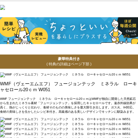
豪華特典付き
( 特典の詳細はページ下部 )
WMF（ヴェーエムエフ） フュージョンテック ミネラル ローキ
ャセロール20ｃｍ W051
WMF フュージョンテック ミネラル ローキャセロール20ｃｍはWMFが独自に開発した天然鉱石
から生まれたミネラル素材「フュージョンテック」を採用したキャセロールです。遠赤外線効果が
高く、熱がじっくりと伝わり、食材そのものの美味しさを最大限引き出します。ガス火、IH対応。
食材の美味しさを生かしたレシピ本付き。高級感のある美しいデザインでキッチンに馴染みます。