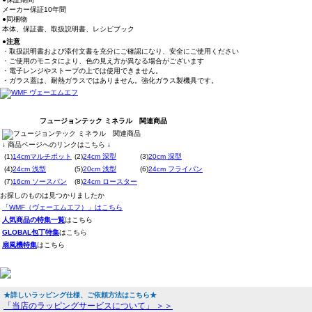
メーカー保証10年間
●同梱物
本体、保証書、取扱説明書、レシピブック
●注意
・取扱説明書および添付文書を充分にご確認になり、安全にご使用ください
・ご使用のモニタにより、色の見え方が異なる場合がございます
・電子レンジやストーブの上では使用できません。
・ガラス蓋は、耐熱ガラスではありません。強化ガラス製機具です。
フュージョンテック ミネラル 関連商品
↓ 商品ページへのリンクはこちら ↓
(1)
14cmマルチポット
(2)
24cm 深型
(3)
20cm 深型
(4)
24cm 浅型
(5)
20cm 浅型
(6)
24cm フライパン
(7)
16cm ソースパン
(8)
24cm ロースター
お探しのものは見つかりましたか
「WMF（ヴェーエムエフ）」はこちら
人気商品の特集一覧
はこちら
GLOBAL包丁特集
はこちら
扇風機特集
はこちら
★詳しいラッピング仕様、ご依頼方法はこちら★
「当店のラッピングサービスについて」 ＞＞