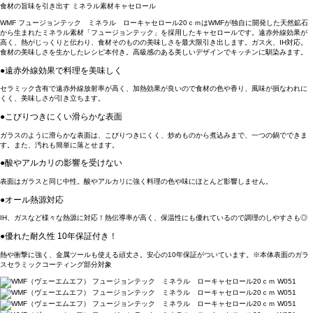
食材の旨味を引き出す ミネラル素材キャセロール
WMF フュージョンテック ミネラル ローキャセロール20ｃｍはWMFが独自に開発した天然鉱石
から生まれたミネラル素材「フュージョンテック」を採用したキャセロールです。遠赤外線効果が
高く、熱がじっくりと伝わり、食材そのものの美味しさを最大限引き出します。ガス火、IH対応。
食材の美味しさを生かしたレシピ本付き。高級感のある美しいデザインでキッチンに馴染みます。
●遠赤外線効果で料理を美味しく
セラミック含有で遠赤外線放射率が高く、加熱効果が良いので食材の色や香り、風味が損なわれに
くく、美味しさが引き立ちます。
●こびりつきにくい滑らかな表面
ガラスのように滑らかな表面は、こびりつきにくく、炒めものから煮込みまで、一つの鍋でできま
す。また、汚れも簡単に落とせます。
●酸やアルカリの影響を受けない
表面はガラスと同じ中性。酸やアルカリに強く料理の色や味にほとんど影響しません。
●オール熱源対応
IH、ガスなど様々な熱源に対応！熱伝導率が高く、保温性にも優れているので調理のしやすさも◎
●優れた耐久性 10年保証付き！
熱や衝撃に強く、金属ツールも使える頑丈さ。安心の10年保証がついています。※本体表面のガラ
スセラミックコーティング部分対象