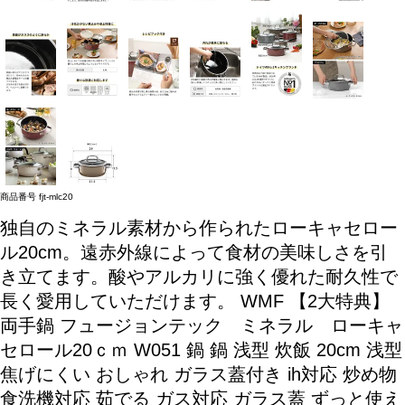
商品番号
fjt-mlc20
独自のミネラル素材から作られたローキャセロー
ル20cm。遠赤外線によって食材の美味しさを引
き立てます。酸やアルカリに強く優れた耐久性で
長く愛用していただけます。
WMF 【2大特典】
両手鍋 フュージョンテック ミネラル ローキャ
セロール20ｃｍ W051 鍋 鍋 浅型 炊飯 20cm 浅型
焦げにくい おしゃれ ガラス蓋付き ih対応 炒め物
食洗機対応 茹でる ガス対応 ガラス蓋 ずっと使え