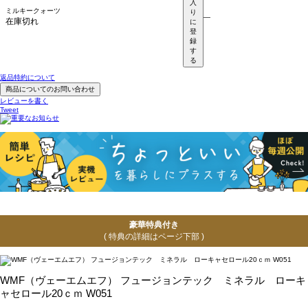
入
ミルキークォーツ
り
—
在庫切れ
に
登
録
す
る
返品特約について
商品についてのお問い合わせ
レビューを書く
Tweet
豪華特典付き
( 特典の詳細はページ下部 )
WMF（ヴェーエムエフ） フュージョンテック ミネラル ローキ
ャセロール20ｃｍ W051