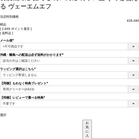
る ヴェーエムエフ
当店特別価格
¥
28,490
税込
[
2,849
ポイント進呈 ]
送料込
メール便
(必
須)
沖縄・離島への配送は必ず送料がかかります
(必
須)
ラッピング選択はこちら
(必
須)
【同梱】もれなく特典プレゼント
(必
須)
【同梱】レビューで選べる特典
(必
須)
選択
お
気
に
入