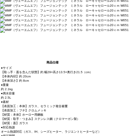
商品仕様
●サイズ
【取っ手・蓋を含んだ状態】約 幅29×高さ13.5×奥行き21.5（cm）
【本体内径】約 20cm
【本体深さ】約 8cm
●重量
約 2.1kg
●満水容量
約 2.5L
●素材
【表面加工：本体】ガラス、セラミック複合被覆
【表面加工：フチ】クロムメッキ
【材質：本体】ホーロー用鋼板
【材質：取手・つまみ】ステンレス鋼（クロマーガン製）
【材質：蓋】ガラス
●対応熱源
オール熱源対応（ガス、IH、シーズヒーター、ラジエントヒーターなど）
●保証期間