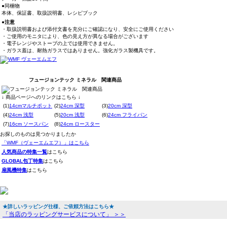
●同梱物
本体、保証書、取扱説明書、レシピブック
●注意
・取扱説明書および添付文書を充分にご確認になり、安全にご使用ください
・ご使用のモニタにより、色の見え方が異なる場合がございます
・電子レンジやストーブの上では使用できません。
・ガラス蓋は、耐熱ガラスではありません。強化ガラス製機具です。
フュージョンテック ミネラル 関連商品
↓ 商品ページへのリンクはこちら ↓
(1)
14cmマルチポット
(2)
24cm 深型
(3)
20cm 深型
(4)
24cm 浅型
(5)
20cm 浅型
(6)
24cm フライパン
(7)
16cm ソースパン
(8)
24cm ロースター
お探しのものは見つかりましたか
「WMF（ヴェーエムエフ）」はこちら
人気商品の特集一覧
はこちら
GLOBAL包丁特集
はこちら
扇風機特集
はこちら
★詳しいラッピング仕様、ご依頼方法はこちら★
「当店のラッピングサービスについて」 ＞＞