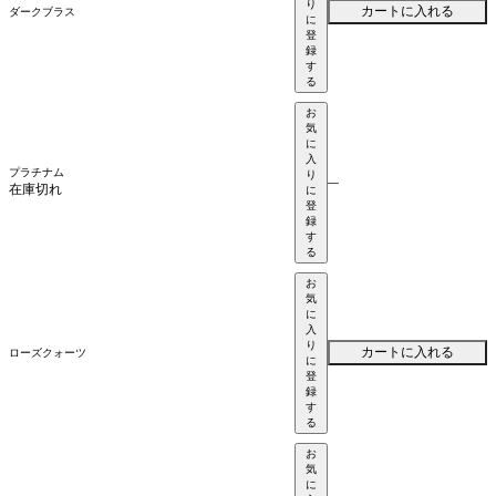
り
カートに入れる
ダークブラス
に
登
録
す
る
お
気
に
入
プラチナム
り
—
在庫切れ
に
登
録
す
る
お
気
に
入
り
カートに入れる
ローズクォーツ
に
登
録
す
る
お
気
に