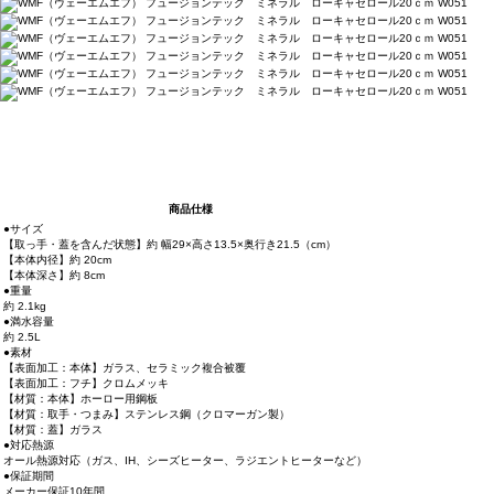
商品仕様
●サイズ
【取っ手・蓋を含んだ状態】約 幅29×高さ13.5×奥行き21.5（cm）
【本体内径】約 20cm
【本体深さ】約 8cm
●重量
約 2.1kg
●満水容量
約 2.5L
●素材
【表面加工：本体】ガラス、セラミック複合被覆
【表面加工：フチ】クロムメッキ
【材質：本体】ホーロー用鋼板
【材質：取手・つまみ】ステンレス鋼（クロマーガン製）
【材質：蓋】ガラス
●対応熱源
オール熱源対応（ガス、IH、シーズヒーター、ラジエントヒーターなど）
●保証期間
メーカー保証10年間